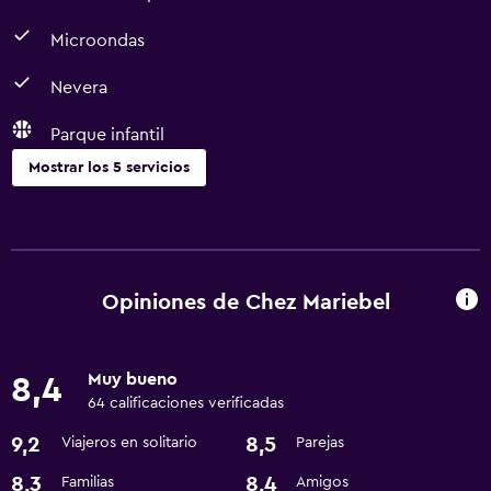
Microondas
Nevera
Parque infantil
Mostrar los 5 servicios
Comedor
Microondas
Nevera
Opiniones de Chez Mariebel
Baño
Muy bueno
8,4
Secador de pelo
64 calificaciones verificadas
9,2
8,5
Viajeros en solitario
Parejas
Ideal para familias
Parque infantil
8,3
8,4
Familias
Amigos