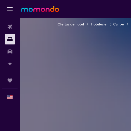
Ofertas de hotel
Hoteles en El Caribe
Vuelos
Alojamientos
Autos
Planifica con IA
Trips
Español