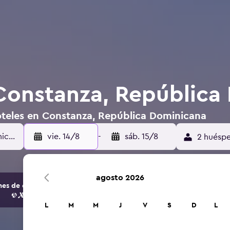
Constanza, República
oteles en Constanza, República Dominicana
vie. 14/8
-
sáb. 15/8
2 huéspe
agosto 2026
s de opciones de hoteles y alojamientos.
L
M
M
J
V
S
D
L