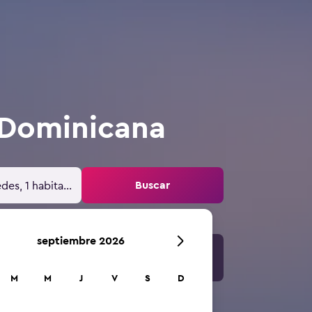
 Dominicana
Buscar
des, 1 habitación
septiembre 2026
M
M
J
V
S
D