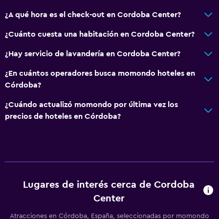
Plantas superiores accesibles por ascensor
¿A qué hora es el check-out en Cordoba Center?
¿Cuánto cuesta una habitación en Cordoba Center?
Baño
¿Hay servicio de lavandería en Cordoba Center?
Gorro de baño
Tina de baño
¿En cuántos operadores busca momondo hoteles en
Córdoba?
Bidé
Bañera de hidromasaje
¿Cuándo actualizó momondo por última vez los
precios de hoteles en Córdoba?
Secador de pelo
Papel higiénico
Cepillo de dientes
Albornoz
Baño privado
Lugares de interés cerca de Cordoba
Center
Ducha italiana
Atracciones en Córdoba, España, seleccionadas por momondo