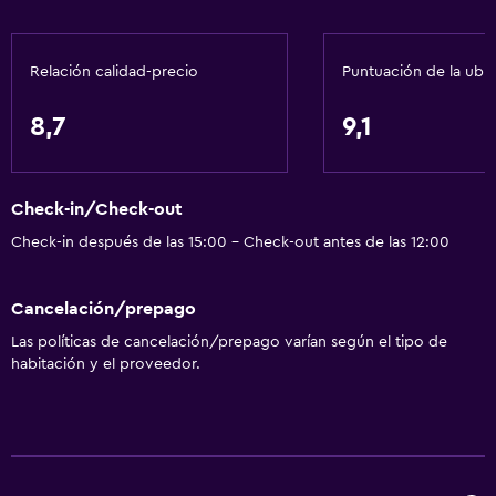
Aire acondicionado
Papeleras
Relación calidad-precio
Puntuación de la ubi
Acondicionador
8,7
9,1
General
Zona de estar
Check-in/Check-out
Piso de parquet o madera noble
Check-in después de las 15:00 - Check-out antes de las 12:00
Pantuflas
Posibilidad de habitaciones conectadas
Cancelación/prepago
Sofá
Las políticas de cancelación/prepago varían según el tipo de
Solárium
habitación y el proveedor.
Habitaciones insonorizadas
Insonorización
Teléfono