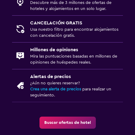
Descubre más de 3 millones de ofertas de
hoteles y alojamientos en un solo lugar.
Estacionamiento y transporte
CANCELACIÓN GRATIS
Carga de vehículos eléctricos
Usa nuestro filtro para encontrar alojamientos
Estacionamiento
con cancelación gratis.
Valet parking
Millones de opiniones
Estacionamiento privado
Mira las puntuaciones basadas en millones de
opiniones de huéspedes reales.
Salud y seguridad
Alertas de precios
Limpieza diaria
¿Aún no quieres reservar?
Crea una alerta de precios
para realizar un
Botiquín de primeros auxilios
seguimiento.
Cámaras CCTV en zonas comunes
Caja fuerte
Buscar ofertas de hotel
Sistema de entretenimiento