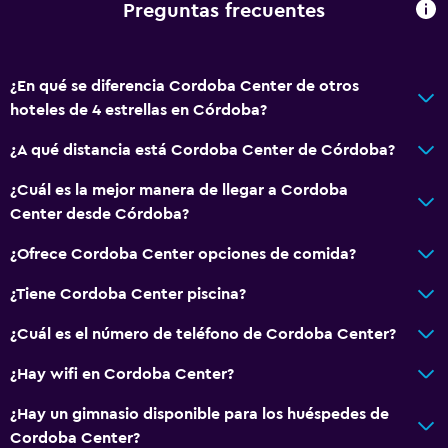
Alfombrado
Preguntas frecuentes
Vista a la ciudad
Espacio de almacenamiento
¿En qué se diferencia Cordoba Center de otros
hoteles de 4 estrellas en Córdoba?
Accesibilidad y adecuación
¿A qué distancia está Cordoba Center de Córdoba?
Unidad accesible para personas en silla de ruedas
Accesibilidad
¿Cuál es la mejor manera de llegar a Cordoba
Center desde Córdoba?
Ducha adaptada para silla de ruedas
Ascensor
¿Ofrece Cordoba Center opciones de comida?
Silla para ducha
¿Tiene Cordoba Center piscina?
Estacionamiento accesible
¿Cuál es el número de teléfono de Cordoba Center?
Para no fumadores
¿Hay wifi en Cordoba Center?
Lavabo bajo
Almohada sin plumas
¿Hay un gimnasio disponible para los huéspedes de
Cordoba Center?
Inodoro con barras de apoyo