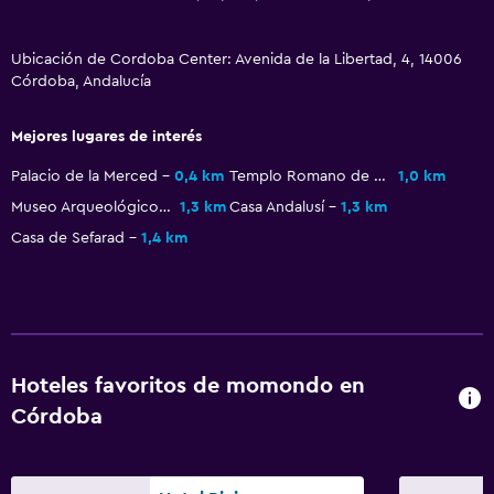
Servicios y facilidades
Centro de negocios
Ubicación de Cordoba Center: Avenida de la Libertad, 4, 14006
Córdoba, Andalucía
Servicio de despertador
Servicio de conserjería
Mejores lugares de interés
Caja fuerte
Palacio de la Merced
0,4 km
Templo Romano de Córdoba
1,0 km
Cambio de divisas
Museo Arqueológico de Córdoba
1,3 km
Casa Andalusí
1,3 km
Instalaciones para reuniones
Casa de Sefarad
1,4 km
Servicio de habitaciones
Mostrador de información turística
Acceso con tarjeta
Recepción 24 horas
Hoteles favoritos de momondo en
Córdoba
Comedor
Tetera eléctrica