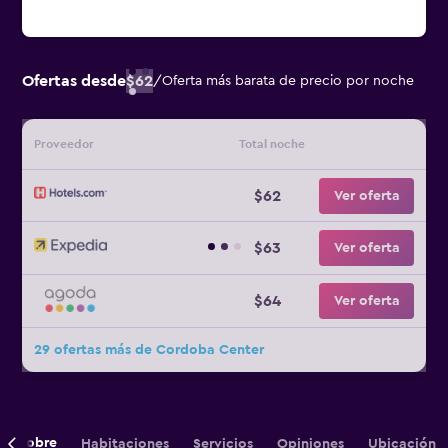
Ofertas desde
$62
/
Oferta más barata de precio por noche
Proveedor
Total noche
$62
Ver oferta
$63
Ver oferta
$64
Ver oferta
29 ofertas más de Cordoba Center
Sobre
Habitaciones
Servicios
Opiniones
Ubicación