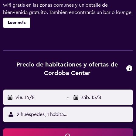
wifi gratis en las zonas comunes y un detalle de
bienvenida gratuito. También encontrarás un bar o lounge,
un bar junto a la piscina y una terraza en la azotea. Hotel
Leer más
Córdoba Center ofrece 208 alojamientos con minibar y
caja fuerte. Las camas están vestidas con edredón de
plumas. Cabe destacar que este alojamiento permite a sus
clientes elegir el tipo de almohada. Este hotel en Córdoba
ofrece acceso a Internet por cable y wifi gratis. Los baños
están equipados con bañera o ducha, bidé, artículos de
Precio de habitaciones y ofertas de
higiene personal gratuitos y secador de pelo. Los
Cordoba Center
servicios para las personas de negocios incluyen
escritorio y teléfono. Se ofrece servicio de limpieza todos
los días. Los servicios de ocio y esparcimiento en este
vie. 14/8
-
sáb. 15/8
hotel incluyen una piscina al aire libre y gimnasio.
2 huéspedes, 1 habitación