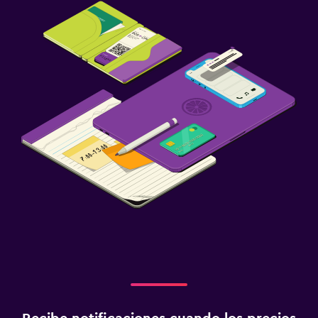
Cuna/cama nido disponibles
Comidas para niños
Carriolas
Aire libre
Terraza/patio
Sillas de playa
Zona de trabajo
Fax/fotocopiadora
Escritorio
Gimnasio
Gimnasio