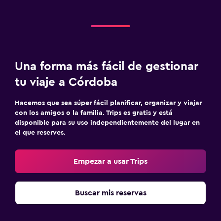
TV de pantalla plana
TV por cable o vía satélite
TV
Lavandería
Una forma más fácil de gestionar
Lavandería
tu viaje a Córdoba
Servicio de planchado
Hacemos que sea súper fácil planificar, organizar y viajar
Servicios de lavandería/tintorería
con los amigos o la familia. Trips es gratis y está
disponible para su uso independientemente del lugar en
el que reserves.
Habitación
Enchufe cerca de la cama
Empezar a usar Trips
Sofá cama
Armario o clóset
Buscar mis reservas
Ideal para familias