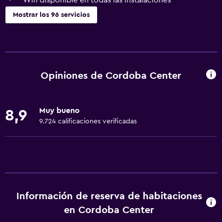
Wifi disponible en todas las instalaciones
Mostrar los 96 servicios
Servicios básicos
Wifi gratis
Wifi disponible en todas las instalaciones
Opiniones de Cordoba Center
Internet
Ropa de cama
Muy bueno
8,9
Toallas
9.724 calificaciones verificadas
Extinguidor
Artículos de aseo gratis
Champú
Alarma de humo
Información de reserva de habitaciones
Calefacción
en Cordoba Center
Gel de ducha