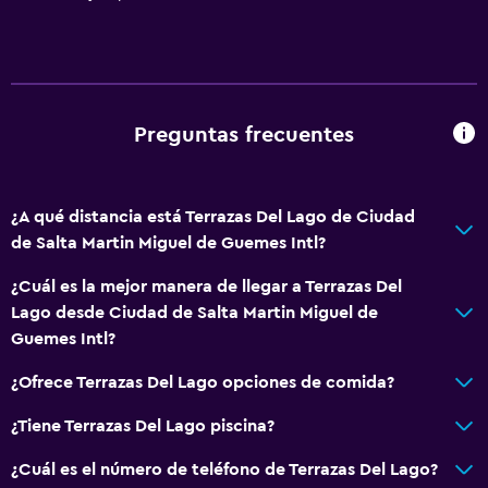
Comedor
Almuerzos para llevar
Menús para dietas especiales (bajo petición)
Preguntas frecuentes
Bar de tapas
Restaurante
¿A qué distancia está Terrazas Del Lago de Ciudad
Bar/lounge
de Salta Martin Miguel de Guemes Intl?
Actividades
¿Cuál es la mejor manera de llegar a Terrazas Del
Lago desde Ciudad de Salta Martin Miguel de
Senderismo
Guemes Intl?
Pesca
¿Ofrece Terrazas Del Lago opciones de comida?
Juegos de mesa/rompecabezas
Canotaje
¿Tiene Terrazas Del Lago piscina?
Instalaciones para deportes acuáticos
¿Cuál es el número de teléfono de Terrazas Del Lago?