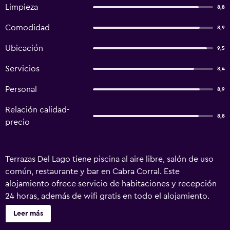
Limpieza
8,8
Comodidad
8,9
Ubicación
9,5
Servicios
8,4
Personal
8,9
Relación calidad-
8,8
precio
Terrazas Del Lago tiene piscina al aire libre, salón de uso
común, restaurante y bar en Cabra Corral. Este
alojamiento ofrece servicio de habitaciones y recepción
24 horas, además de wifi gratis en todo el alojamiento.
Este alojamiento libre de humo está a 27 km de Valle de
Leer más
Lerma. En el hotel, todas las habitaciones incluyen