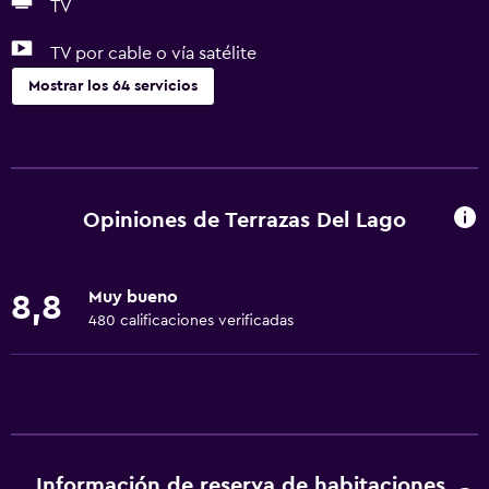
TV
TV por cable o vía satélite
Mostrar los 64 servicios
Servicios básicos
Wifi gratis
Wifi disponible en todas las instalaciones
Opiniones de Terrazas Del Lago
Internet
Ropa de cama
Muy bueno
8,8
Toallas
480 calificaciones verificadas
Ventilador
Extinguidor
Artículos de aseo gratis
Champú
Información de reserva de habitaciones
Calefacción