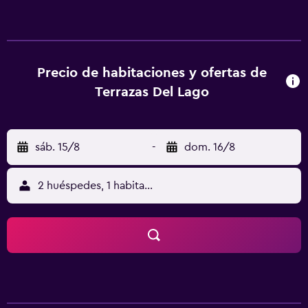
escritorio, TV de pantalla plana, baño privado, ropa de
cama y toallas. Las unidades de este alojamiento disponen
de aire acondicionado y armario. En Terrazas Del Lago se
sirve un desayuno continental. El alojamiento ofrece
terraza solárium. La clientela puede practicar actividades
Precio de habitaciones y ofertas de
en Cabra Corral y alrededores, como pesca. El aeropuerto
Terrazas Del Lago
(Aeropuerto de El Aybal) está a 62 km.
sáb. 15/8
-
dom. 16/8
2 huéspedes, 1 habitación