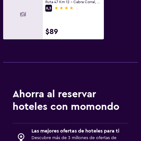
Ruta 47 Km 12 - Cabra Corral, Coronel Moldes, Salta
4 estrellas
8,3
Estacionamiento y transporte
Estacionamiento en la calle
$89
Estacionamiento gratuito
Lavandería
Lavandería
Servicio de planchado
Ahorra al reservar
Salud y seguridad
Limpieza diaria
hoteles con momondo
Mosquitera
Ideal para familias
Las mejores ofertas de hoteles para ti
Descubre más de 3 millones de ofertas de
Libros, DVD, música para niños