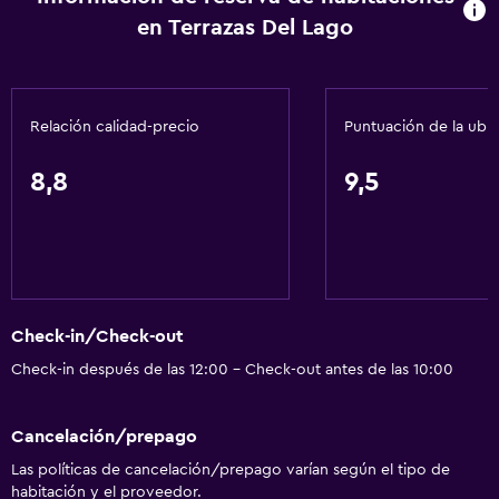
en Terrazas Del Lago
Aire acondicionado
Toallas/ropa de cama (cargo adicional)
Papeleras
Relación calidad-precio
Puntuación de la ubi
Acondicionador
8,8
9,5
General
Ventana
Habitaciones familiares
Vista al jardín
Check-in/Check-out
Vista al lago
Check-in después de las 12:00 - Check-out antes de las 10:00
Vista a punto de interés
Vista a la montaña
Cancelación/prepago
Piso de mosaico/mármol
Las políticas de cancelación/prepago varían según el tipo de
Espacio de almacenamiento
habitación y el proveedor.