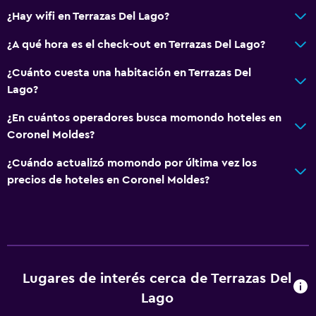
¿Hay wifi en Terrazas Del Lago?
Servicios y facilidades
Servicio de despertador
¿A qué hora es el check-out en Terrazas Del Lago?
Servicio de habitaciones
¿Cuánto cuesta una habitación en Terrazas Del
Mostrador de información turística
Lago?
Acceso con llave
¿En cuántos operadores busca momondo hoteles en
Recepción 24 horas
Coronel Moldes?
¿Cuándo actualizó momondo por última vez los
Sistema de entretenimiento
precios de hoteles en Coronel Moldes?
TV de pantalla plana
Sala de estar/TV compartida
TV por cable o vía satélite
TV
Lugares de interés cerca de Terrazas Del
Lago
Accesibilidad y adecuación