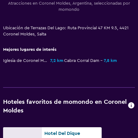
Atracciones en Coronel Moldes, Argentina, seleccionadas por
Unidad ubicada en la planta baja
momondo
Para no fumadores
Almohada sin plumas
Ubicación de Terrazas Del Lago: Ruta Provincial 47 KM 9.5, 4421
Áreas designadas para fumadores
Coronel Moldes, Salta
Mejores lugares de interés
Baño
Ducha
Iglesia de Coronel Moldes
7,2 km
Cabra Corral Dam
7,8 km
Bidé
Papel higiénico
Baño privado
Hoteles favoritos de momondo en Coronel
Habitación
Moldes
Enchufe cerca de la cama
Perchero
Hotel Del Dique
Armario o clóset