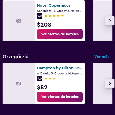
Hotel Copernicus
Kanonicza 16, Cracovia, Małopolskie
5 estrellas
9,0
$208
Ver ofertas de hoteles
Grzegórzki
Ver más
Hampton by Hilton Krakow
ul Dabska 5, Cracovia, Małopolskie
3 estrellas
9,0
$82
Ver ofertas de hoteles