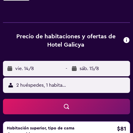
restaurante del hotel está especializado en platos polacos
e internacionales y sirve un desayuno bufé variado todos
los días. Además, el bar del hotel prepara bebidas. El
personal de recepción está disponible las 24 horas y
ofrece información turística y servicio de alquiler de
Precio de habitaciones y ofertas de
bicicletas. También hay consigna de equipaje y un servicio
Hotel Galicya
de traslado. El Hotel Galicya se encuentra a solo 10
minutos en coche del castillo real de Wawel y ofrece
aparcamiento privado por un suplemento.
vie. 14/8
-
sáb. 15/8
2 huéspedes, 1 habitación
$81
Habitación superior, tipo de cama