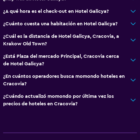
Zona de estar
¿A qué hora es el check-out en Hotel Galicya?
Sofá
Teléfono
¿Cuánto cuesta una habitación en Hotel Galicya?
Alfombrado
¿Cuál es la distancia de Hotel Galicya, Cracovia, a
Espacio de almacenamiento
Krakow Old Town?
¿Está Plaza del mercado Principal, Cracovia cerca
Salud y seguridad
de Hotel Galicya?
Limpieza diaria
¿En cuántos operadores busca momondo hoteles en
Botiquín de primeros auxilios
Cracovia?
Cámaras CCTV en zonas comunes
¿Cuándo actualizó momondo por última vez los
Cámaras CCTV en el exterior
precios de hoteles en Cracovia?
Seguridad las 24 horas
Caja fuerte
Baño