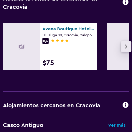
TV por cable o vía satélite
Cracovia
TV
Avena Boutique Hotel By Artery Hotels
Zona de trabajo
Ul. Dluga 80, Cracovia, Małopolskie
Fax/fotocopiadora
4 estrellas
8,6
Escritorio
$75
Ideal para familias
Cuidado de niños o guardería
Cuna/cama nido disponibles
Lavandería
Alojamientos cercanos en Cracovia
Lavandería
Casco Antiguo
Ver más