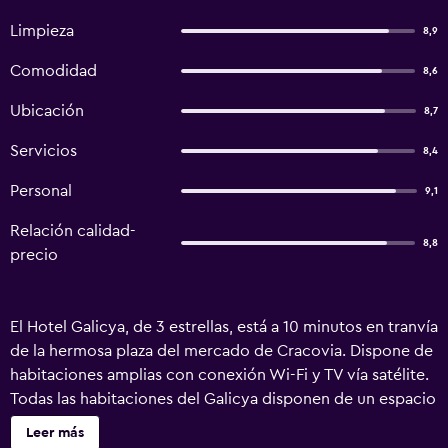
Limpieza
8,9
Comodidad
8,6
Ubicación
8,7
Servicios
8,4
Personal
9,1
Relación calidad-
8,8
precio
El Hotel Galicya, de 3 estrellas, está a 10 minutos en tranvía
de la hermosa plaza del mercado de Cracovia. Dispone de
habitaciones amplias con conexión Wi-Fi y TV vía satélite.
Todas las habitaciones del Galicya disponen de un espacio
de trabajo y un baño moderno con ducha y secador de
Leer más
pelo. Algunas también incluyen set de té y café. El