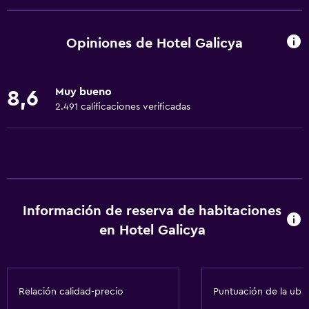
Centro de negocios
Renta de autos
Opiniones de Hotel Galicya
Servicio de despertador
Caja fuerte
Muy bueno
8,6
Instalaciones para reuniones
2.491 calificaciones verificadas
Servicio de habitaciones
Mostrador de información turística
Check-out exprés
Check-in/check-out privado
Información de reserva de habitaciones
Recepción 24 horas
en Hotel Galicya
Servicios básicos
Wifi gratis
Relación calidad-precio
Puntuación de la ubi
Internet