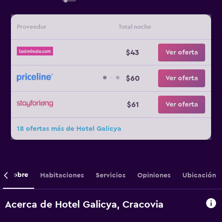
Proveedor
Total noche
$43
Ver oferta
$60
Ver oferta
$61
Ver oferta
18 ofertas más de Hotel Galicya
Sobre
Habitaciones
Servicios
Opiniones
Ubicación
Acerca de Hotel Galicya, Cracovia