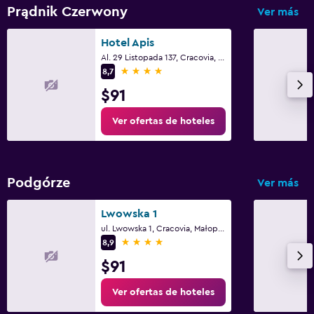
Prądnik Czerwony
Ver más
Hotel Apis
Al. 29 Listopada 137, Cracovia, Małopolskie
4 estrellas
8,7
$91
Ver ofertas de hoteles
Podgórze
Ver más
Lwowska 1
ul. Lwowska 1, Cracovia, Małopolskie
4 estrellas
8,9
$91
Ver ofertas de hoteles