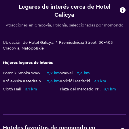
Lugares de interés cerca de Hotel
Ducha
Galicya
Secador de pelo
Atracciones en Cracovia, Polonia, seleccionadas por momondo
Aseo
Papel higiénico
Ubicación de Hotel Galicya: 4 Rzemieslnicza Street, 30-403
Baño privado
Cracovia, Małopolskie
Estacionamiento y transporte
Mejores lugares de interés
Estacionamiento
Pomnik Smoka Wawelskiego
2,2 km
Wawel
2,3 km
Traslado al aeropuerto (con cargos)
Królewska Katedra na Wawelu
2,3 km
Kościół Mariacki
3,1 km
Estacionamiento privado
Cloth Hall
3,1 km
Plaza del mercado Principal
3,1 km
Servicio de traslado (cargo adicional)
Sistema de entretenimiento
TV de pantalla plana
Hoteles favoritos de momondo en