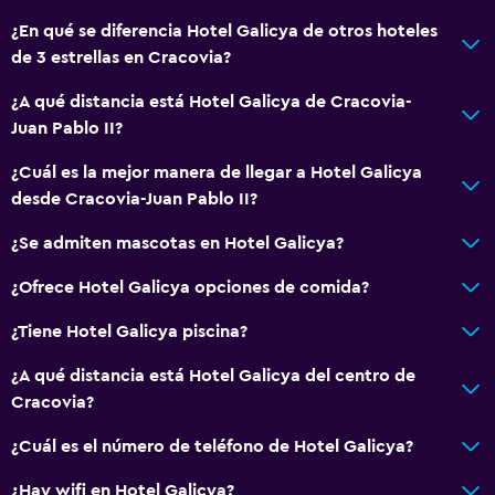
Para no fumadores
¿En qué se diferencia Hotel Galicya de otros hoteles
de 3 estrellas en Cracovia?
Plantas superiores accesibles por ascensor
¿A qué distancia está Hotel Galicya de Cracovia-
Comedor
Juan Pablo II?
Tetera eléctrica
¿Cuál es la mejor manera de llegar a Hotel Galicya
Minibar
desde Cracovia-Juan Pablo II?
Restaurante
¿Se admiten mascotas en Hotel Galicya?
Bar/lounge
¿Ofrece Hotel Galicya opciones de comida?
Tetera/cafetera
¿Tiene Hotel Galicya piscina?
Nevera
La comida se puede entregar en el alojamiento
¿A qué distancia está Hotel Galicya del centro de
Cracovia?
General
¿Cuál es el número de teléfono de Hotel Galicya?
Habitaciones familiares
¿Hay wifi en Hotel Galicya?