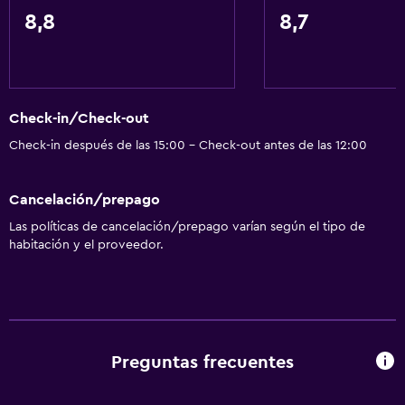
Toallas
8,8
8,7
Extinguidor
Artículos de aseo gratis
Alarma de humo
Check-in/Check-out
Calefacción
Check-in después de las 15:00 - Check-out antes de las 12:00
Aire acondicionado
Papeleras
Cancelación/prepago
Las políticas de cancelación/prepago varían según el tipo de
Accesibilidad y adecuación
habitación y el proveedor.
Mascotas permitidas bajo consulta (pueden aplicar cargos
extra)
Accesibilidad
Ascensor
Preguntas frecuentes
Estacionamiento accesible
Habitación hipoalergénica