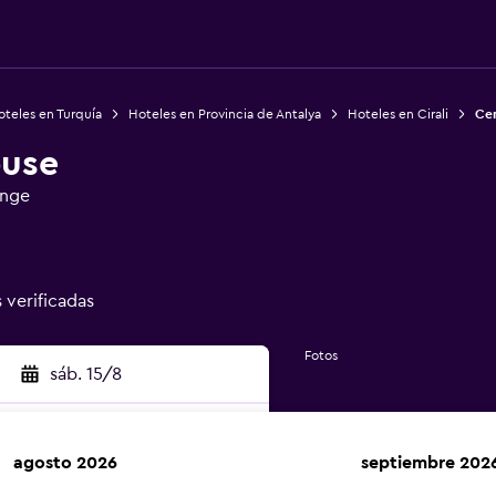
teles en Turquía
Hoteles en Provincia de Antalya
Hoteles en Cirali
Cem
ouse
unge
0
s verificadas
Fotos
sáb. 15/8
agosto 2026
septiembre 202