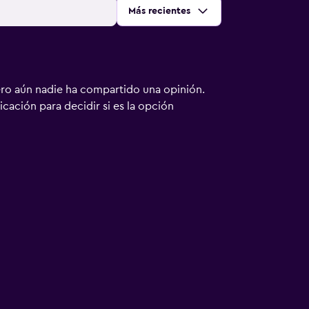
Ordenar por
:
Más recientes
ero aún nadie ha compartido una opinión.
bicación para decidir si es la opción