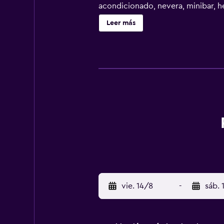
acondicionado, nevera, minibar, h
con fogones. Todas las habitacion
Leer más
desayuno continental. Antigua ciu
(Aeropuerto de Antalya) está a 89
vie. 14/8
-
sáb. 