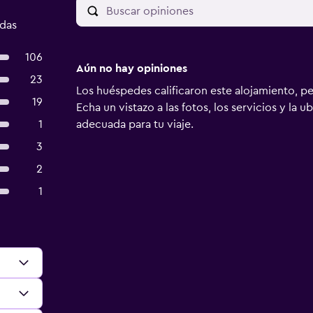
adas
106
Aún no hay opiniones
23
Los huéspedes calificaron este alojamiento, p
19
Echa un vistazo a las fotos, los servicios y la u
1
adecuada para tu viaje.
3
2
1