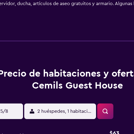
ervidor, ducha, artículos de aseo gratuitos y armario. Alguna
es disponen de baño privado, secador de pelo y ropa de cama. 
dad de Olimpo está a 20 km del alojamiento, y Antigua ciudad 
 km.
Precio de habitaciones y ofer
Cemils Guest House
15/8
2 huéspedes, 1 habitación
$63