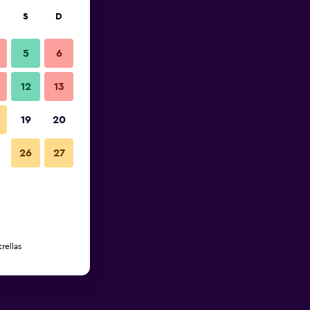
S
D
5
6
12
13
19
20
26
27
rellas