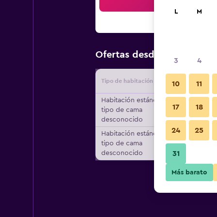
Bus
L
M
$63
Ofertas desde
/
Oferta má
3
4
Tipo de habitación
Proveedo
10
11
Habitación estándar,
17
18
tipo de cama
desconocido
24
25
Habitación estándar,
tipo de cama
desconocido
31
Más barato