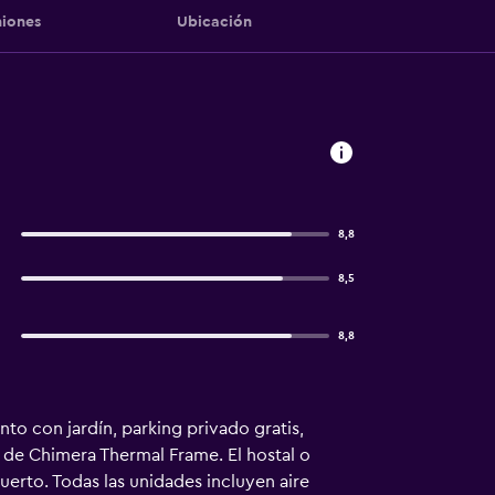
iones
Ubicación
8,8
8,5
8,8
to con jardín, parking privado gratis,
km de Chimera Thermal Frame. El hostal o
uerto. Todas las unidades incluyen aire