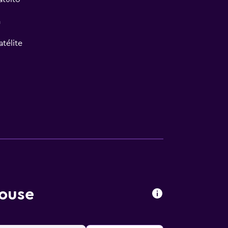
a
atélite
House