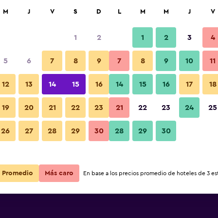
car
M
J
V
S
D
L
M
M
J
V
1
2
1
2
3
4
s barata de precio por noche
5
6
7
8
9
7
8
9
10
11
r
Total noche
12
13
14
15
16
14
15
16
17
18
19
20
21
22
23
21
22
23
24
25
$63
Ver oferta
26
27
28
29
30
28
29
30
$74
Ver oferta
Promedio
Más caro
En base a los precios promedio de hoteles de 3 est