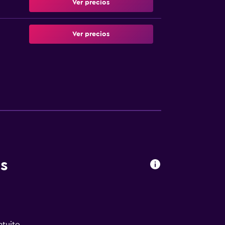
Ver precios
Ver precios
s
atuito