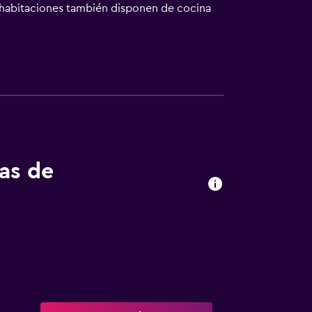
s habitaciones también disponen de cocina
En el hostal o pensión se sirve un
de Fasélide está a 25 km. El aeropuerto
tas de