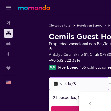
Vuelos
Ofertas de hotel
Hoteles en Europa
Ho
Alojamientos
Cemils Guest H
Autos
Propiedad vacacional con Bar/lo
1 estrella
Planifica con IA
Antalya Cirali sk no 81, Cirali 0798
+90 532 522 3814
Muy bueno
155 calificacione
8,8
Trips
Español
vie. 14/8
-
2 huéspedes, 1 habitación