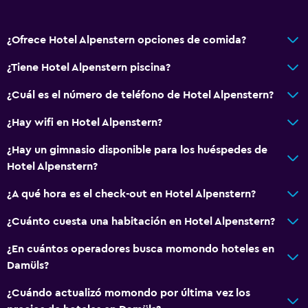
Servicios básicos
¿Ofrece Hotel Alpenstern opciones de comida?
Wifi disponible en todas las instalaciones
Internet
¿Tiene Hotel Alpenstern piscina?
Extinguidor
¿Cuál es el número de teléfono de Hotel Alpenstern?
Artículos de aseo gratis
¿Hay wifi en Hotel Alpenstern?
Alarma de humo
¿Hay un gimnasio disponible para los huéspedes de
Calefacción
Hotel Alpenstern?
Wifi gratis
¿A qué hora es el check-out en Hotel Alpenstern?
Ropa de cama
Toallas
¿Cuánto cuesta una habitación en Hotel Alpenstern?
Champú
¿En cuántos operadores busca momondo hoteles en
Gel de ducha
Damüls?
Papeleras
¿Cuándo actualizó momondo por última vez los