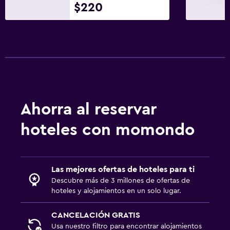
Piscina climatizada
$220
Spa
Piscina (cubierta)
Piscina al aire libre
Toallas para piscina
Piscina con vista
Vapor
Ahorra al reservar
Masajes
hoteles con momondo
Sauna
Baño
Las mejores ofertas de hoteles para ti
Secador de pelo
Descubre más de 3 millones de ofertas de
hoteles y alojamientos en un solo lugar.
Albornoz
Baño privado
CANCELACIÓN GRATIS
Usa nuestro filtro para encontrar alojamientos