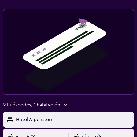
Comidas para niños
Parque infantil
Salud y seguridad
Limpieza diaria
Botiquín de primeros auxilios
Caja fuerte
Zona de trabajo
Fax/fotocopiadora
Escritorio
2 huéspedes, 1 habitación
Lavandería
Hotel Alpenstern
Lavandería
vie. 14/8
sáb. 15/8