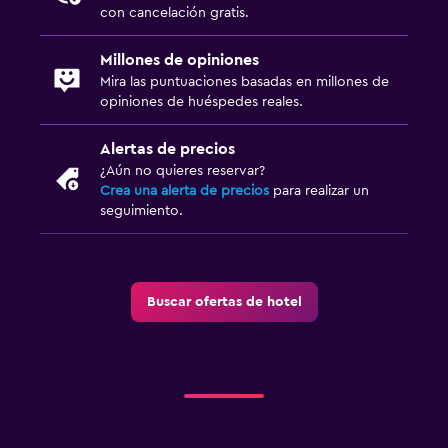
Ducha
con cancelación gratis.
Gorro de baño
Millones de opiniones
Baño pequeño adicional
Mira las puntuaciones basadas en millones de
Tina de baño
opiniones de huéspedes reales.
Aseo
Alertas de precios
Papel higiénico
¿Aún no quieres reservar?
Crea una alerta de precios
para realizar un
seguimiento.
Sistema de entretenimiento
TV de pantalla plana
TV por cable o vía satélite
Buscar ofertas de hotel
Radio
Biblioteca
Sala de estar/TV compartida
TV