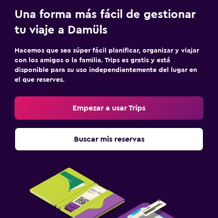
Aire libre
Una forma más fácil de gestionar
Jardín
tu viaje a Damüls
Terraza/patio
Hacemos que sea súper fácil planificar, organizar y viajar
Sillas de playa
con los amigos o la familia. Trips es gratis y está
Parrilla
disponible para su uso independientemente del lugar en
el que reserves.
Terraza
Empezar a usar Trips
Comedor
Almuerzos para llevar
Buscar mis reservas
Menús para dietas especiales (bajo petición)
Restaurante
Bar/lounge
Bar de tapas