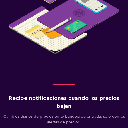
Estacionamiento y transporte
Traslado al aeropuerto (con cargos)
Estacionamiento gratuito
Estacionamiento privado
Servicio de traslado (cargo adicional)
Habitación
Enchufe cerca de la cama
Sofá cama
Perchero
Armario o clóset
Recibe notificaciones cuando los precios
Ideal para familias
bajen
Cuidado de niños o guardería
Cambios diarios de precios en tu bandeja de entrada: solo con las
alertas de precios.
Cuna/cama nido disponibles