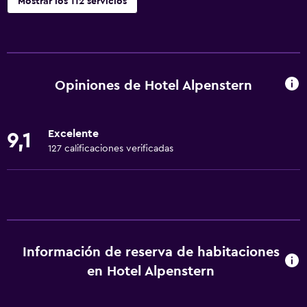
Mostrar los 112 servicios
Accesibilidad y adecuación
Unidad accesible para personas en silla de ruedas
Hipoalergénico
Opiniones de Hotel Alpenstern
Para no fumadores
Almohada sin plumas
Excelente
9,1
Áreas designadas para fumadores
127 calificaciones verificadas
Ascensor
Ascensor disponible
Estacionamiento accesible
Tina de baño adaptada
Información de reserva de habitaciones
Habitación hipoalergénica
en Hotel Alpenstern
Plantas superiores accesibles por ascensor
Plantas superiores accesibles por escaleras