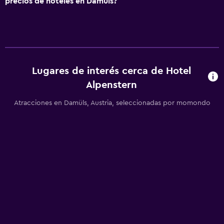
precios de hoteles en Damüls?
Actividades
Escuela de esquí
Sala de juegos
Canotaje
Lugares de interés cerca de Hotel
Ciclismo
Alpenstern
Esquí
Atracciones en Damüls, Austria, seleccionadas por momondo
Paseos a caballo
Ping pong
Mesa de billar
A pie de pista
Senderismo
Snowboard
Servicios y facilidades