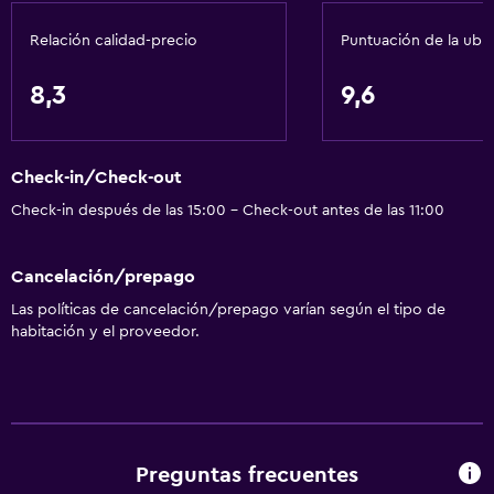
Relación calidad-precio
Puntuación de la ubi
General
Habitaciones familiares
8,3
9,6
Piso de parquet o madera noble
Posibilidad de habitaciones conectadas
Check-in/Check-out
Casilleros
Check-in después de las 15:00 - Check-out antes de las 11:00
Vista a la montaña
Bodega de esquí
Cancelación/prepago
Zona de estar
Las políticas de cancelación/prepago varían según el tipo de
Sofá
habitación y el proveedor.
Solárium
Habitaciones insonorizadas
Insonorización
Teléfono
Preguntas frecuentes