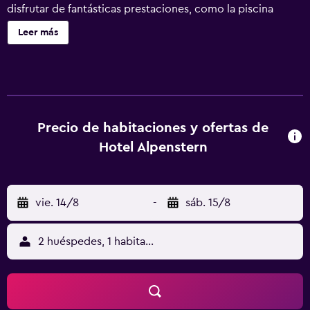
disfrutar de fantásticas prestaciones, como la piscina
cubierta y el spa completo. Hotel Alpenstern ofrece 58
Leer más
alojamientos con albornoces y secador de pelo. Cada
alojamiento tiene un mobiliario y decoración diferentes.
Cabe destacar que este alojamiento permite a sus clientes
elegir el tipo de almohada. Se ofrece televisión por cable.
Los baños están equipados con ducha. Los huéspedes
pueden navegar por la web gracias a nuestro acceso a
Precio de habitaciones y ofertas de
Internet wifi gratis. Los servicios para las personas de
Hotel Alpenstern
negocios incluyen escritorio y teléfono. Se ofrece servicio
de limpieza todos los días y es posible solicitar juegos de
cama hipoalergénicos. En el alojamiento hay piscina
vie. 14/8
-
sáb. 15/8
cubierta y piscina al aire libre. Otros servicios de ocio y
esparcimiento incluyen acceso directo a las pistas de
esquí, sauna y gimnasio. Se pueden practicar las
2 huéspedes, 1 habitación
actividades de ocio y esparcimiento que se indican más
abajo en las instalaciones o cerca del alojamiento (es
posible que se aplique un recargo).