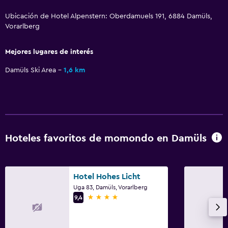
Servicio de despertador
Ubicación de Hotel Alpenstern: Oberdamuels 191, 6884 Damüls,
Servicio de conserjería
Vorarlberg
Baño turco
Mejores lugares de interés
Instalaciones para reuniones
Damüls Ski Area
1,6 km
Venta de pases de esquí
Mostrador de información turística
Acceso con tarjeta
Masaje de pies
Hoteles favoritos de momondo en Damüls
Check-out exprés
Check-in/check-out privado
Caja fuerte
Hotel Hohes Licht
Uga 83, Damüls, Vorarlberg
4 estrellas
9,4
Piscina y spa
Piscina climatizada