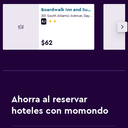
Boardwalk Inn and Suites
301 South Atlantic Avenue, Daytona Beach, FL
2 estrellas
8,1
$62
Ahorra al reservar
hoteles con momondo