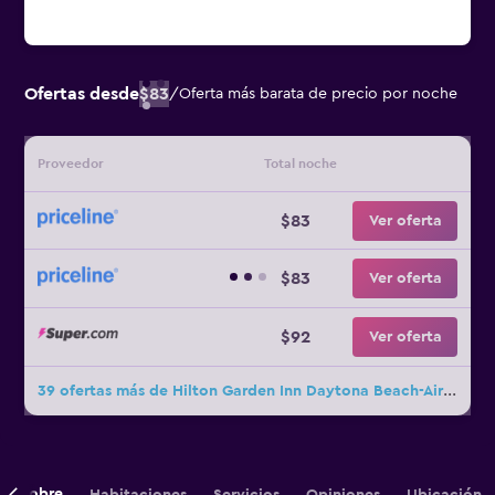
Ofertas desde
$83
/
Oferta más barata de precio por noche
Proveedor
Total noche
$83
Ver oferta
$83
Ver oferta
$92
Ver oferta
39 ofertas más de Hilton Garden Inn Daytona Beach-Airport
Sobre
Habitaciones
Servicios
Opiniones
Ubicación