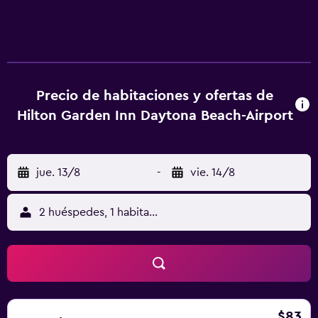
de hidromasaje. Otros servicios de ocio y esparcimiento
incluyen gimnasio abierto las 24 horas. Se pueden
practicar las actividades de ocio y esparcimiento que se
indican más abajo en las instalaciones o cerca del
alojamiento (es posible que se aplique un recargo).
Precio de habitaciones y ofertas de
Hilton Garden Inn Daytona Beach-Airport
jue. 13/8
-
vie. 14/8
2 huéspedes, 1 habitación
$83