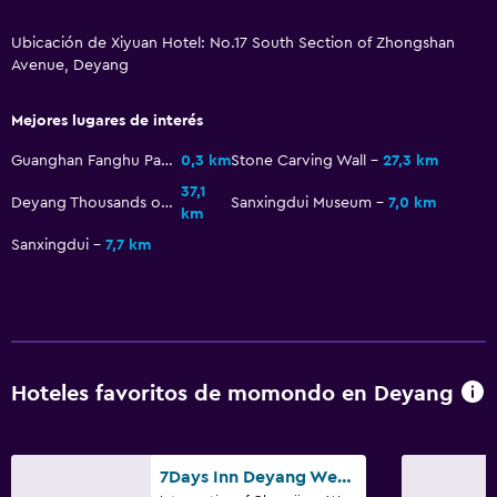
Ubicación de Xiyuan Hotel: No.17 South Section of Zhongshan
Avenue, Deyang
Mejores lugares de interés
Guanghan Fanghu Park
0,3 km
Stone Carving Wall
27,3 km
37,1
Deyang Thousands of Buddhas Monastery
Sanxingdui Museum
7,0 km
km
Sanxingdui
7,7 km
Hoteles favoritos de momondo en Deyang
7Days Inn Deyang Wenmiao Square