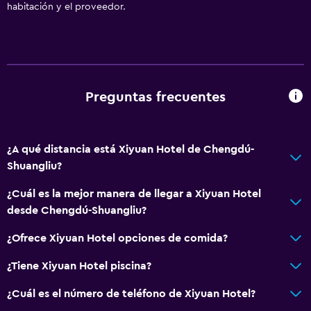
Traslado aeropuerto
habitación y el proveedor.
Sistema de entretenimiento
TV por cable o vía satélite
Preguntas frecuentes
Accesibilidad y adecuación
Ascensor
¿A qué distancia está Xiyuan Hotel de Chengdú-
Shuangliu?
Baño
Secador de pelo
¿Cuál es la mejor manera de llegar a Xiyuan Hotel
desde Chengdú-Shuangliu?
Lavandería
¿Ofrece Xiyuan Hotel opciones de comida?
Lavandería
¿Tiene Xiyuan Hotel piscina?
Actividades
¿Cuál es el número de teléfono de Xiyuan Hotel?