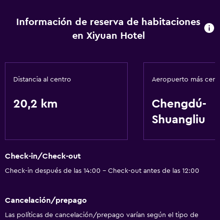
Servicio de habitaciones
Centro de negocios
Información de reserva de habitaciones
Check-out exprés
en Xiyuan Hotel
Instalaciones para reuniones
Recepción 24 horas
Distancia al centro
Aeropuerto más cer
Comedor
20,2 km
Chengdú-
Bar/lounge
Shuangliu
Cafetera
Servicios básicos
Check-in/Check-out
Wifi gratis
Check-in después de las 14:00 - Check-out antes de las 12:00
Aire acondicionado
Cancelación/prepago
Estacionamiento y transporte
Las políticas de cancelación/prepago varían según el tipo de