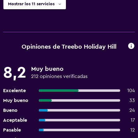
llegada utilizando los datos de contacto que figuran en la
Mostrar los 11 servicios
confirmación de reservación. El personal de recepción
recibirá a los huéspedes al momento de su llegada. Check-
Out El Checkout se realiza a las 11:00 Mascotas No se
aceptan mascotas No se aceptan animales de servicio
Instrucciones Generales Sin cunas disponibles Sin
ascensor
Opiniones de Treebo Holiday Hill
8,2
Muy bueno
212 opiniones verificadas
Excelente
104
Muy bueno
33
Bueno
24
Aceptable
17
Pasable
12