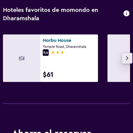
Hoteles favoritos de momondo en
Dharamshala
Norbu House
Temple Road, Dharamshala
3 estrellas
9,4
$61