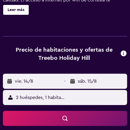
calidad. El acceso a internet por wifi de cortesía te
mantendrá en contacto con los tuyos; también podrás ver
Leer más
tu programa favorito en la televisión con canales por
cable. El cuarto de baño dispone de ducha, cabezal de
ducha tipo lluvia y artículos de tocador gratuitos.
Servicios Con una terraza donde descansar y
comodidades, como acceso a internet por wifi gratuito y
una televisión en las áreas comunes, ¡no te faltará de nada!
Precio de habitaciones y ofertas de
Serivicos de negocios y otros Tendrás centro de
Treebo Holiday Hill
negocios, check-in exprés y periódicos gratis en el lobby
a tu disposición. Por un cargo menor, podrás aprovechar
distintos beneficios, como traslado al aeropuerto (ida y
vie. 14/8
-
sáb. 15/8
vuelta) disponible las 24 horas y estacionamiento gratis.
Ubicación del establecimiento Al reservar tu estadía en
Hotel Holiday Hill, te encontrarás en el corazón de
2 huéspedes, 1 habitación
Dharamshala, a 15 minutos a pie de Dalai Lama Temple
Complex y Tibetan Institute Of Performing Arts.
Hospédate en este hotel y estarás a 1,4 km de Tushita
Meditation Centre, así como a 1,6 km de Secretariat of the