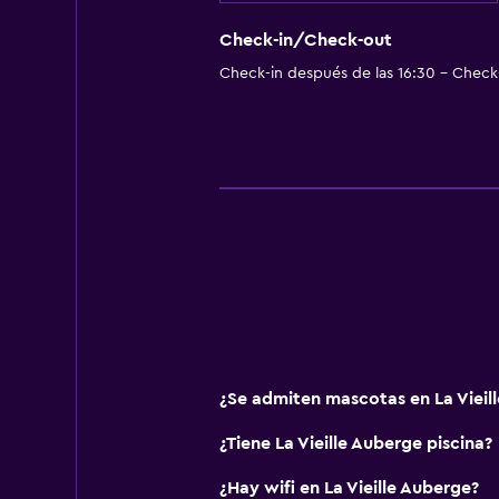
Nevera
Cafetera
Check-in/Check-out
Check-in después de las 16:30 - Check-
Baño
Ducha
Tina de baño
Secador de pelo
Aseo
Papel higiénico
Baño privado
Ducha italiana
¿Se admiten mascotas en La Vieil
Aire libre
¿Tiene La Vieille Auberge piscina?
Terraza/patio
Terraza
¿Hay wifi en La Vieille Auberge?