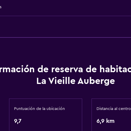
Plantas superiores acces
s
Entrada privada
General
ormación de reserva de habita
Ventana
La Vieille Auberge
Vista a una calle tranquil
Habitaciones familiares
Zona de estar
Puntuación de la ubicación
Distancia al centro
Piso de parquet o mader
9,7
6,9 km
Vista a la montaña