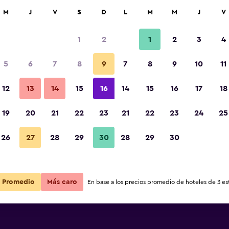
car
M
J
V
S
D
L
M
M
J
V
1
2
1
2
3
4
ás barata de precio por noche
5
6
7
8
9
7
8
9
10
11
r
Total noche
12
13
14
15
16
14
15
16
17
18
19
20
21
22
23
21
22
23
24
25
$169
Ver oferta
26
27
28
29
30
28
29
30
$175
Ver oferta
Promedio
Más caro
En base a los precios promedio de hoteles de 3 est