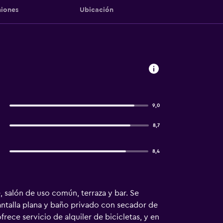
iones
Ubicación
9,0
8,7
8,4
 salón de uso común, terraza y bar. Se
pantalla plana y baño privado con secador de
rece servicio de alquiler de bicicletas, y en