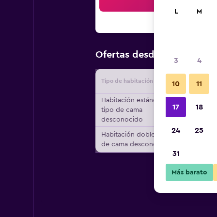
Bus
L
M
$169
Ofertas desde
/
Oferta m
3
4
Tipo de habitación
Proveedo
10
11
Habitación estándar,
17
18
tipo de cama
desconocido
24
25
Habitación doble, tipo
de cama desconocido
31
Más barato