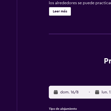
los alrededores se puede practica
Museum está a 40 km.
Leer más
P
dom. 16/8
-
lun. 
Tipo de alojamiento