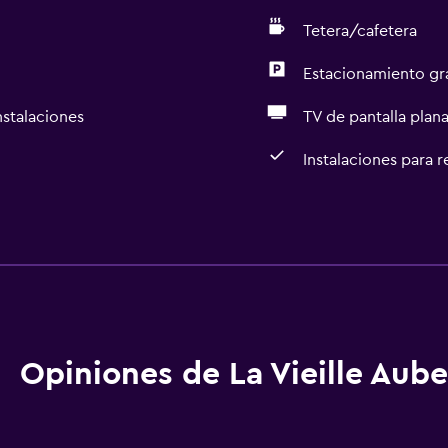
Tetera/cafetera
Estacionamiento gr
nstalaciones
TV de pantalla plan
Instalaciones para 
Accesibilidad y adecuac
Unidad ubicada en la pla
aciones
Mascotas permitidas bajo
Estacionamiento accesib
Almohada hipoalergénic
Opiniones de La Vieille Aub
Para no fumadores
Almohada sin plumas