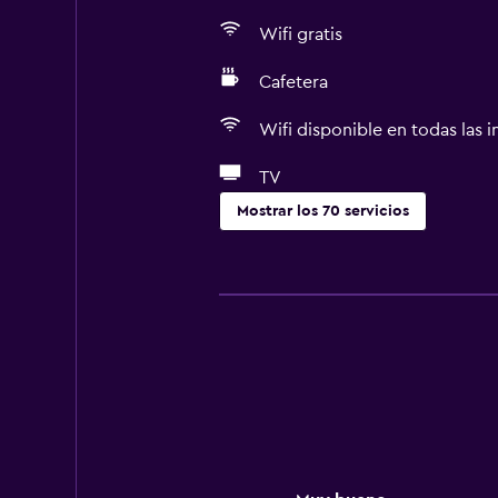
Wifi gratis
Cafetera
Wifi disponible en todas las i
TV
Mostrar los 70 servicios
Servicios básicos
Wifi gratis
Wifi disponible en todas las instal
Internet
Ropa de cama
Toallas
Ventilador