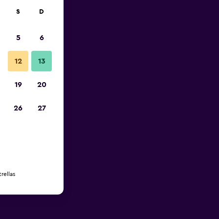
S
D
5
6
12
13
19
20
26
27
rellas