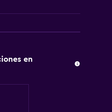
ibles por escaleras
ciones en
a
a noble