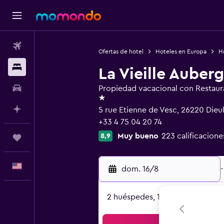
Vuelos
Ofertas de hotel
Hoteles en Europa
Ho
Alojamientos
La Vieille Auber
Autos
Propiedad vacacional con Restaur
1 estrella
Planifica con IA
5 rue Etienne de Vesc, 26220 Dieu
+33 4 75 04 20 74
Muy bueno
223 calificacione
8,9
Trips
Español
dom. 16/8
-
2 huéspedes, 1 habitación