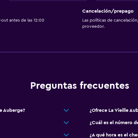
Piso de mosaico/mármo
Vista a la ciudad
Cancelación/prepago
out antes de las 12:00
Las políticas de cancelación
proveedor.
Habitación
Camas extralargas (+2 m
Cama plegable
Enchufe cerca de la cam
Sofá cama
Perchero
Preguntas frecuentes
Armario o clóset
le Auberge?
¿Ofrece La Vieille A
Actividades
¿Cuál es el número de
Senderismo
Bicicletas
¿A qué hora es el che