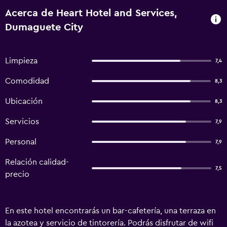
Acerca de Heart Hotel and Services,
Dumaguete City
Limpieza
7,4
Comodidad
8,3
Ubicación
8,3
Servicios
7,9
Personal
7,9
Relación calidad-
7,5
precio
En este hotel encontrarás un bar-cafetería, una terraza en
la azotea y servicio de tintorería. Podrás disfrutar de wifi