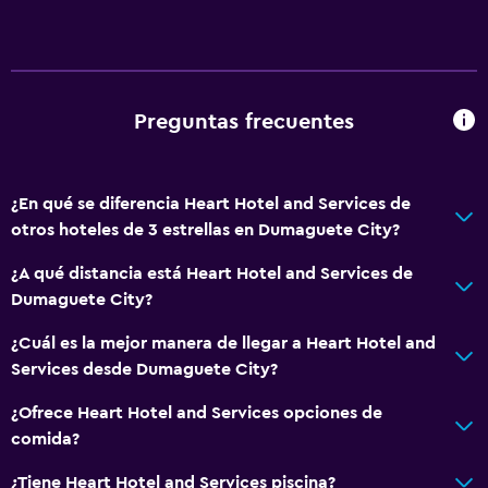
Almuerzos para llevar
Bar de tapas
Servicios y facilidades
Preguntas frecuentes
Servicio de despertador
Servicio de habitaciones
Recepción 24 horas
¿En qué se diferencia Heart Hotel and Services de
otros hoteles de 3 estrellas en Dumaguete City?
Acceso con llave
¿A qué distancia está Heart Hotel and Services de
Accesibilidad y adecuación
Dumaguete City?
Para no fumadores
¿Cuál es la mejor manera de llegar a Heart Hotel and
Plantas superiores accesibles por escaleras
Services desde Dumaguete City?
Áreas designadas para fumadores
¿Ofrece Heart Hotel and Services opciones de
comida?
Lavandería
¿Tiene Heart Hotel and Services piscina?