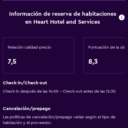
Toallas/ropa de cama (cargo adicional)
Información de reserva de habitaciones
Baño
en Heart Hotel and Services
Bidé
Aseo
Relación calidad-precio
Puntuación de la ubi
Papel higiénico
Baño compartido
7,5
8,3
Baño compartido
Ducha
Check-in/Check-out
Baño privado
Check-in después de las 14:00 - Check-out antes de las 12:30
Comedor
Cancelación/prepago
Desayuno en la habitación
Las políticas de cancelación/prepago varían según el tipo de
Nevera
habitación y el proveedor.