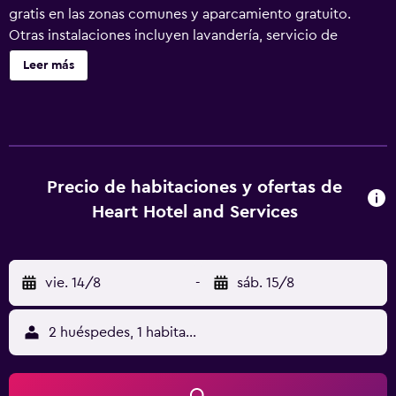
gratis en las zonas comunes y aparcamiento gratuito.
Otras instalaciones incluyen lavandería, servicio de
recepción 24 horas y una caja fuerte en la recepción.
Leer más
Heart Hotel and Services ofrece 18 alojamientos con aire
acondicionado, tabla de planchar con plancha y artículos
de higiene personal gratuitos. Se ofrece una televisión de
pantalla plana con canales por cable. Los baños están
equipados con ducha y bidé. Este hotel en Dumaguete
ofrece acceso a Internet wifi gratis. Se ofrece servicio de
Precio de habitaciones y ofertas de
limpieza todos los días.
Heart Hotel and Services
vie. 14/8
-
sáb. 15/8
2 huéspedes, 1 habitación