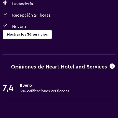
Lavandería
Recepción 24 horas
Nevera
Mostrar los 36 servicios
Servicios básicos
Wifi gratis
Internet
Opiniones de Heart Hotel and Services
Gel de ducha
Ventilador
Bueno
7,4
Aire acondicionado
386 calificaciones verificadas
Artículos de aseo gratis
Champú
Alarma de humo