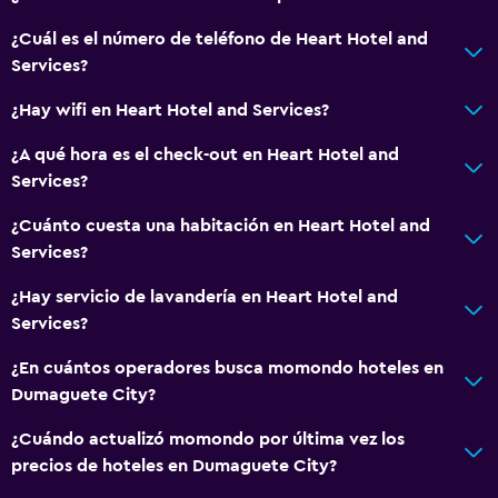
Lavandería
¿Cuál es el número de teléfono de Heart Hotel and
Servicios de lavandería/tintorería
Services?
Plancha y tabla de planchar
¿Hay wifi en Heart Hotel and Services?
Sistema de entretenimiento
¿A qué hora es el check-out en Heart Hotel and
TV por cable o vía satélite
Services?
TV de pantalla plana
¿Cuánto cuesta una habitación en Heart Hotel and
Services?
Aire libre
¿Hay servicio de lavandería en Heart Hotel and
Terraza
Services?
¿En cuántos operadores busca momondo hoteles en
Habitación
Dumaguete City?
Perchero
¿Cuándo actualizó momondo por última vez los
precios de hoteles en Dumaguete City?
Zona de trabajo