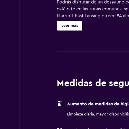
Podrás disfrutar de un desayuno co
café o té en las zonas comunes, se
Marriott East Lansing ofrece 84 al
cama doble. Las camas tienen colc
Leer más
una televisión de pantalla plana de
con frigorífico, placa de cocina,
huéspedes pueden navegar por la we
escritorio y teléfono; se ofrecen l
planchar con plancha y cortinas op
en este hotel incluyen gimnasio ab
Medidas de segu
Aumento de medidas de higi
Limpieza diaria, mayor disponibil