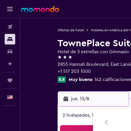
Vuelos
Ofertas de hotel
Hoteles en América del 
Alojamientos
TownePlace Suite
Autos
Hotel de 3 estrellas con Gimnasio
3 estrellas
Planifica con IA
2855 Hannah Boulevard, East Lans
+1 517 203 1000
Muy bueno
142 calificacione
8,8
Trips
Español
jue. 13/8
-
2 huéspedes, 1 habitación