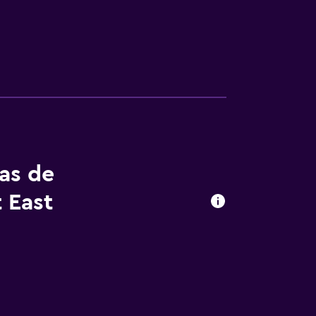
tas de
 East