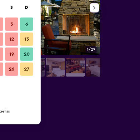
S
D
5
6
12
13
1/29
Recepción
19
20
26
27
rellas