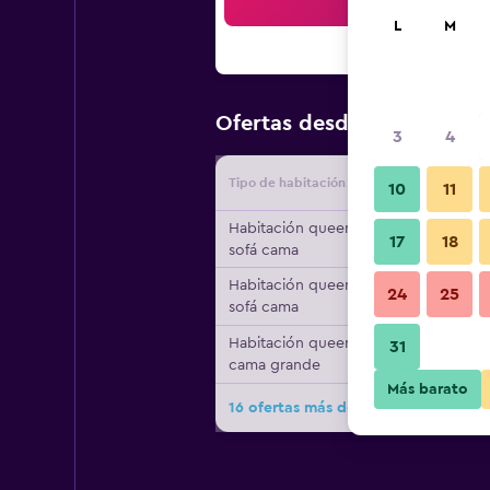
Bus
L
M
$105
Ofertas desde
/
Oferta m
3
4
Tipo de habitación
Proveedo
10
11
Habitación queen, 1
17
18
sofá cama
Habitación queen, 1
24
25
sofá cama
Habitación queen, 1
31
cama grande
Más barato
16 ofertas más de TownePlace Suites