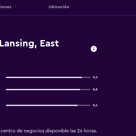
iones
Ubicación
Lansing, East
9,0
8,8
8,5
 centro de negocios disponible las 24 horas.