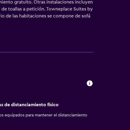
iento gratuito. Otras instalaciones incluyen
o de toallas a petición. Towneplace Suites by
ario de las habitaciones se compone de sofá
con ropa de cama de alta calidad. Se ofrece
3 estrellas, los alojamientos incluyen cocina
s con ducha y bañera combinadas. Los
cios para las personas de negocios incluyen
abitaciones también incluyen tabla de
nas. Los servicios de ocio y esparcimiento
as de distanciamiento físico
los equipados para mantener el distanciamiento