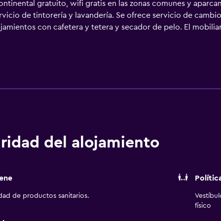
ntinental gratuito, wifi gratis en las zonas comunes y aparcam
rvicio de tintorería y lavandería. Se ofrece servicio de cambi
ojamientos con cafetera y tetera y secador de pelo. El mobili
hones con una capa de acolchado adicional y están vestidas 
 32 pulgadas con canales por cable y Netflix. En este hotel de 
 microondas y utensilios de cocina. Los baños están equipado
b gracias a nuestro acceso a Internet wifi gratis. Los servi
lamadas locales gratuitas (pueden existir restricciones). Las h
acas. Es posible solicitar cambio de toallas y cambio de sába
ierto las 24 horas.
ridad del alojamiento
ene
Polític
idad de productos sanitarios.
Vestíbu
físico