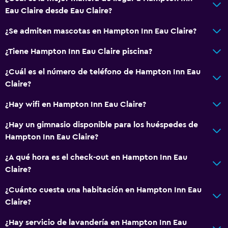
Eau Claire desde Eau Claire?
Accesibilidad y adecuación
¿Se admiten mascotas en Hampton Inn Eau Claire?
Mascotas permitidas bajo consulta (pueden aplicar cargos
¿Tiene Hampton Inn Eau Claire piscina?
extra)
Accesibilidad
¿Cuál es el número de teléfono de Hampton Inn Eau
Claire?
Ascensor
Estacionamiento accesible
¿Hay wifi en Hampton Inn Eau Claire?
Para no fumadores
¿Hay un gimnasio disponible para los huéspedes de
Hampton Inn Eau Claire?
Comedor
¿A qué hora es el check-out en Hampton Inn Eau
Tetera/cafetera
Claire?
Nevera
¿Cuánto cuesta una habitación en Hampton Inn Eau
Cafetera
Claire?
Máquina expendedora (bebidas)
¿Hay servicio de lavandería en Hampton Inn Eau