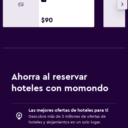
Gimnasio
Gimnasio
$90
Estacionamiento y transporte
Estacionamiento gratuito
Aire libre
Sillas de playa
Ahorra al reservar
Salud y seguridad
hoteles con momondo
Caja fuerte
Las mejores ofertas de hoteles para ti
Descubre más de 3 millones de ofertas de
hoteles y alojamientos en un solo lugar.