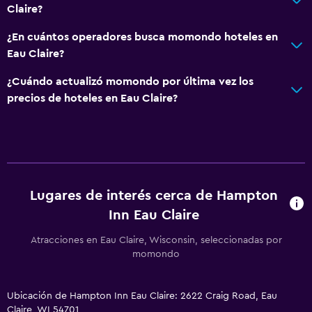
Máquina expendedora (botanas)
Claire?
¿En cuántos operadores busca momondo hoteles en
General
Eau Claire?
Posibilidad de habitaciones conectadas
¿Cuándo actualizó momondo por última vez los
Sofá
precios de hoteles en Eau Claire?
Teléfono
Cortina
Habitación
Almohada de plumas
Lugares de interés cerca de Hampton
Inn Eau Claire
Despertador
Sofá cama
Atracciones en Eau Claire, Wisconsin, seleccionadas por
momondo
Piscina y spa
Ubicación de Hampton Inn Eau Claire: 2622 Craig Road, Eau
Bañera de hidromasaje
Claire, WI 54701