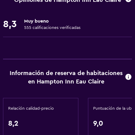
Internet
Ropa de cama
Muy bueno
8,3
Extinguidor
555 calificaciones verificadas
Artículos de aseo gratis
Calefacción
Aire acondicionado
Baño
Información de reserva de habitaciones
Ducha
en Hampton Inn Eau Claire
Tina de baño
Secador de pelo
Relación calidad-precio
Puntuación de la ubi
Aseo
Papel higiénico
8,2
9,0
Albornoz