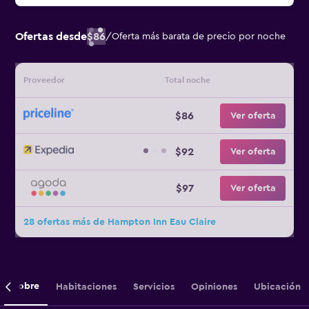
Ofertas desde
$86
/
Oferta más barata de precio por noche
Proveedor
Total noche
$86
Ver oferta
$92
Ver oferta
$97
Ver oferta
28 ofertas más de Hampton Inn Eau Claire
Sobre
Habitaciones
Servicios
Opiniones
Ubicación