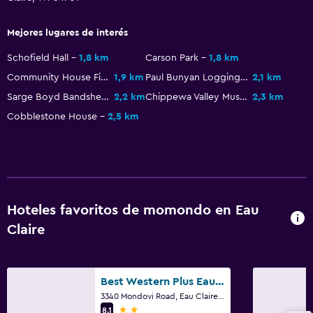
Piscina (cubierta)
Mejores lugares de interés
Lavandería
Schofield Hall
1,8 km
Carson Park
1,8 km
Servicios de lavandería/tintorería
Community House First Congregational Church
1,9 km
Paul Bunyan Logging Camp Museum
2,1 km
Plancha y tabla de planchar
Sarge Boyd Bandshell
2,2 km
Chippewa Valley Museum
2,3 km
Cobblestone House
2,5 km
Zona de trabajo
Fax/fotocopiadora
Escritorio
Hoteles favoritos de momondo en Eau
Ideal para familias
Claire
Cuna/cama nido disponibles
Buffet infantil
Best Western Plus Eau Claire Conference Center
3340 Mondovi Road, Eau Claire, WI
Gimnasio
2 estrellas
8,1