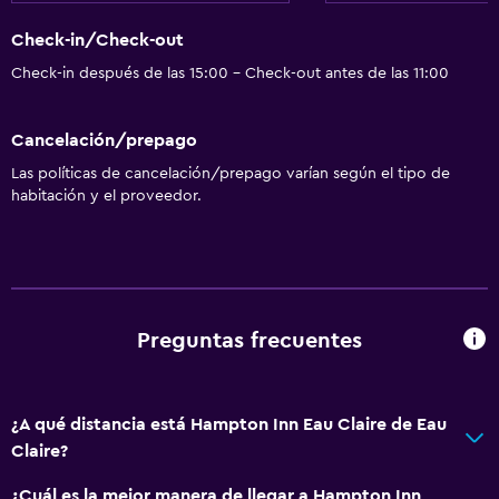
Servicios y facilidades
Check-in/Check-out
Salas de conferencia
Check-in después de las 15:00 - Check-out antes de las 11:00
Centro de negocios
Cancelación/prepago
Servicio de despertador
Las políticas de cancelación/prepago varían según el tipo de
Caja fuerte
habitación y el proveedor.
Check-out exprés
Recepción 24 horas
Sistema de entretenimiento
Preguntas frecuentes
Radio
TV de pantalla plana
Sala de estar/TV compartida
¿A qué distancia está Hampton Inn Eau Claire de Eau
Claire?
TV por cable o vía satélite
TV
¿Cuál es la mejor manera de llegar a Hampton Inn