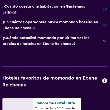
Piso de parquet o madera noble
¿Cuánto cuesta una habitación en Gästehaus
Sofá
Laßnig?
Vista a la montaña
¿En cuántos operadores busca momondo hoteles en
Ebene Reichenau?
Aire libre
Terraza/patio
¿Cuándo actualizó momondo por última vez los
precios de hoteles en Ebene Reichenau?
Terraza
Comedor al aire libre
Muebles de exterior
Jardín
Hoteles favoritos de momondo en Ebene
Sistema de entretenimiento
Reichenau
Radio
TV de pantalla plana
Panorama Hotel Turracher Höhe
TV por cable o vía satélite
Turracher Höhe 24, Ebene Reichenau, Carintia