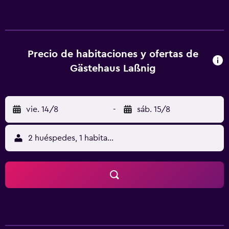
pensión, todas las habitaciones incluyen armario, TV de
pantalla plana, baño privado, ropa de cama y toallas.
Algunas habitaciones ofrecen cocina con horno,
microondas y fogones. Las unidades cuentan con nevera.
La zona es ideal para practicar esquí, y en Gästehaus
Precio de habitaciones y ofertas de
Laßnig hay alquiler de equipamiento de esquí. El
Gästehaus Laßnig
aeropuerto (Aeropuerto de Klagenfurt) está a 55 km.
vie. 14/8
-
sáb. 15/8
2 huéspedes, 1 habitación