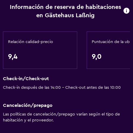
Información de reserva de habitaciones
Comedor
en Gästehaus Laßnig
Cocina
Cocineta
Relación calidad-precio
Puntuación de la ubi
Servicios básicos
Wifi gratis
9,4
9,0
Wifi disponible en todas las instalaciones
Internet
Check-in/Check-out
Ropa de cama
Check-in después de las 14:00 - Check-out antes de las 10:00
Toallas
Alarma de humo
Cancelación/prepago
Calefacción
Las políticas de cancelación/prepago varían según el tipo de
Papeleras
habitación y el proveedor.