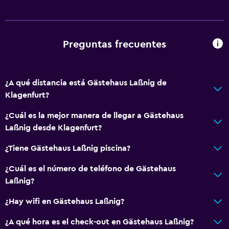
Accesibilidad y adecuación
Unidad ubicada en la planta baja
Unidad accesible para personas en silla de ruedas
Preguntas frecuentes
Hipoalergénico
Para no fumadores
¿A qué distancia está Gästehaus Laßnig de
Plantas superiores accesibles por escaleras
Klagenfurt?
Áreas designadas para fumadores
¿Cuál es la mejor manera de llegar a Gästehaus
Entrada privada
Laßnig desde Klagenfurt?
General
¿Tiene Gästehaus Laßnig piscina?
Habitaciones familiares
¿Cuál es el número de teléfono de Gästehaus
Chimenea
Laßnig?
Zona de estar
¿Hay wifi en Gästehaus Laßnig?
Vista al jardín
¿A qué hora es el check-out en Gästehaus Laßnig?