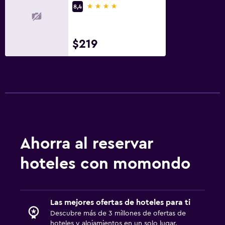
4 estrellas
8,4
TV
Baño
$219
Ducha
Aseo
Papel higiénico
Baño privado
Habitación
Ahorra al reservar
Enchufe cerca de la cama
hoteles con momondo
Sofá cama
Armario o clóset
Las mejores ofertas de hoteles para ti
Estacionamiento y transporte
Descubre más de 3 millones de ofertas de
Estacionamiento gratuito
hoteles y alojamientos en un solo lugar.