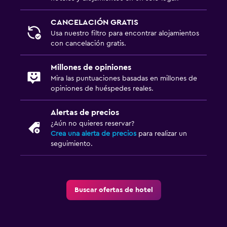
Estacionamiento privado
CANCELACIÓN GRATIS
Usa nuestro filtro para encontrar alojamientos
Actividades
con cancelación gratis.
Escuela de esquí
Millones de opiniones
Esquí
Mira las puntuaciones basadas en millones de
opiniones de huéspedes reales.
Servicios y facilidades
Alertas de precios
Renta de equipo de esquí (en las instalaciones)
¿Aún no quieres reservar?
Venta de pases de esquí
Crea una alerta de precios
para realizar un
seguimiento.
Comedor
Mesa de comedor
Buscar ofertas de hotel
Ideal para familias
Cuna/cama nido disponibles