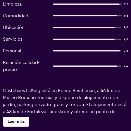
Limpieza
9,7
Comodidad
9,3
Ubicación
9,0
Servicios
9,0
Personal
9,8
Relación calidad-
9,4
precio
Gästehaus Laßnig está en Ebene Reichenau, a 46 km de
Museo Romano Teurnia, y dispone de alojamiento con
jardín, parking privado gratis y terraza. El alojamiento está
a 48 km de Fortaleza Landskron y ofrece un punto de
venta de forfaits. El hostal o pensión hipoalergénico
Leer más
ofrece wifi gratis en todo el alojamiento. En el hostal o