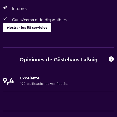
Internet
Cuna/cama nido disponibles
Mostrar los 58 servicios
Cocina
Copas
Tetera eléctrica
Opiniones de Gästehaus Laßnig
Horno
Microondas
Excelente
9,4
Utensilios de cocina
192 calificaciones verificadas
Cocina
Tetera/cafetera
Nevera
Cafetera