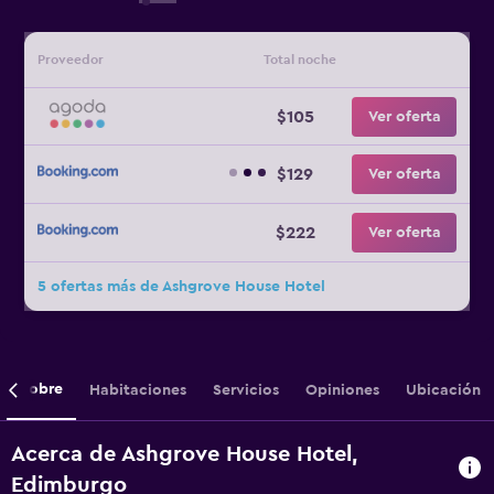
Proveedor
Total noche
$105
Ver oferta
$129
Ver oferta
$222
Ver oferta
5 ofertas más de Ashgrove House Hotel
Sobre
Habitaciones
Servicios
Opiniones
Ubicación
Acerca de Ashgrove House Hotel,
Edimburgo