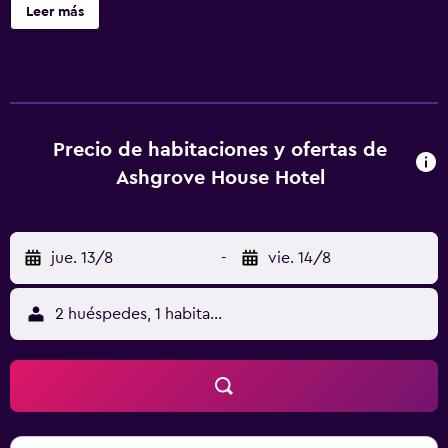
decoradas al estilo tradicional. El Ashgrove House está en
Leer más
una de las rutas principales que llevan al centro de
Edimburgo y se encuentra a 1,6 km de Princes Street. Hay
autobuses para ir al aeropuerto de Edimburgo, al centro
de la ciudad y a la estación de tren de Waverley. El Centro
Internacional de Conferencias de Edimburgo (EICC), la
Galería Nacional Escocesa de Arte Moderno y el estadio
Precio de habitaciones y ofertas de
de Murrayfield se encuentran a 1 km. El Ashgrove House
Ashgrove House Hotel
fue originalmente construido en 1868 y ahora es un
establecimiento de gestión familiar. Las habitaciones
tienen muebles tradicionales, TV, teléfono, secador de
jue. 13/8
-
vie. 14/8
pelo, y set de té y café. Cada mañana se sirve un desayuno
escocés completo.
2 huéspedes, 1 habitación