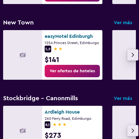
New Town
Ver más
easyHotel Edinburgh
125A Princes Street, Edimburgo
2 estrellas
5,9
$141
Ver ofertas de hoteles
Stockbridge - Canonmills
Ver más
Ardleigh House
260 Ferry Road, Edimburgo
3 estrellas
8,1
$273