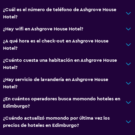
¿Cuál es el número de teléfono de Ashgrove House
Accesibilidad y adecuación
Hotel?
Unidad ubicada en la planta baja
¿Hay wifi en Ashgrove House Hotel?
Para no fumadores
¿A qué hora es el check-out en Ashgrove House
Plantas superiores accesibles por escaleras
Hotel?
Áreas designadas para fumadores
¿Cuánto cuesta una habitación en Ashgrove House
Hotel?
Salud y seguridad
Limpieza diaria
¿Hay servicio de lavandería en Ashgrove House
Hotel?
Botiquín de primeros auxilios
Cámaras CCTV en zonas comunes
¿En cuántos operadores busca momondo hoteles en
Edimburgo?
Cámaras CCTV en el exterior
¿Cuándo actualizó momondo por última vez los
Habitación
precios de hoteles en Edimburgo?
Despertador