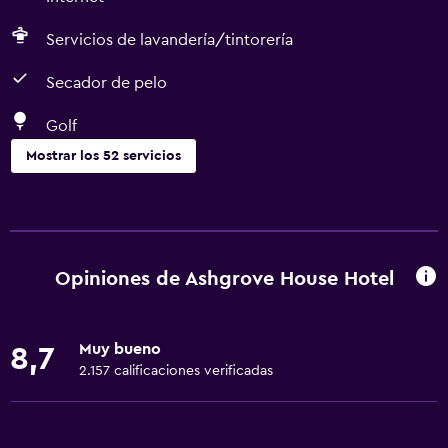
Servicios de lavandería/tintorería
Secador de pelo
Golf
Mostrar los 52 servicios
Servicios básicos
Wifi gratis
Internet
Opiniones de Ashgrove House Hotel
Ropa de cama
Toallas
Muy bueno
8,7
Extinguidor
2.157 calificaciones verificadas
Artículos de aseo gratis
Champú