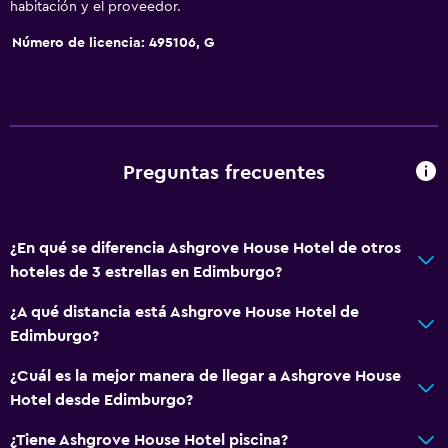
habitación y el proveedor.
General
Número de licencia: 495106, G
Habitaciones familiares
Vista al jardín
Sofá
Teléfono
Preguntas frecuentes
Alfombrado
Vista a la ciudad
¿En qué se diferencia Ashgrove House Hotel de otros
Espacio de almacenamiento
hoteles de 3 estrellas en Edimburgo?
Sistema de entretenimiento
¿A qué distancia está Ashgrove House Hotel de
Edimburgo?
Radio
TV de pantalla plana
¿Cuál es la mejor manera de llegar a Ashgrove House
Hotel desde Edimburgo?
Sala de estar/TV compartida
TV
¿Tiene Ashgrove House Hotel piscina?