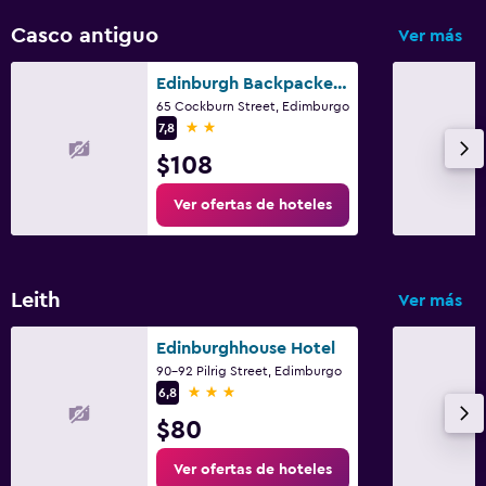
Casco antiguo
Ver más
Edinburgh Backpackers Hostel
65 Cockburn Street, Edimburgo
2 estrellas
7,8
$108
Ver ofertas de hoteles
Leith
Ver más
Edinburghhouse Hotel
90-92 Pilrig Street, Edimburgo
3 estrellas
6,8
$80
Ver ofertas de hoteles