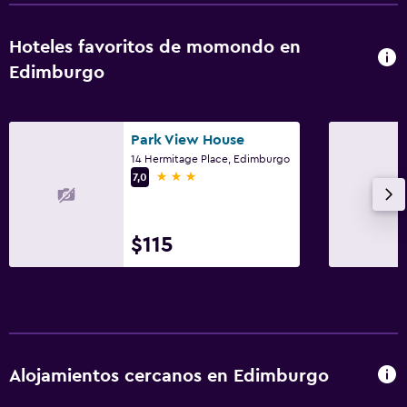
Comedor
Hoteles favoritos de momondo en
Tetera eléctrica
Edimburgo
Tetera/cafetera
Actividades
Park View House
14 Hermitage Place, Edimburgo
Senderismo
3 estrellas
7,0
Golf
$115
Servicios y facilidades
Servicio de despertador
Alojamientos cercanos en Edimburgo