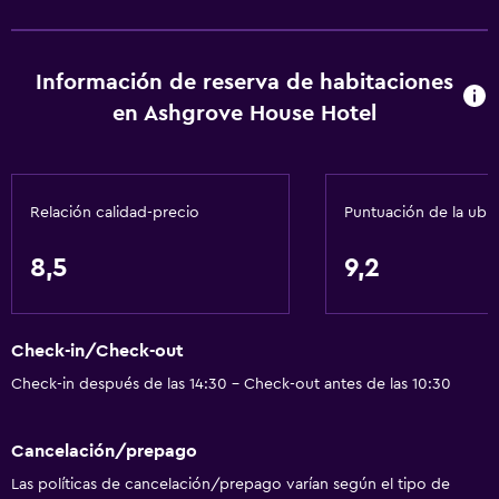
Alarma de humo
Calefacción
Información de reserva de habitaciones
Adaptador
en Ashgrove House Hotel
Gel de ducha
Papeleras
Relación calidad-precio
Puntuación de la ubi
Baño
Baño compartido
8,5
9,2
Baño compartido
Ducha
Check-in/Check-out
Secador de pelo
Check-in después de las 14:30 - Check-out antes de las 10:30
Aseo
Papel higiénico
Cancelación/prepago
Baño privado
Las políticas de cancelación/prepago varían según el tipo de