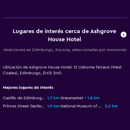
Perchero
Armario o clóset
Lugares de interés cerca de Ashgrove
Estacionamiento y transporte
House Hotel
Estacionamiento gratuito
Atracciones en Edimburgo, Escocia, seleccionadas por momondo
Estacionamiento privado
Ubicación de Ashgrove House Hotel: 12 Osborne Terrace (West
Lavandería
Coates), Edimburgo, EH12 5HG
Servicios de lavandería/tintorería
Secadora
Mejores lugares de interés
Castillo de Edimburgo
1,7 km
Grassmarket
1,8 km
Zona de trabajo
Princes Street Gardens
1,9 km
National Museum of Scotland
2,3 km
Fax/fotocopiadora
Escritorio