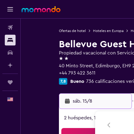
Vuelos
Ofertas de hotel
Hoteles en Europa
H
Alojamientos
Bellevue Guest 
Autos
Propiedad vacacional con Servici
2 estrellas
Planifica con IA
40 Minto Street, Edimburgo, EH9 
+44 793 422 3611
Bueno
736 calificaciones ver
7,8
Trips
Español
sáb. 15/8
-
2 huéspedes, 1 habitación