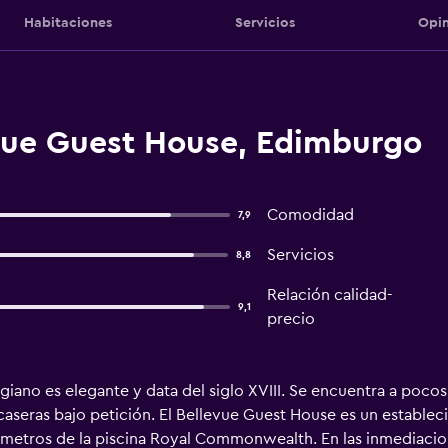
Habitaciones
Servicios
Opin
vue Guest House, Edimburgo
Comodidad
7,9
Servicios
8,8
Relación calidad-
9,1
precio
orgiano es elegante y data del siglo XVIII. Se encuentra a poc
seras bajo petición. El Bellevue Guest House es un estableci
 metros de la piscina Royal Commonwealth. En las inmediaci