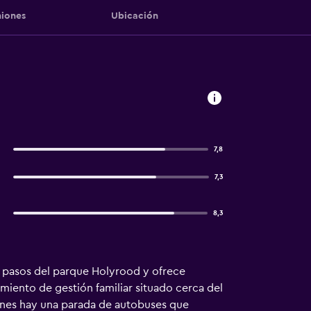
iones
Ubicación
7,8
7,3
8,3
os pasos del parque Holyrood y ofrece
miento de gestión familiar situado cerca del
ones hay una parada de autobuses que