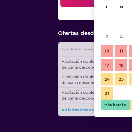
Bus
L
M
$100
Ofertas desde
/
Oferta m
3
4
Tipo de habitación
Proveedo
10
11
Habitación doble, tipo
17
18
de cama desconocido
Habitación doble, tipo
24
25
de cama desconocido
Habitación doble, tipo
31
de cama desconocido
Más barato
4 ofertas más de Bellevue Guest Ho