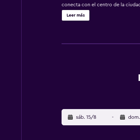
conecta con el centro de la ciudad
instalaciones modernas. Todas sus
Leer más
sáb. 15/8
-
dom.