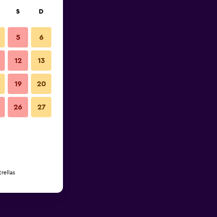
S
D
5
6
12
13
19
20
26
27
rellas