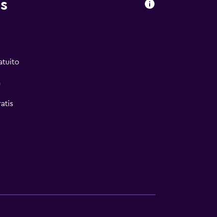
s
atuito
a
atis