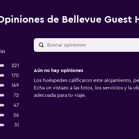
Opiniones de Bellevue Guest 
das
221
Aún no hay opiniones
170
Los huéspedes calificaron este alojamiento, p
169
Echa un vistazo a las fotos, los servicios y la u
72
adecuada para tu viaje.
47
26
31