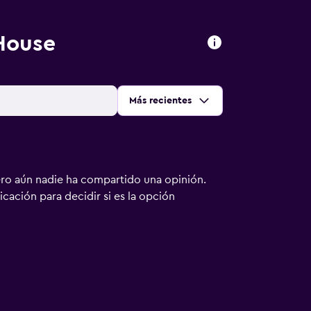
House
Ordenar por
:
Más recientes
ero aún nadie ha compartido una opinión.
bicación para decidir si es la opción