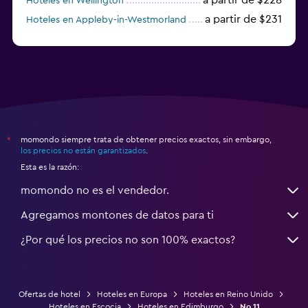
Hoteles en Wellington
a partir de $231
Hoteles en Appleby-in-Westmorland
a partir de $69
Hoteles en Mánchester
momondo siempre trata de obtener precios exactos, sin embargo,
*
los precios no están garantizados
.
Esta es la razón:
momondo no es el vendedor.
Agregamos montones de datos para ti
¿Por qué los precios no son 100% exactos?
Ofertas de hotel
Hoteles en Europa
Hoteles en Reino Unido
Hoteles en Escocia
Hoteles en Edimburgo
No 11