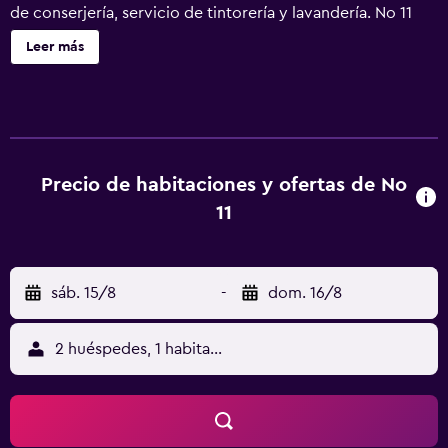
de conserjería, servicio de tintorería y lavandería. No 11
ofrece 10 alojamientos con cafetera y tetera y artículos de
Leer más
higiene personal de diseño. Cada alojamiento tiene un
mobiliario y decoración diferentes. Las camas están
vestidas con sábanas de algodón egipcio. Se ofrece una
televisión de pantalla plana de 70 cm con canales
digitales. Los baños están equipados con artículos de
higiene personal gratuitos y secador de pelo. Este hotel
Precio de habitaciones y ofertas de No
en Edimburgo ofrece acceso a Internet wifi gratis. Los
11
servicios para las personas de negocios incluyen
escritorio y teléfono; se ofrecen llamadas locales gratuitas
(pueden existir restricciones). Se ofrece servicio de
sáb. 15/8
-
dom. 16/8
limpieza todos los días. Se pueden practicar las
actividades de ocio y esparcimiento que se indican más
abajo en las instalaciones o cerca del alojamiento (es
2 huéspedes, 1 habitación
posible que se aplique un recargo).