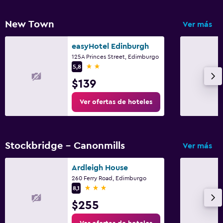
New Town
Ver más
easyHotel Edinburgh
125A Princes Street, Edimburgo
2 estrellas
5,8
$139
Ver ofertas de hoteles
Stockbridge - Canonmills
Ver más
Ardleigh House
260 Ferry Road, Edimburgo
3 estrellas
8,1
$255