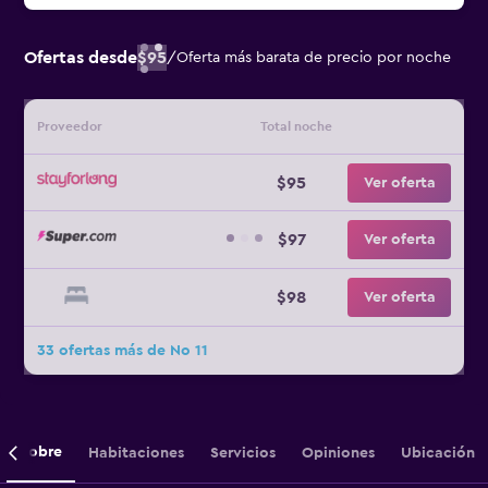
Ofertas desde
$95
/
Oferta más barata de precio por noche
Proveedor
Total noche
$95
Ver oferta
$97
Ver oferta
$98
Ver oferta
33 ofertas más de No 11
Sobre
Habitaciones
Servicios
Opiniones
Ubicación