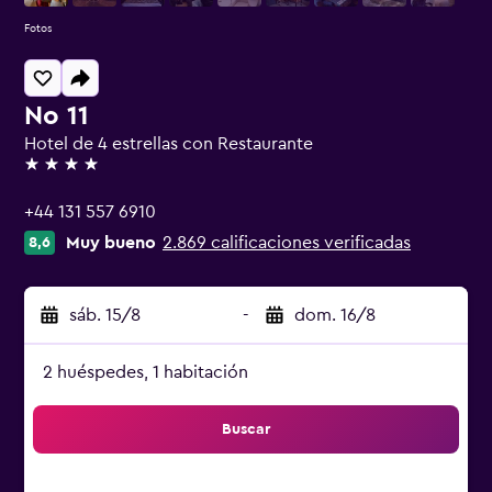
Fotos
No 11
Hotel de 4 estrellas con Restaurante
4 estrellas
+44 131 557 6910
Muy bueno
2.869 calificaciones verificadas
8,6
sáb. 15/8
-
dom. 16/8
2 huéspedes, 1 habitación
Buscar