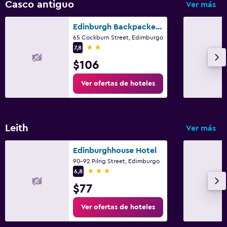
Casco antiguo
Ver más
Edinburgh Backpackers Hostel
65 Cockburn Street, Edimburgo
2 estrellas
7,8
$106
Ver ofertas de hoteles
Leith
Ver más
Edinburghhouse Hotel
90-92 Pilrig Street, Edimburgo
3 estrellas
6,8
$77
Ver ofertas de hoteles