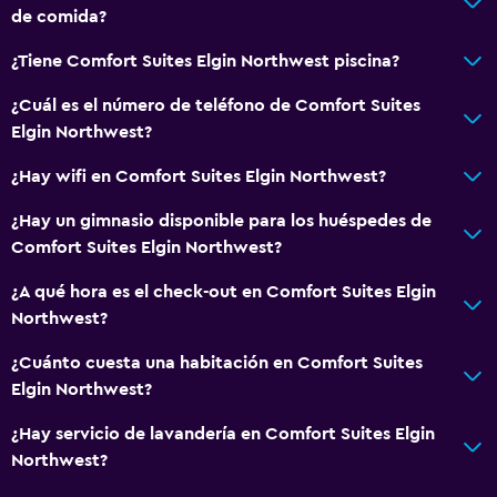
de comida?
Actividades
Tienda de regalos
¿Tiene Comfort Suites Elgin Northwest piscina?
Bicicletas
¿Cuál es el número de teléfono de Comfort Suites
Paseo en trineo
Elgin Northwest?
Snowboard
¿Hay wifi en Comfort Suites Elgin Northwest?
Paseo en moto de nieve
¿Hay un gimnasio disponible para los huéspedes de
Comfort Suites Elgin Northwest?
General
¿A qué hora es el check-out en Comfort Suites Elgin
Zona de estar
Northwest?
Posibilidad de habitaciones conectadas
¿Cuánto cuesta una habitación en Comfort Suites
Sofá
Elgin Northwest?
Teléfono
¿Hay servicio de lavandería en Comfort Suites Elgin
Espacio de almacenamiento
Northwest?