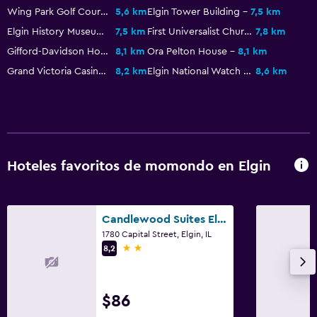
Wing Park Golf Course
5,6 km
Elgin Tower Building
7,5 km
Sistema de entretenimiento
Elgin History Museum
7,5 km
First Universalist Church
7,8 km
Gifford-Davidson House
8,1 km
Ora Pelton House
8,1 km
TV por cable o vía satélite
Grand Victoria Casino
8,2 km
Elgin National Watch Company Observatory
8,6 km
TV
Zona de trabajo
Fax/fotocopiadora
Escritorio
Hoteles favoritos de momondo en Elgin
Piscina
Candlewood Suites Elgin Nw-Chicago By IHG
Piscina climatizada
1780 Capital Street, Elgin, IL
Piscina (cubierta)
2 estrellas
8,2
Estacionamiento y transporte
$86
Estacionamiento gratuito