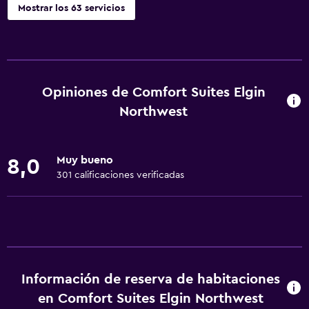
Mostrar los 63 servicios
Servicios y facilidades
Salas de conferencia
Centro de negocios
Opiniones de Comfort Suites Elgin
Servicio de conserjería
Northwest
Instalaciones para reuniones
Servicio de habitaciones
Muy bueno
8,0
Renta de equipo de esquí (en las instalaciones)
301 calificaciones verificadas
Check-out exprés
Check-in/check-out privado
Recepción 24 horas
Accesibilidad y adecuación
Información de reserva de habitaciones
en Comfort Suites Elgin Northwest
Mascotas permitidas bajo consulta (pueden aplicar cargos