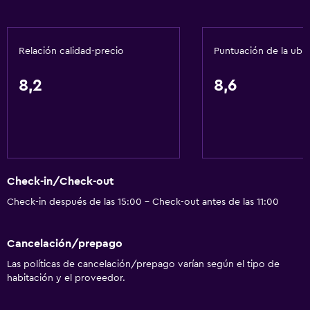
extra)
Accesibilidad
Ascensor
Relación calidad-precio
Puntuación de la ubi
Estacionamiento accesible
8,2
8,6
Para no fumadores
Lavabo bajo
Inodoro con barras de apoyo
Áreas designadas para fumadores
Check-in/Check-out
Comedor
Check-in después de las 15:00 - Check-out antes de las 11:00
Minibar
Cancelación/prepago
Microondas
Las políticas de cancelación/prepago varían según el tipo de
Tetera/cafetera
habitación y el proveedor.
Nevera