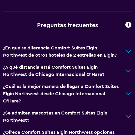
Cafetera
Máquina expendedora (bebidas)
Cafetería
Preguntas frecuentes
Máquina expendedora (botanas)
Servicios básicos
¿En qué se diferencia Comfort Suites Elgin
Northwest de otros hoteles de 2 estrellas en Elgin?
Wifi gratis
Wifi disponible en todas las instalaciones
¿A qué distancia está Comfort Suites Elgin
Northwest de Chicago Internacional O'Hare?
Internet
Extinguidor
¿Cuál es la mejor manera de llegar a Comfort Suites
Elgin Northwest desde Chicago Internacional
Artículos de aseo gratis
O'Hare?
Alarma de humo
¿Se admiten mascotas en Comfort Suites Elgin
Calefacción
Northwest?
Aire acondicionado
¿Ofrece Comfort Suites Elgin Northwest opciones