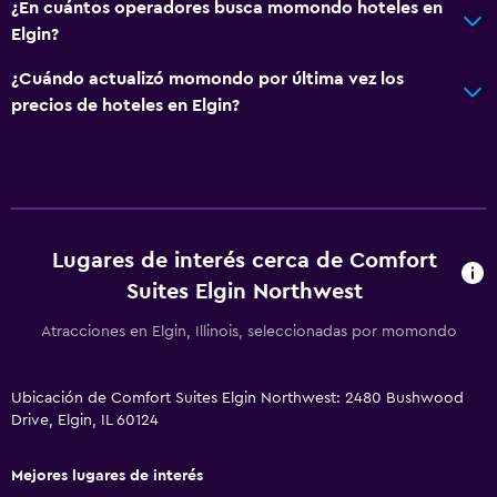
Baño
¿En cuántos operadores busca momondo hoteles en
Elgin?
Ducha
Inodoro con cisterna alta
¿Cuándo actualizó momondo por última vez los
precios de hoteles en Elgin?
Secador de pelo
Baño privado
Lavandería
Lavandería
Lugares de interés cerca de Comfort
Servicios de lavandería/tintorería
Suites Elgin Northwest
Plancha y tabla de planchar
Atracciones en Elgin, Illinois, seleccionadas por momondo
Salud y seguridad
Ubicación de Comfort Suites Elgin Northwest: 2480 Bushwood
Limpieza diaria
Drive, Elgin, IL 60124
Botiquín de primeros auxilios
Mejores lugares de interés
Caja fuerte