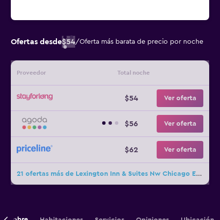
Ofertas desde
$54
/
Oferta más barata de precio por noche
Proveedor
Total noche
$54
Ver oferta
$56
Ver oferta
$62
Ver oferta
21 ofertas más de Lexington Inn & Suites Nw Chicago Elgin
Sobre
Habitaciones
Servicios
Opiniones
Ubicación