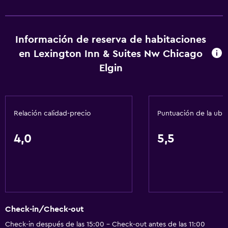
Secador de pelo
Lavandería
Información de reserva de habitaciones
en Lexington Inn & Suites Nw Chicago
Lavandería
Elgin
Zona de trabajo
Escritorio
Relación calidad-precio
Puntuación de la ubi
Comedor
4,0
5,5
Minibar
Salud y seguridad
Limpieza diaria
Check-in/Check-out
Check-in después de las 15:00 - Check-out antes de las 11:00