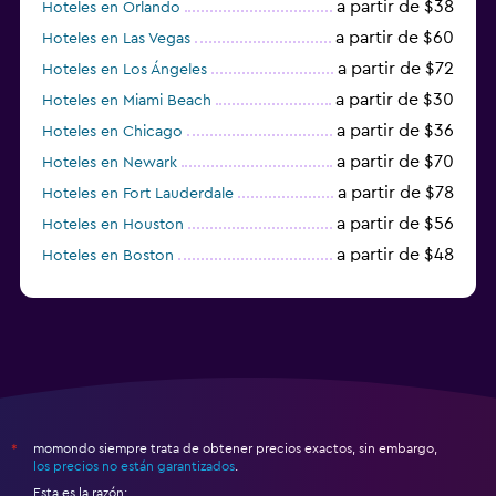
a partir de $38
Hoteles en Orlando
a partir de $60
Hoteles en Las Vegas
a partir de $72
Hoteles en Los Ángeles
a partir de $30
Hoteles en Miami Beach
a partir de $36
Hoteles en Chicago
a partir de $70
Hoteles en Newark
a partir de $78
Hoteles en Fort Lauderdale
a partir de $56
Hoteles en Houston
a partir de $48
Hoteles en Boston
a partir de $71
Hoteles en Tampa
momondo siempre trata de obtener precios exactos, sin embargo,
*
los precios no están garantizados
.
Esta es la razón: