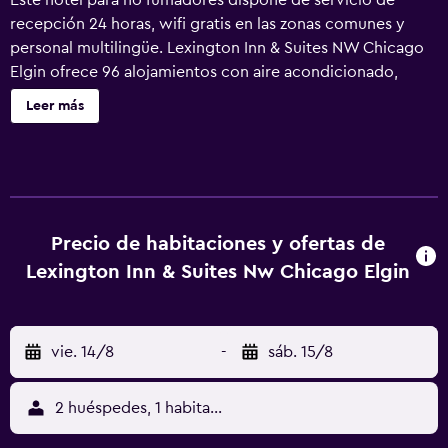
Este hotel para no fumadores dispone de servicio de
recepción 24 horas, wifi gratis en las zonas comunes y
personal multilingüe. Lexington Inn & Suites NW Chicago
Elgin ofrece 96 alojamientos con aire acondicionado,
secador de pelo y artículos de higiene personal gratuitos.
Leer más
Se ofrece una televisión LED de 43 pulgadas con canales
por cable. Los baños están equipados con ducha y bañera
combinadas. Este hotel en Elgin ofrece acceso a Internet
wifi gratis. Los servicios para las personas de negocios
incluyen escritorio y teléfono; se ofrecen llamadas locales
gratuitas (pueden existir restricciones). Se ofrece servicio
Precio de habitaciones y ofertas de
de limpieza todos los días.
Lexington Inn & Suites Nw Chicago Elgin
vie. 14/8
-
sáb. 15/8
2 huéspedes, 1 habitación