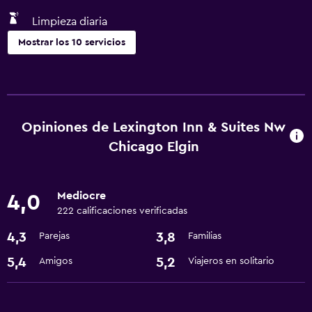
Limpieza diaria
Mostrar los 10 servicios
Servicios y facilidades
Instalaciones para reuniones
Recepción 24 horas
Opiniones de Lexington Inn & Suites Nw
Chicago Elgin
Servicios básicos
Aire acondicionado
Mediocre
4,0
Artículos de aseo gratis
222 calificaciones verificadas
4,3
3,8
Parejas
Familias
Piscina y spa
5,4
5,2
Amigos
Viajeros en solitario
Bañera de hidromasaje
Baño