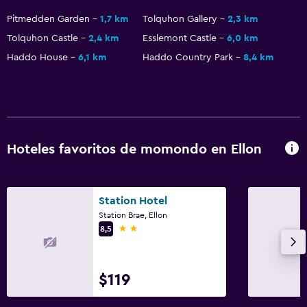
Pitmedden Garden
1,7 km
Tolquhon Gallery
2,3 km
Tolquhon Castle
2,4 km
Esslemont Castle
6,0 km
Haddo House
6,1 km
Haddo Country Park
8,4 km
Hoteles favoritos de momondo en Ellon
Station Hotel
Station Brae, Ellon
2 estrellas
8,5
$119