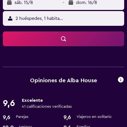
sáb. 15/8
-
dom. 16/8
2 huéspedes, 1 habitación
Opiniones de Alba House
Excelente
9,6
41 calificaciones verificadas
9,6
9,6
Parejas
Viajeros en solitario