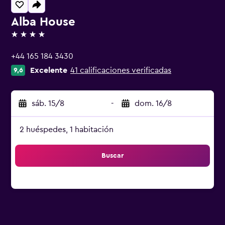
Alba House
4 estrellas
+44 165 184 3430
Excelente
41 calificaciones verificadas
9,6
sáb. 15/8
-
dom. 16/8
2 huéspedes, 1 habitación
Buscar