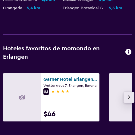
Orangerie
5,4 km
Erlangen Botanical Garden
5,5 km
Hoteles favoritos de momondo en
Erlangen
Garner Hotel Erlangen SüD By IHG
Wetterkreuz 7, Erlangen, Bavaria
4 estrellas
8,1
$46