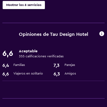
Mostrar los 6 servicios
Accesibilidad y adecuación
Áreas designadas para fumadores
Opiniones de Tau Design Hotel
Baño
Secador de pelo
Aceptable
6,6
355 calificaciones verificadas
Lavandería
6,4
7,3
Familias
Parejas
Lavandería
6,6
6,3
Viajeros en solitario
Amigos
Comedor
Nevera
General