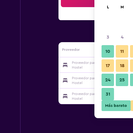
Bus
L
M
3
4
Proveedor
10
11
Proveedor para Eugene Lodge And In
17
18
Hostel
Proveedor para Eugene Lodge And In
24
25
Hostel
31
Proveedor para Eugene Lodge And In
Hostel
Más barato