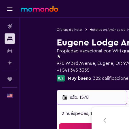
Vuelos
Ofertas de hotel
Hoteles en América del 
Alojamientos
Eugene Lodge An
Autos
Propiedad vacacional con Wifi gra
1 estrella
Planifica con IA
970 W 3rd Avenue, Eugene, OR 97
+1 541 343 3335
Muy bueno
322 calificacione
8,2
Trips
Español
sáb. 15/8
-
2 huéspedes, 1 habitación