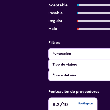
Aceptable
Pasable
Regular
Malo
Filtros
Puntuación
Tipo de viajero
Época del año
Puntuación de proveedores
8.2
8.2
/10
de