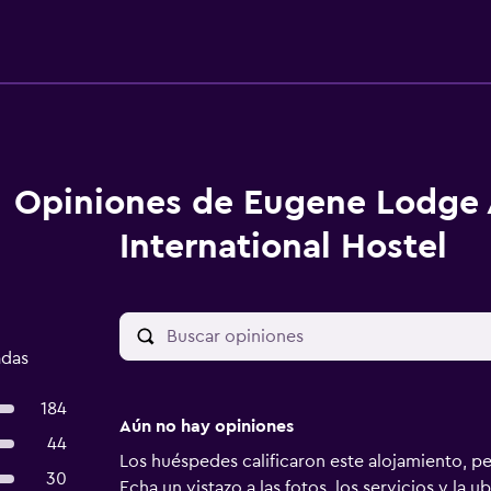
Opiniones de Eugene Lodge
International Hostel
adas
184
Aún no hay opiniones
44
Los huéspedes calificaron este alojamiento, p
30
Echa un vistazo a las fotos, los servicios y la u