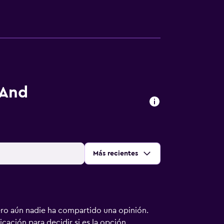
 And
Ordenar por
:
Más recientes
ero aún nadie ha compartido una opinión.
bicación para decidir si es la opción