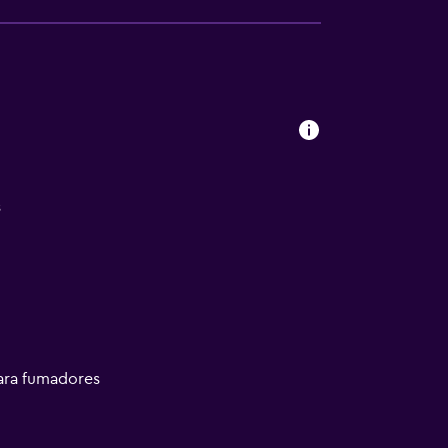
s
ara fumadores