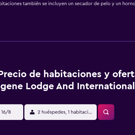
habitaciones también se incluyen un secador de pelo y un hor
es de salir a descubrir la zona. A aquellos huéspedes que desee
tel, les agradará saber que a escasa distancia encontrarán g
n de Amtrak de Eugene, que ofrece una buena comunicación c
Precio de habitaciones y ofer
gene Lodge And International
 16/8
2 huéspedes, 1 habitación