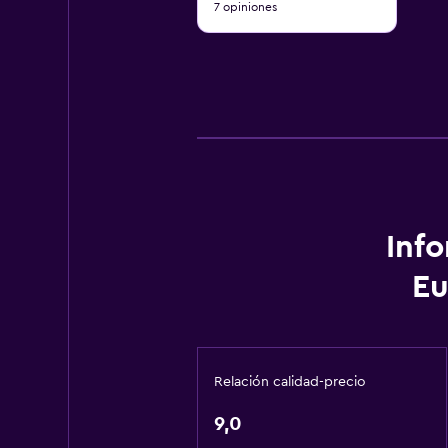
7 opiniones
10
Inf
Eu
Relación calidad-precio
9,0