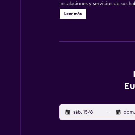
instalaciones y servicios de sus 
el día con un desayuno básico, ant
Leer más
Eugene Whiteaker International Hos
20 minutos andando de la Estació
alrededores.
Eu
sáb. 15/8
-
dom.