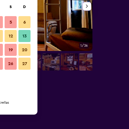
S
D
5
6
12
13
1/36
Baño
19
20
26
27
rellas