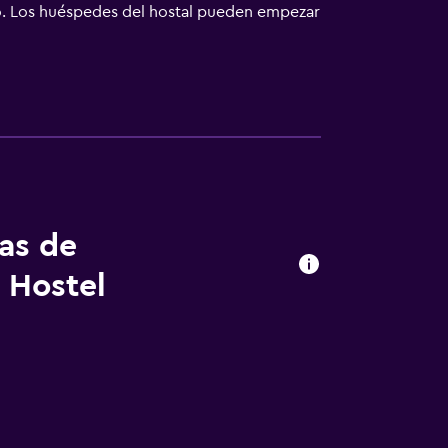
no. Los huéspedes del hostal pueden empezar
n salir a cenar fuera durante su estancia en
ran cantidad de restaurantes. Se encuentra a
on el resto de Eugene y la zona de
tas de
 Hostel