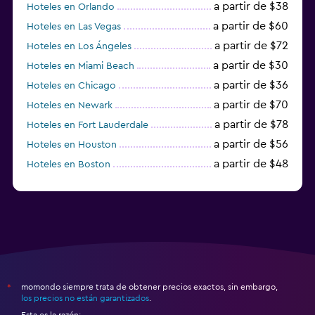
a partir de $38
Hoteles en Orlando
a partir de $60
Hoteles en Las Vegas
a partir de $72
Hoteles en Los Ángeles
a partir de $30
Hoteles en Miami Beach
a partir de $36
Hoteles en Chicago
a partir de $70
Hoteles en Newark
a partir de $78
Hoteles en Fort Lauderdale
a partir de $56
Hoteles en Houston
a partir de $48
Hoteles en Boston
a partir de $71
Hoteles en Tampa
momondo siempre trata de obtener precios exactos, sin embargo,
*
los precios no están garantizados
.
Esta es la razón: