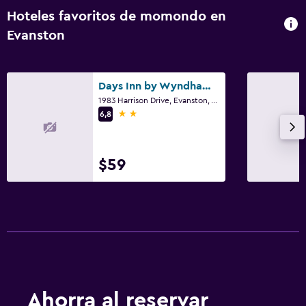
Hoteles favoritos de momondo en
Evanston
Days Inn by Wyndham Evanston WY
1983 Harrison Drive, Evanston, WY
2 estrellas
6,8
$59
Ahorra al reservar