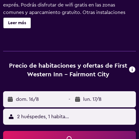
exprés. Podrás disfrutar de wifi gratis en las zonas
comunes y aparcamiento gratuito. Otras instalaciones
incluyen aparcamiento para caravanas, autobuses o
Leer más
camiones y una máquina expendedora. First Western Inn
ofrece 30 alojamientos con aire acondicionado, secador
de pelo y ventilador de techo. Se ofrece una televisión
LCD con canales por satélite de suscripción. Los
huéspedes pueden utilizar los siguientes servicios
disponibles en las habitaciones: frigorífico y microondas.
Precio de habitaciones y ofertas de First
Los baños están equipados con ducha y bañera
Western Inn - Fairmont City
combinadas. Los huéspedes pueden navegar por la web
gracias a nuestro acceso a Internet wifi gratis. Los
servicios para las personas de negocios incluyen
dom. 16/8
-
lun. 17/8
escritorio y teléfono; las llamadas locales y de larga
distancia son gratuitas (pueden existir restricciones). Se
ofrece servicio de limpieza todos los días y es posible
2 huéspedes, 1 habitación
solicitar secador de pelo. Los servicios de ocio y
esparcimiento en este motel incluyen una bañera de