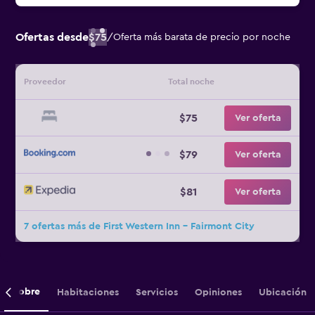
Ofertas desde
$75
/
Oferta más barata de precio por noche
Proveedor
Total noche
$75
Ver oferta
$79
Ver oferta
$81
Ver oferta
7 ofertas más de First Western Inn - Fairmont City
Sobre
Habitaciones
Servicios
Opiniones
Ubicación