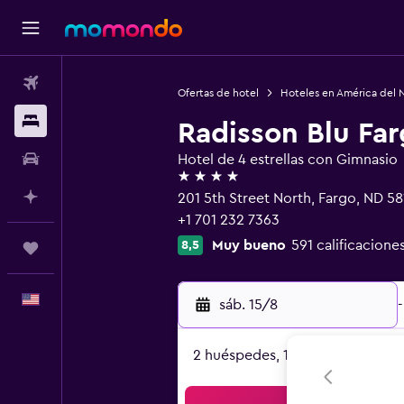
Vuelos
Ofertas de hotel
Hoteles en América del 
Alojamientos
Radisson Blu Fa
Autos
Hotel de 4 estrellas con Gimnasio
4 estrellas
Planifica con IA
201 5th Street North, Fargo, ND 5
+1 701 232 7363
Muy bueno
591 calificacione
8,5
Trips
Español
sáb. 15/8
-
2 huéspedes, 1 habitación