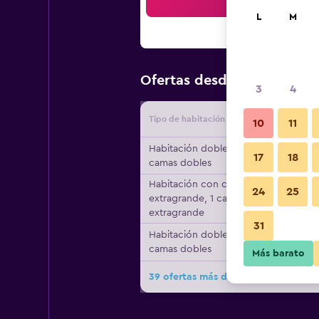
Bus
L
M
$96
Ofertas desde
/
Oferta má
3
4
Tipo de habitación
Proveedo
10
11
Habitación doble, 2
17
18
camas dobles
Habitación con cama
24
25
extragrande, 1 cama
extragrande
31
Habitación doble, 2
camas dobles
Más barato
39 ofertas más de Radisson Blu Far