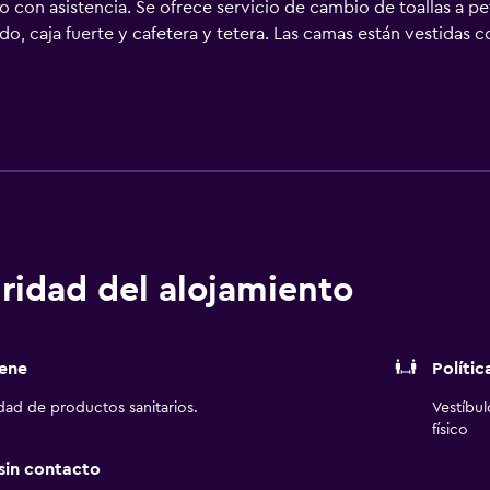
o con asistencia. Se ofrece servicio de cambio de toallas a pe
o, caja fuerte y cafetera y tetera. Las camas están vestidas c
e 43 pulgadas con canales por cable. Los baños están equipad
hotel en Fargo ofrece acceso a Internet wifi gratis. Entre l
se incluyen escritorio, periódicos gratuitos entre semana y t
tinas opacas. Es posible solicitar microondas, frigorífico y c
 de limpieza todos los días. Los servicios de ocio y esparcim
ridad del alojamiento
ene
Polític
idad de productos sanitarios.
Vestíbu
físico
 sin contacto