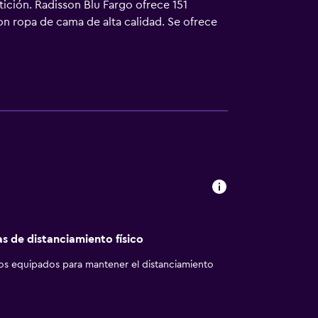
tición. Radisson Blu Fargo ofrece 151
on ropa de cama de alta calidad. Se ofrece
os con ducha, artículos de higiene personal
as comodidades especialmente pensadas para
eléfono. Las habitaciones también incluyen
ambio de toallas. Se ofrece servicio
iento en este hotel incluyen gimnasio
as de distanciamiento físico
los equipados para mantener el distanciamiento