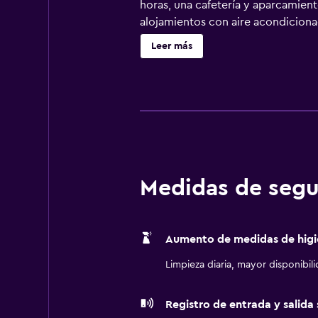
horas, una cafetería y aparcamient
alojamientos con aire acondicionad
una televisión de pantalla plana d
Leer más
gratuitos y secador de pelo. Este 
las personas en viaje de negocios 
tabla de planchar con plancha y cor
nocturno de descubierta y servicio
abierto las 24 horas.
Medidas de segu
Aumento de medidas de higi
Limpieza diaria, mayor disponibil
Registro de entrada y salida