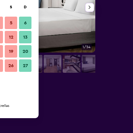
S
D
5
6
12
13
1/54
Sala de conferencia
19
20
26
27
rellas