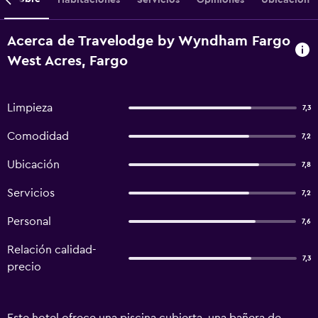
Acerca de Travelodge by Wyndham Fargo
West Acres, Fargo
Limpieza
7,3
Comodidad
7,2
Ubicación
7,8
Servicios
7,2
Personal
7,6
Relación calidad-
7,3
precio