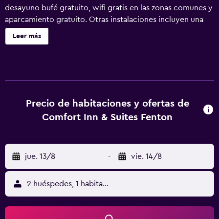
desayuno bufé gratuito, wifi gratis en las zonas comunes y
aparcamiento gratuito. Otras instalaciones incluyen una
bañera de hidromasaje, café o té en las zonas comunes y
Leer más
un centro de negocios. Comfort Inn & Suites Fenton
ofrece 69 alojamientos con periódicos gratuitos y
cafetera y tetera. Los huéspedes pueden utilizar los
siguientes servicios disponibles en las habitaciones:
frigorífico y microondas. Los baños están equipados con
bañera o ducha y secador de pelo. Se ofrece una
Precio de habitaciones y ofertas de
televisión de pantalla plana de 49 pulgadas con canales
Comfort Inn & Suites Fenton
digitales. Los servicios para las personas de negocios
incluyen escritorio y teléfono; se ofrecen llamadas locales
gratuitas (pueden existir restricciones). Las habitaciones
jue. 13/8
-
vie. 14/8
también incluyen tabla de planchar con plancha y cortinas
opacas. Se ofrece servicio de limpieza todos los días. En el
alojamiento hay piscina cubierta y bañera de hidromasaje.
2 huéspedes, 1 habitación
Otros servicios de ocio y esparcimiento incluyen
gimnasio.