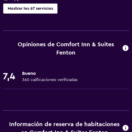
Mostrar los 67 servicios
Servicios básicos
Wifi gratis
Wifi disponible en todas las instalaciones
Opiniones de Comfort Inn & Suites
Internet
Fenton
Toallas
Extinguidor
Bueno
7,4
Artículos de aseo gratis
360 calificaciones verificadas
Champú
Alarma de humo
Calefacción
Adaptador
Información de reserva de habitaciones
Aire acondicionado