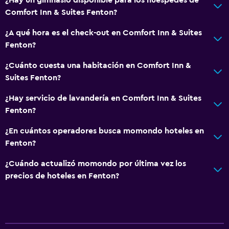
Caja fuerte
Comfort Inn & Suites Fenton?
¿A qué hora es el check-out en Comfort Inn & Suites
Servicios y facilidades
Fenton?
Salas de conferencia
¿Cuánto cuesta una habitación en Comfort Inn &
Centro de negocios
Suites Fenton?
Servicio de despertador
¿Hay servicio de lavandería en Comfort Inn & Suites
Instalaciones para reuniones
Fenton?
Recepción 24 horas
¿En cuántos operadores busca momondo hoteles en
Fenton?
Piscina y spa
¿Cuándo actualizó momondo por última vez los
Piscina climatizada
precios de hoteles en Fenton?
Spa
Bañera de hidromasaje
Piscina (cubierta)