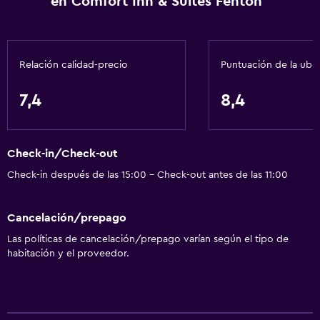
en Comfort Inn & Suites Fenton
Toallas/ropa de cama (cargo adicional)
Papeleras
Acondicionador
Relación calidad-precio
Puntuación de la ubi
Baño
7,4
8,4
Ducha
Gorro de baño
Check-in/Check-out
Baño pequeño adicional
Check-in después de las 15:00 - Check-out antes de las 11:00
Tina de baño
Secador de pelo
Cancelación/prepago
Aseo
Las políticas de cancelación/prepago varían según el tipo de
Papel higiénico
habitación y el proveedor.
Baño privado
Comedor