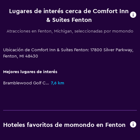
Sistema de entretenimiento
Lugares de interés cerca de Comfort Inn
Radio
& Suites Fenton
TV de pantalla plana
Atracciones en Fenton, Michigan, seleccionadas por momondo
TV por cable o vía satélite
TV
Ubicación de Comfort Inn & Suites Fenton: 17800 Silver Parkway,
Fenton, MI 48430
Accesibilidad y adecuación
Mejores lugares de interés
Mascotas permitidas bajo consulta (pueden aplicar cargos
Bramblewood Golf Course
7,6 km
extra)
Ascensor
Estacionamiento accesible
Para no fumadores
Hoteles favoritos de momondo en Fenton
General