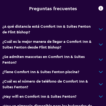
Minibar
Preguntas frecuentes
Microondas
Tetera/cafetera
¿A qué distancia está Comfort Inn & Suites Fenton
Nevera
de Flint Bishop?
La comida se puede entregar en el alojamiento
¿Cuál es la mejor manera de llegar a Comfort Inn &
Cafetera
Suites Fenton desde Flint Bishop?
Máquina expendedora (bebidas)
¿Se admiten mascotas en Comfort Inn & Suites
Máquina expendedora (botanas)
Fenton?
¿Tiene Comfort Inn & Suites Fenton piscina?
Salud y seguridad
Limpieza diaria
¿Cuál es el número de teléfono de Comfort Inn &
Suites Fenton?
Botiquín de primeros auxilios
Cámaras CCTV en zonas comunes
¿Hay wifi en Comfort Inn & Suites Fenton?
Cámaras CCTV en el exterior
¿Hay un gimnasio disponible para los huéspedes de