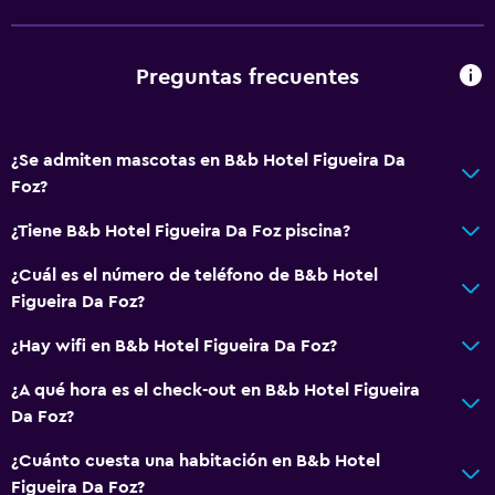
Servicios y facilidades
Servicio de despertador
Preguntas frecuentes
Caja fuerte
Instalaciones para reuniones
Mostrador de información turística
¿Se admiten mascotas en B&b Hotel Figueira Da
Foz?
Acceso con llave
Botella de agua
¿Tiene B&b Hotel Figueira Da Foz piscina?
Recepción 24 horas
¿Cuál es el número de teléfono de B&b Hotel
Figueira Da Foz?
Salud y seguridad
¿Hay wifi en B&b Hotel Figueira Da Foz?
Limpieza diaria
¿A qué hora es el check-out en B&b Hotel Figueira
Botiquín de primeros auxilios
Da Foz?
Cámaras CCTV en zonas comunes
¿Cuánto cuesta una habitación en B&b Hotel
Cámaras CCTV en el exterior
Figueira Da Foz?