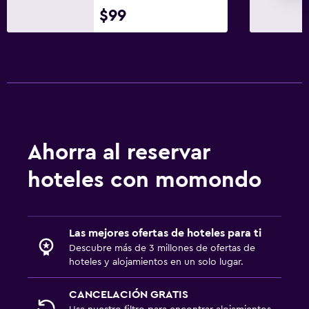
$99
Zona de trabajo
Fax/fotocopiadora
Escritorio
Ideal para familias
Cuna/cama nido disponibles
Periquera
Ahorra al reservar
hoteles con momondo
Lavandería
Lavandería
Las mejores ofertas de hoteles para ti
Actividades
Descubre más de 3 millones de ofertas de
Casino
hoteles y alojamientos en un solo lugar.
CANCELACIÓN GRATIS