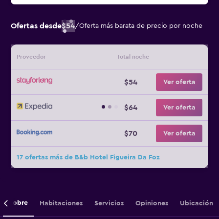
Ofertas desde
$54
/
Oferta más barata de precio por noche
Proveedor
Total noche
$54
Ver oferta
$64
Ver oferta
$70
Ver oferta
17 ofertas más de B&b Hotel Figueira Da Foz
Sobre
Habitaciones
Servicios
Opiniones
Ubicación