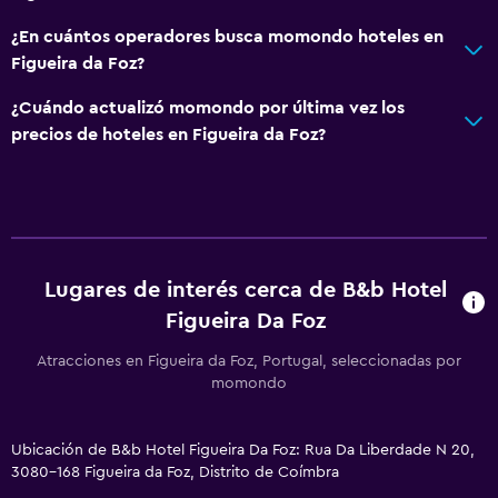
Seguridad las 24 horas
¿En cuántos operadores busca momondo hoteles en
Caja fuerte
Figueira da Foz?
Baño
¿Cuándo actualizó momondo por última vez los
precios de hoteles en Figueira da Foz?
Tina de baño
Secador de pelo
Aseo
Papel higiénico
Baño privado
Lugares de interés cerca de B&b Hotel
Figueira Da Foz
General
Atracciones en Figueira da Foz, Portugal, seleccionadas por
Habitaciones familiares
momondo
Teléfono
Alfombrado
Ubicación de B&b Hotel Figueira Da Foz: Rua Da Liberdade N 20,
3080-168 Figueira da Foz, Distrito de Coímbra
Espacio de almacenamiento