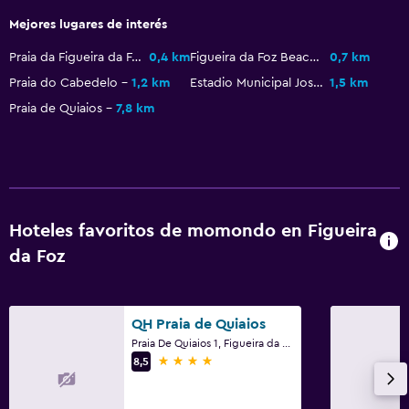
Mejores lugares de interés
Habitación
Praia da Figueira da Foz
0,4 km
Figueira da Foz Beach
0,7 km
Enchufe cerca de la cama
Praia do Cabedelo
1,2 km
Estadio Municipal Jose Bento Pessoa
1,5 km
Perchero
Praia de Quiaios
7,8 km
Armario o clóset
Comedor
Tetera eléctrica
Hoteles favoritos de momondo en Figueira
Bar/lounge
da Foz
Cafetera
Sistema de entretenimiento
QH Praia de Quiaios
Praia De Quiaios 1, Figueira da Foz, Distrito de Coímbra
TV de pantalla plana
4 estrellas
8,5
TV