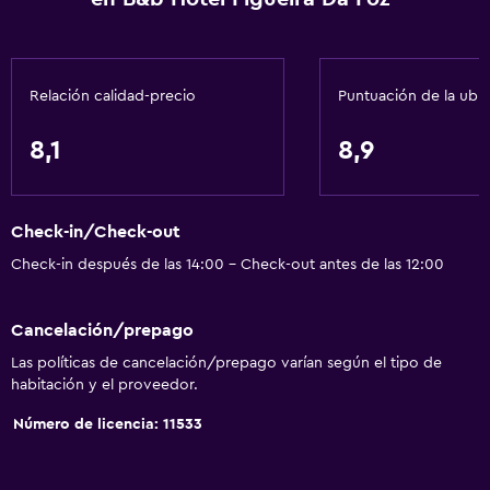
Gel de ducha
Aire acondicionado
Papeleras
Relación calidad-precio
Puntuación de la ubi
Accesibilidad y adecuación
8,1
8,9
Mascotas permitidas bajo consulta (pueden aplicar cargos
extra)
Accesibilidad
Check-in/Check-out
Ducha adaptada para silla de ruedas
Check-in después de las 14:00 - Check-out antes de las 12:00
Ascensor
Cancelación/prepago
Silla para ducha
Las políticas de cancelación/prepago varían según el tipo de
Ascensor disponible
habitación y el proveedor.
Para no fumadores
Número de licencia: 11533
Inodoro con barras de apoyo