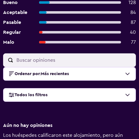
Bueno
128
Aceptable
84
Pasable
87
Regular
40
Malo
77
Ordenar por
:
Más recientes
Todos los filtros
Aún no hay opiniones
Los huéspedes calificaron este alojamiento, pero aún