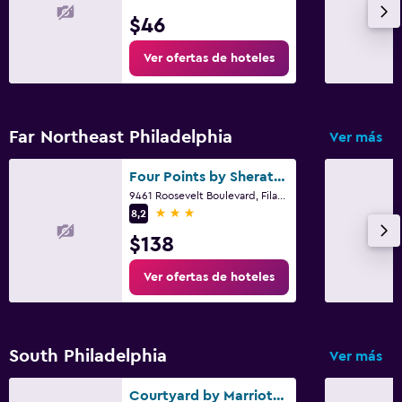
$46
Ver ofertas de hoteles
Far Northeast Philadelphia
Ver más
Four Points by Sheraton Philadelphia Northeast
9461 Roosevelt Boulevard, Filadelfia, PA
3 estrellas
8,2
$138
Ver ofertas de hoteles
South Philadelphia
Ver más
Courtyard by Marriott Philadelphia South at The Navy Yard