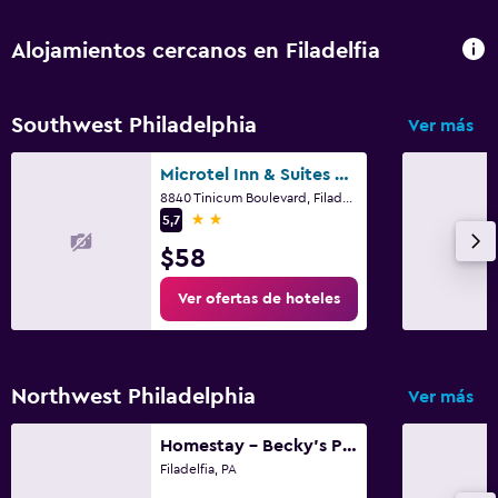
Alojamientos cercanos en Filadelfia
Southwest Philadelphia
Ver más
Microtel Inn & Suites by Wyndham Philadelphia Airport
8840 Tinicum Boulevard, Filadelfia, PA
2 estrellas
5,7
$58
Ver ofertas de hoteles
Northwest Philadelphia
Ver más
Homestay - Becky's Place
Filadelfia, PA