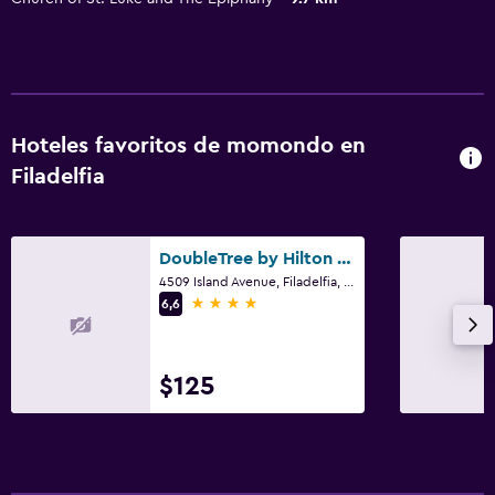
Hoteles favoritos de momondo en
Filadelfia
DoubleTree by Hilton Philadelphia Airport
4509 Island Avenue, Filadelfia, PA
4 estrellas
6,6
$125