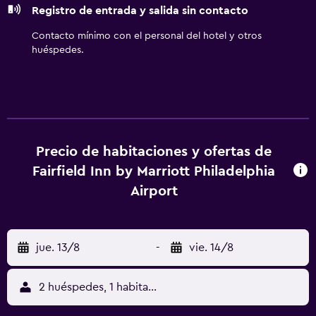
Registro de entrada y salida sin contacto
servicio de limpieza todos los días. Los servicios de ocio y
esparcimiento en este hotel incluyen gimnasio.
Contacto mínimo con el personal del hotel y otros
huéspedes.
Precio de habitaciones y ofertas de
Fairfield Inn by Marriott Philadelphia
Airport
jue. 13/8
-
vie. 14/8
2 huéspedes, 1 habitación