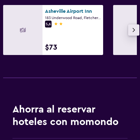
Asheville Airport Inn
183 Underwood Road, Fletcher, NC
2 estrellas
5,6
$73
Ahorra al reservar
hoteles con momondo