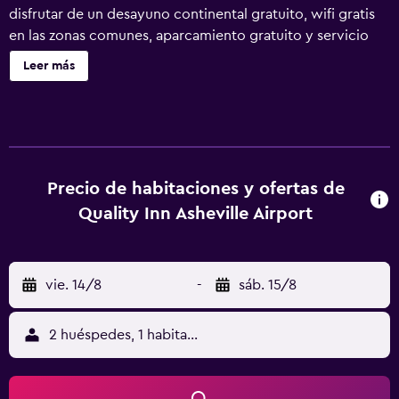
disfrutar de un desayuno continental gratuito, wifi gratis
en las zonas comunes, aparcamiento gratuito y servicio
gratuito de transporte al aeropuerto. Otras instalaciones
Leer más
incluyen una máquina expendedora. Quality Inn Asheville
Airport ofrece 60 alojamientos con aire acondicionado,
con acceso por pasillos exteriores y cafetera y tetera y
secador de pelo. Cada alojamiento tiene un mobiliario y
decoración diferentes. Se ofrece una televisión LED de 32
pulgadas con canales por cable. Los baños están
Precio de habitaciones y ofertas de
equipados con bañera o ducha y bidé. Este hotel en
Quality Inn Asheville Airport
Fletcher ofrece acceso a Internet gratis por cable y wifi.
La velocidad del wifi es de 50 Mbps o más. Entre las
comodidades especialmente pensadas para las personas
vie. 14/8
-
sáb. 15/8
en viaje de negocios se incluyen escritorio, sillas de
oficina y teléfono. Se ofrece servicio de limpieza todos los
días.
2 huéspedes, 1 habitación