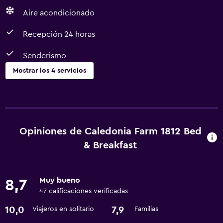
Aire acondicionado
Recepción 24 horas
Senderismo
Mostrar los 4 servicios
Servicios básicos
Wifi gratis
Aire acondicionado
Opiniones de Caledonia Farm 1812 Bed
& Breakfast
Actividades
Senderismo
Muy bueno
8,7
47 calificaciones verificadas
Servicios y facilidades
10,0
7,9
Viajeros en solitario
Familias
Recepción 24 horas