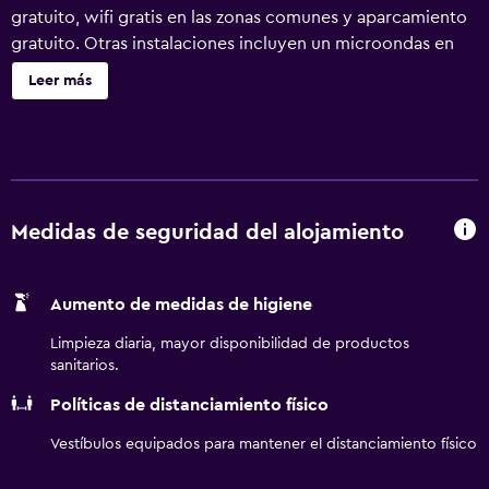
gratuito, wifi gratis en las zonas comunes y aparcamiento
gratuito. Otras instalaciones incluyen un microondas en
una zona común, lavandería y servicio de recepción 24
Leer más
horas. Se ofrece un servicio de limpieza a petición. TRU by
Hilton Fort Walton Beach, FL ofrece 82 alojamientos con
aire acondicionado, secador de pelo y artículos de
higiene personal gratuitos. Se ofrece televisión por cable.
Este hotel en Fort Walton Beach ofrece acceso a Internet
wifi gratis. Los servicios para las personas de negocios
Medidas de seguridad del alojamiento
incluyen teléfono con llamadas locales gratuitas (pueden
existir restricciones). Se ofrece servicio de limpieza a
Aumento de medidas de higiene
petición. Los servicios de ocio y esparcimiento en este
hotel incluyen una piscina al aire libre y gimnasio.
Limpieza diaria, mayor disponibilidad de productos
sanitarios.
Políticas de distanciamiento físico
Vestíbulos equipados para mantener el distanciamiento físico