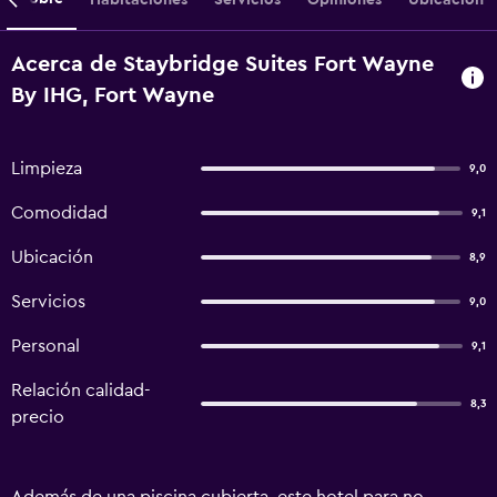
Acerca de Staybridge Suites Fort Wayne
By IHG, Fort Wayne
Limpieza
9,0
Comodidad
9,1
Ubicación
8,9
Servicios
9,0
Personal
9,1
Relación calidad-
8,3
precio