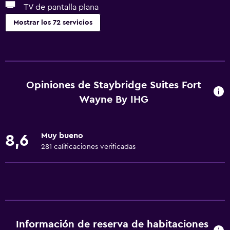
TV de pantalla plana
Mostrar los 72 servicios
Servicios básicos
Wifi gratis
Wifi disponible en todas las instalaciones
Opiniones de Staybridge Suites Fort
Internet
Wayne By IHG
Ropa de cama
Toallas
Muy bueno
8,6
Extinguidor
281 calificaciones verificadas
Artículos de aseo gratis
Champú
Alarma de humo
Calefacción
Información de reserva de habitaciones
Gel de ducha