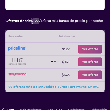
Ofertas desde
$127
/
Oferta más barata de precio por noche
Proveedor
Total noche
$127
Ver oferta
$131
Ver oferta
$143
Ver oferta
22 ofertas más de Staybridge Suites Fort Wayne By IHG
Sobre
Habitaciones
Servicios
Opiniones
Ubicación