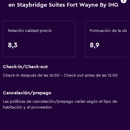
en Staybridge Suites Fort Wayne By IHG
Aire acondicionado
Acondicionador
Relación calidad-precio
Puntuación de la ubi
Cocina
Lavavajillas
8,3
8,9
Microondas
Utensilios de cocina
Check-in/Check-out
Cocina
Check-in después de las 16:00 - Check-out antes de las 12:00
Tetera/cafetera
Tostadora
Cancelación/prepago
Nevera
Las políticas de cancelación/prepago varían según el tipo de
Cafetera
habitación y el proveedor.
Comedor
Cocineta