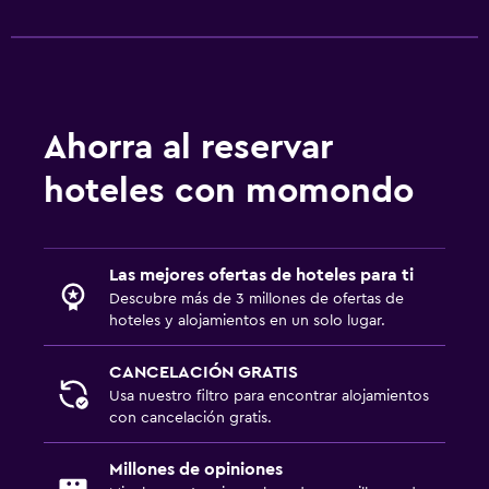
Sofá cama
Estacionamiento y transporte
Estacionamiento gratuito
Estacionamiento privado
Ahorra al reservar
hoteles con momondo
Aire libre
Parrilla
Área de picnic
Las mejores ofertas de hoteles para ti
Descubre más de 3 millones de ofertas de
hoteles y alojamientos en un solo lugar.
Zona de trabajo
Fax/fotocopiadora
CANCELACIÓN GRATIS
Escritorio
Usa nuestro filtro para encontrar alojamientos
con cancelación gratis.
Actividades
Millones de opiniones