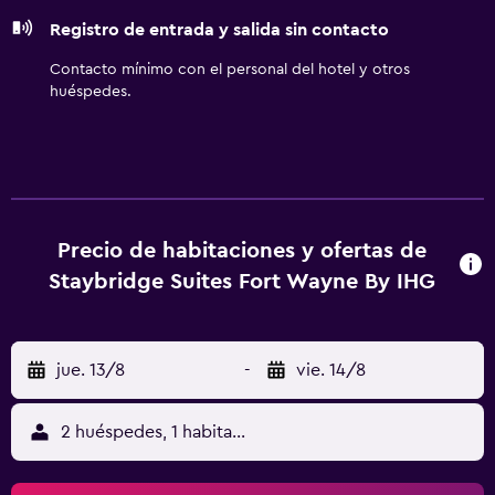
tabla de planchar con plancha y cortinas opacas. Se
Registro de entrada y salida sin contacto
ofrece servicio de limpieza todos los días. Los servicios de
ocio y esparcimiento en este hotel incluyen una piscina
Contacto mínimo con el personal del hotel y otros
cubierta y gimnasio. No se permite la entrada a la piscina y
huéspedes.
al gimnasio de niños menores de 16 años sin la supervisión
de un adulto.
Precio de habitaciones y ofertas de
Staybridge Suites Fort Wayne By IHG
jue. 13/8
-
vie. 14/8
2 huéspedes, 1 habitación