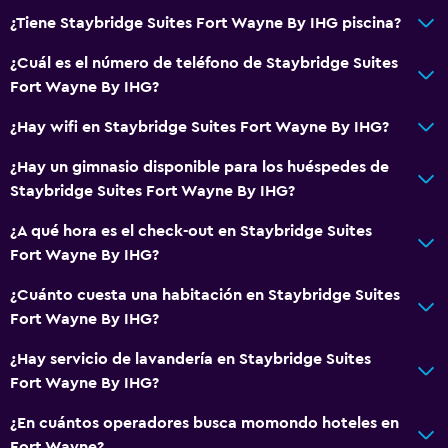
¿Tiene Staybridge Suites Fort Wayne By IHG piscina?
Estacionamiento accesible
Para no fumadores
¿Cuál es el número de teléfono de Staybridge Suites
Fort Wayne By IHG?
Áreas designadas para fumadores
¿Hay wifi en Staybridge Suites Fort Wayne By IHG?
General
¿Hay un gimnasio disponible para los huéspedes de
Zona de estar
Staybridge Suites Fort Wayne By IHG?
Posibilidad de habitaciones conectadas
¿A qué hora es el check-out en Staybridge Suites
Sofá
Fort Wayne By IHG?
Teléfono
¿Cuánto cuesta una habitación en Staybridge Suites
Alfombrado
Fort Wayne By IHG?
¿Hay servicio de lavandería en Staybridge Suites
Salud y seguridad
Fort Wayne By IHG?
Limpieza diaria
¿En cuántos operadores busca momondo hoteles en
Botiquín de primeros auxilios
Fort Wayne?