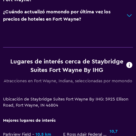
Detector de monóxido de carbono
¿Cuándo actualizó momondo por última vez los
Seguridad las 24 horas
precios de hoteles en Fort Wayne?
Caja fuerte
Baño
Baño pequeño adicional
Secador de pelo
Lugares de interés cerca de Staybridge
Aseo
Suites Fort Wayne By IHG
Baño privado
Atracciones en Fort Wayne, Indiana, seleccionadas por momondo
Comedor
Ubicación de Staybridge Suites Fort Wayne By IHG: 5925 Ellison
Menús para dietas especiales (bajo petición)
Road, Fort Wayne, IN 46804
Máquina expendedora (bebidas)
Mejores lugares de interés
Máquina expendedora (botanas)
10,7
Mesa de comedor
Parkview Field
10,5 km
E Ross Adair Federal Building and United States Courthouse