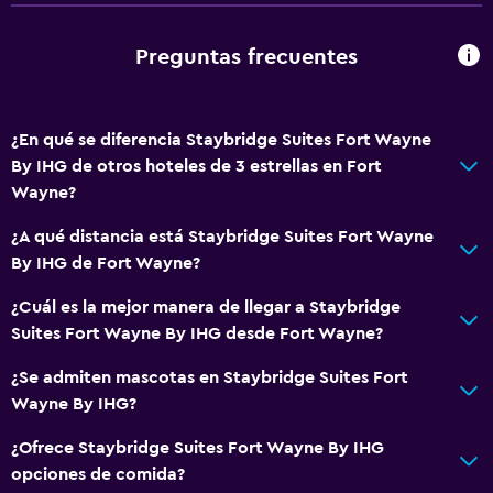
Servicios y facilidades
Preguntas frecuentes
Centro de negocios
Servicio de despertador
¿En qué se diferencia Staybridge Suites Fort Wayne
Instalaciones para reuniones
By IHG de otros hoteles de 3 estrellas en Fort
Servicio de habitaciones
Wayne?
Acceso con tarjeta
¿A qué distancia está Staybridge Suites Fort Wayne
Check-out exprés
By IHG de Fort Wayne?
Recepción 24 horas
¿Cuál es la mejor manera de llegar a Staybridge
Suites Fort Wayne By IHG desde Fort Wayne?
Accesibilidad y adecuación
¿Se admiten mascotas en Staybridge Suites Fort
Mascotas permitidas bajo consulta (pueden aplicar cargos
Wayne By IHG?
extra)
¿Ofrece Staybridge Suites Fort Wayne By IHG
Accesibilidad
opciones de comida?
Ascensor