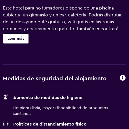
Este hotel para no fumadores dispone de una piscina
cubierta, un gimnasio y un bar-cafetería. Podrás disfrutar
de un desayuno bufé gratuito, wifi gratis en las zonas
comunes y aparcamiento gratuito. También encontrarás
café o té en las zonas comunes, un centro de negocios y
Leer más
una zona para conferencias. Comfort Suites
Fredericksburg North ofrece 77 alojamientos con cafetera
y tetera y secador de pelo. Se ofrece una televisión de
pantalla plana con canales por cable de suscripción. Se
ofrece frigorífico y microondas. Los baños están
equipados con bañera o ducha y artículos de higiene
Medidas de seguridad del alojamiento
personal gratuitos. Este hotel en Fredericksburg ofrece
acceso a Internet por cable y wifi gratis. Los servicios para
Aumento de medidas de higiene
las personas de negocios incluyen escritorio y teléfono; se
ofrecen llamadas locales gratuitas (pueden existir
Limpieza diaria, mayor disponibilidad de productos
restricciones). Se ofrece servicio de limpieza todos los
sanitarios.
días. Los servicios de ocio y esparcimiento en este hotel
Políticas de distanciamiento físico
incluyen una piscina cubierta y gimnasio.