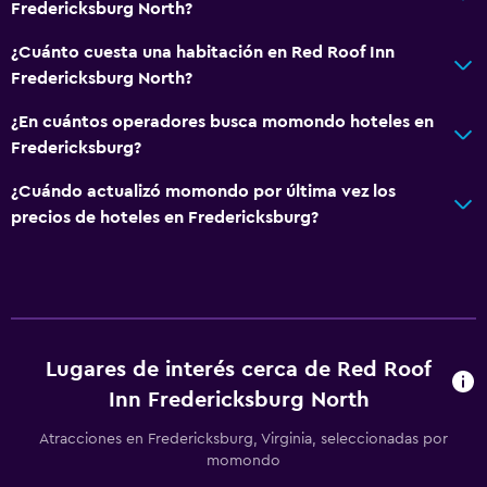
Fredericksburg North?
Habitaciones familiares
¿Cuánto cuesta una habitación en Red Roof Inn
Teléfono
Fredericksburg North?
Alfombrado
¿En cuántos operadores busca momondo hoteles en
Posibilidad de habitaciones conectadas
Fredericksburg?
Lavandería
¿Cuándo actualizó momondo por última vez los
precios de hoteles en Fredericksburg?
Lavandería
Plancha y tabla de planchar
Habitación
Perchero
Lugares de interés cerca de Red Roof
Despertador
Inn Fredericksburg North
Atracciones en Fredericksburg, Virginia, seleccionadas por
Zona de trabajo
momondo
Fax/fotocopiadora