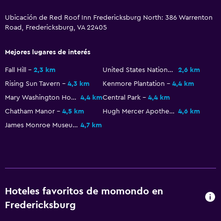
Escritorio
Ubicación de Red Roof Inn Fredericksburg North: 386 Warrenton
Road, Fredericksburg, VA 22405
Servicios y facilidades
Mejores lugares de interés
Servicio de despertador
Fall Hill
2,3 km
United States National Slavery Museum
2,6 km
Recepción 24 horas
Rising Sun Tavern
4,3 km
Kenmore Plantation
4,4 km
Mary Washington House
4,4 km
Central Park
4,4 km
Estacionamiento y transporte
Chatham Manor
4,5 km
Hugh Mercer Apothecary Shop
4,6 km
Estacionamiento gratuito
James Monroe Museum and Memorial Library
4,7 km
Salud y seguridad
Botiquín de primeros auxilios
Hoteles favoritos de momondo en
Fredericksburg