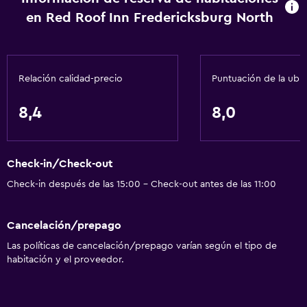
en Red Roof Inn Fredericksburg North
Mascotas permitidas bajo consulta (pueden aplicar cargos
extra)
Accesibilidad
Lavabo bajo
Relación calidad-precio
Puntuación de la ubi
Inodoro con barras de apoyo
8,4
8,0
Estacionamiento accesible
Áreas designadas para fumadores
Check-in/Check-out
Comedor
Check-in después de las 15:00 - Check-out antes de las 11:00
Tetera/cafetera
Cancelación/prepago
Nevera
Las políticas de cancelación/prepago varían según el tipo de
Cafetera
habitación y el proveedor.
Máquina expendedora (bebidas)
Máquina expendedora (botanas)