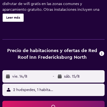
disfrutar de wifi gratis en las zonas comunes y
aparcamiento gratuito. Otras instalaciones incluyen una
máquina expendedora. No se ofrece servicio de limpieza.
Leer más
Red Roof Inn Fredericksburg North ofrece 86 alojamientos
con aire acondicionado, secador de pelo y tabla de
planchar con plancha. Las camas están vestidas con ropa
de cama de alta calidad. Se ofrece una televisión de
pantalla plana con canales por cable. Los huéspedes
pueden navegar por la web gracias a nuestro acceso a
Precio de habitaciones y ofertas de Red
Internet wifi gratis. Los servicios para las personas de
Roof Inn Fredericksburg North
negocios incluyen escritorio con llamadas locales
gratuitas (pueden existir restricciones).
vie. 14/8
-
sáb. 15/8
2 huéspedes, 1 habitación