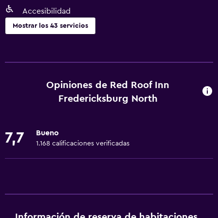
Accesibilidad
Mostrar los 43 servicios
Servicios básicos
Wifi gratis
Wifi disponible en todas las instalaciones
Opiniones de Red Roof Inn
Gel de ducha
Fredericksburg North
Aire acondicionado
Champú
Bueno
7,7
Calefacción
1.168 calificaciones verificadas
Papeleras
Internet gratuito
Accesibilidad y adecuación
Habitaciones para no fumadores disponibles
Información de reserva de habitaciones