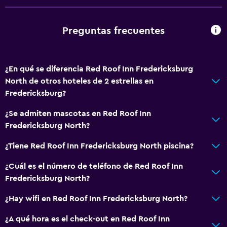
Microondas
Preguntas frecuentes
Sistema de entretenimiento
Radio
TV por cable o vía satélite
¿En qué se diferencia Red Roof Inn Fredericksburg
North de otros hoteles de 2 estrellas en
TV de pantalla plana
Fredericksburg?
TV
¿Se admiten mascotas en Red Roof Inn
Fredericksburg North?
Baño
Aseo
¿Tiene Red Roof Inn Fredericksburg North piscina?
Papel higiénico
¿Cuál es el número de teléfono de Red Roof Inn
Inodoro con cisterna alta
Fredericksburg North?
Baño privado
¿Hay wifi en Red Roof Inn Fredericksburg North?
¿A qué hora es el check-out en Red Roof Inn
General