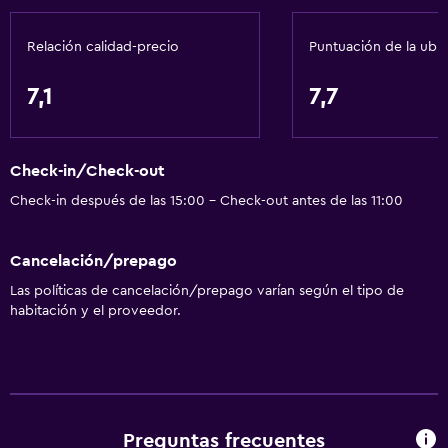
Mascotas permitidas bajo consulta (pueden aplicar cargos
extra)
Relación calidad-precio
Puntuación de la ubi
Accesibilidad
7,1
7,7
Estacionamiento accesible
Áreas designadas para fumadores
Check-in/Check-out
Comedor
Check-in después de las 15:00 - Check-out antes de las 11:00
Restaurante
Tetera/cafetera
Cancelación/prepago
Nevera
Las políticas de cancelación/prepago varían según el tipo de
habitación y el proveedor.
Cafetera
Cafetería
Microondas
Preguntas frecuentes
Servicios y facilidades