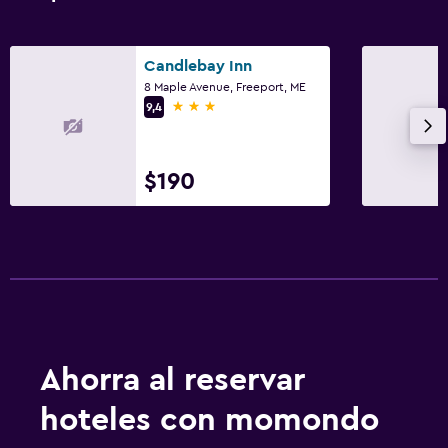
Candlebay Inn
8 Maple Avenue, Freeport, ME
3 estrellas
9,4
$190
Ahorra al reservar
hoteles con momondo