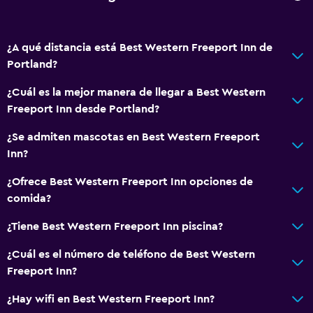
Centro de negocios
Servicio de despertador
¿A qué distancia está Best Western Freeport Inn de
Check-out exprés
Portland?
Servicio de habitaciones
¿Cuál es la mejor manera de llegar a Best Western
Check-in/check-out privado
Freeport Inn desde Portland?
Recepción 24 horas
¿Se admiten mascotas en Best Western Freeport
Inn?
Salud y seguridad
¿Ofrece Best Western Freeport Inn opciones de
Limpieza diaria
comida?
Seguridad las 24 horas
¿Tiene Best Western Freeport Inn piscina?
Botiquín de primeros auxilios
¿Cuál es el número de teléfono de Best Western
Freeport Inn?
Sistema de entretenimiento
TV por cable o vía satélite
¿Hay wifi en Best Western Freeport Inn?