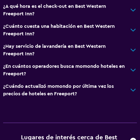
TV de pantalla plana
¿A qué hora es el check-out en Best Western
Freeport Inn?
Lavandería
¿Cuánto cuesta una habitación en Best Western
Servicios de lavandería/tintorería
Freeport Inn?
Plancha y tabla de planchar
¿Hay servicio de lavandería en Best Western
Freeport Inn?
Zona de trabajo
¿En cuántos operadores busca momondo hoteles en
Fax/fotocopiadora
Freeport?
Escritorio
¿Cuándo actualizó momondo por última vez los
precios de hoteles en Freeport?
Estacionamiento y transporte
Estacionamiento gratuito
Baño
Secador de pelo
Lugares de interés cerca de Best