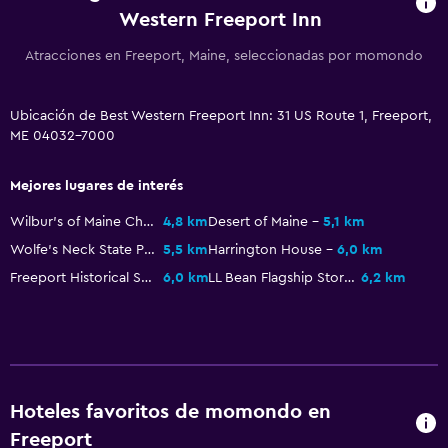
Western Freeport Inn
Aire libre
Atracciones en Freeport, Maine, seleccionadas por momondo
Sillas de playa
Ubicación de Best Western Freeport Inn: 31 US Route 1, Freeport,
General
ME 04032-7000
Posibilidad de habitaciones conectadas
Mejores lugares de interés
Ideal para familias
Wilbur's of Maine Chocolate Confections
4,8 km
Desert of Maine
5,1 km
Parque infantil
Wolfe's Neck State Park
5,5 km
Harrington House
6,0 km
Freeport Historical Society
6,0 km
LL Bean Flagship Store
6,2 km
Piscina
Piscina al aire libre
Hoteles favoritos de momondo en
Freeport