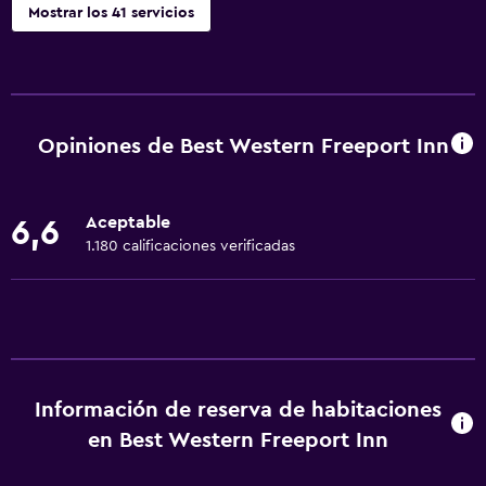
Mostrar los 41 servicios
Servicios básicos
Wifi gratis
Wifi disponible en todas las instalaciones
Opiniones de Best Western Freeport Inn
Internet
Extinguidor
Aceptable
6,6
Aire acondicionado
1.180 calificaciones verificadas
Artículos de aseo gratis
Alarma de humo
Calefacción
Accesibilidad y adecuación
Información de reserva de habitaciones
Habitación hipoalergénica
en Best Western Freeport Inn
Para no fumadores