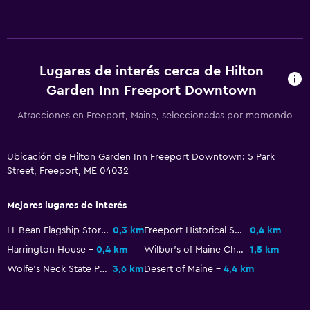
Limpieza diaria
Botiquín de primeros auxilios
Caja fuerte
Lugares de interés cerca de Hilton
Garden Inn Freeport Downtown
Piscina y spa
Atracciones en Freeport, Maine, seleccionadas por momondo
Bañera de hidromasaje
Piscina (cubierta)
Ubicación de Hilton Garden Inn Freeport Downtown: 5 Park
Street, Freeport, ME 04032
Baño
Ducha
Mejores lugares de interés
Secador de pelo
LL Bean Flagship Store
0,3 km
Freeport Historical Society
0,4 km
Harrington House
0,4 km
Wilbur's of Maine Chocolate Confections
1,5 km
Zona de trabajo
Wolfe's Neck State Park
3,6 km
Desert of Maine
4,4 km
Fax/fotocopiadora
Escritorio