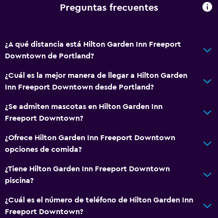
Preguntas frecuentes
Artículos de aseo gratis
Alarma de humo
Calefacción
¿A qué distancia está Hilton Garden Inn Freeport
Downtown de Portland?
Aire acondicionado
¿Cuál es la mejor manera de llegar a Hilton Garden
General
Inn Freeport Downtown desde Portland?
Zona de estar
¿Se admiten mascotas en Hilton Garden Inn
Posibilidad de habitaciones conectadas
Freeport Downtown?
Teléfono
¿Ofrece Hilton Garden Inn Freeport Downtown
Cortina
opciones de comida?
Espacio de almacenamiento
¿Tiene Hilton Garden Inn Freeport Downtown
piscina?
Sistema de entretenimiento
¿Cuál es el número de teléfono de Hilton Garden Inn
Radio
Freeport Downtown?