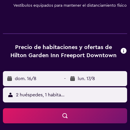
incluyen una piscina cubierta y gimnasio. Se pueden
Vestíbulos equipados para mantener el distanciamiento físico
practicar las actividades de ocio y esparcimiento que se
indican más abajo en las instalaciones o cerca del
alojamiento (es posible que se aplique un recargo).
Precio de habitaciones y ofertas de
Hilton Garden Inn Freeport Downtown
dom. 16/8
-
lun. 17/8
2 huéspedes, 1 habitación