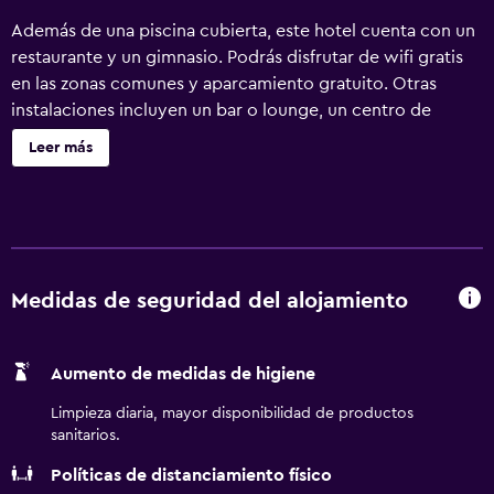
Además de una piscina cubierta, este hotel cuenta con un
restaurante y un gimnasio. Podrás disfrutar de wifi gratis
en las zonas comunes y aparcamiento gratuito. Otras
instalaciones incluyen un bar o lounge, un centro de
negocios y una zona para conferencias. Hilton Garden Inn
Leer más
Freeport Downtown ofrece 99 alojamientos con caja
fuerte y periódicos gratuitos. Se ofrece una televisión de
pantalla plana de 37 pulgadas con canales por cable de
suscripción. Los huéspedes pueden utilizar los siguientes
servicios disponibles en las habitaciones: frigorífico,
microondas y cafetera y tetera. Los baños están
Medidas de seguridad del alojamiento
equipados con artículos de higiene personal gratuitos y
secador de pelo. Este hotel en Freeport ofrece acceso a
Aumento de medidas de higiene
Internet por cable y wifi gratis. Los servicios para las
personas de negocios incluyen escritorio y teléfono; se
Limpieza diaria, mayor disponibilidad de productos
ofrecen llamadas locales gratuitas (pueden existir
sanitarios.
restricciones). Se ofrece servicio de limpieza todos los
Políticas de distanciamiento físico
días. Los servicios de ocio y esparcimiento en este hotel