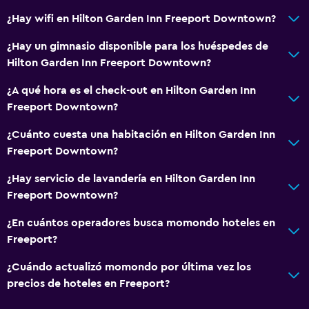
TV de pantalla plana
¿Hay wifi en Hilton Garden Inn Freeport Downtown?
TV por cable o vía satélite
¿Hay un gimnasio disponible para los huéspedes de
TV
Hilton Garden Inn Freeport Downtown?
Lavandería
¿A qué hora es el check-out en Hilton Garden Inn
Freeport Downtown?
Lavandería
Servicios de lavandería/tintorería
¿Cuánto cuesta una habitación en Hilton Garden Inn
Freeport Downtown?
Plancha y tabla de planchar
¿Hay servicio de lavandería en Hilton Garden Inn
Habitación
Freeport Downtown?
Almohada de plumas
¿En cuántos operadores busca momondo hoteles en
Despertador
Freeport?
Sofá cama
¿Cuándo actualizó momondo por última vez los
precios de hoteles en Freeport?
Salud y seguridad