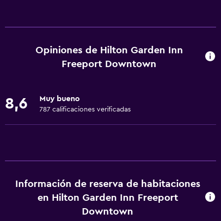
Servicios y facilidades
Salas de conferencia
Cajero automático/banco
Opiniones de Hilton Garden Inn
Centro de negocios
Freeport Downtown
Caja fuerte
Instalaciones para reuniones
Muy bueno
8,6
Check-out exprés
787 calificaciones verificadas
Recepción 24 horas
Accesibilidad y adecuación
Habitaciones para no fumadores disponibles
Mascotas permitidas bajo consulta (pueden aplicar cargos
Información de reserva de habitaciones
extra)
en Hilton Garden Inn Freeport
Accesibilidad
Downtown