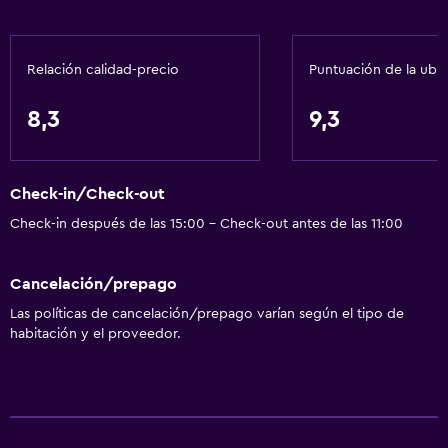
Ascensor
Almohada hipoalergénica
Relación calidad-precio
Puntuación de la ubi
Áreas designadas para fumadores
8,3
9,3
Comedor
Microondas
Restaurante
Check-in/Check-out
Check-in después de las 15:00 - Check-out antes de las 11:00
Bar/lounge
Tetera/cafetera
Cancelación/prepago
Nevera
Las políticas de cancelación/prepago varían según el tipo de
Cafetera
habitación y el proveedor.
Servicios básicos
Internet
Wifi