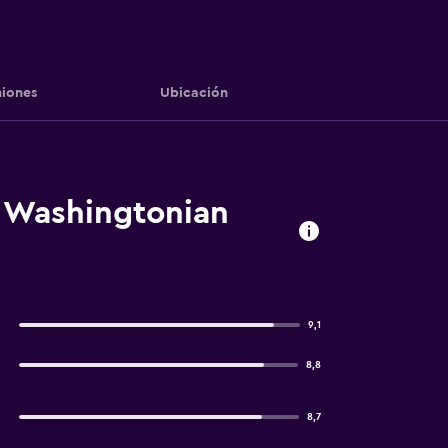
iones
Ubicación
g Washingtonian
9,1
8,8
8,7