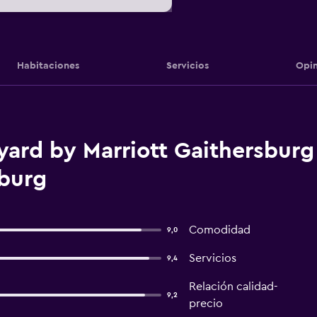
Habitaciones
Servicios
Opin
yard by Marriott Gaithersbur
sburg
Comodidad
9,0
Servicios
9,4
Relación calidad-
9,2
precio