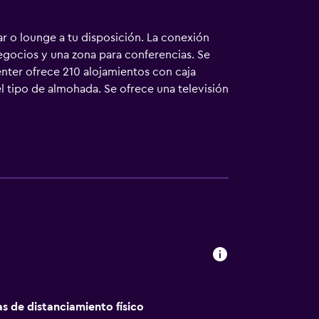
ar o lounge a tu disposición. La conexión
negocios y una zona para conferencias. Se
nter ofrece 210 alojamientos con caja
el tipo de almohada. Se ofrece una televisión
co y cafetera y tetera. Los baños están
e higiene personal gratuitos y secador de
on un recargo. Entre las comodidades
oficina y teléfono. Las habitaciones también
os días y es posible solicitar cambio de
e hotel incluyen gimnasio abierto las 24
as instalaciones o cerca del alojamiento (es
as de distanciamiento físico