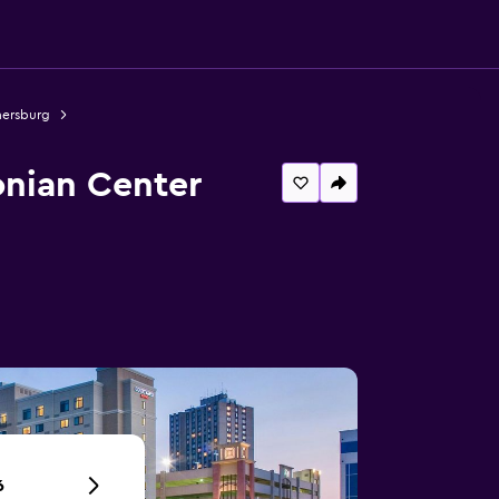
hersburg
onian Center
6