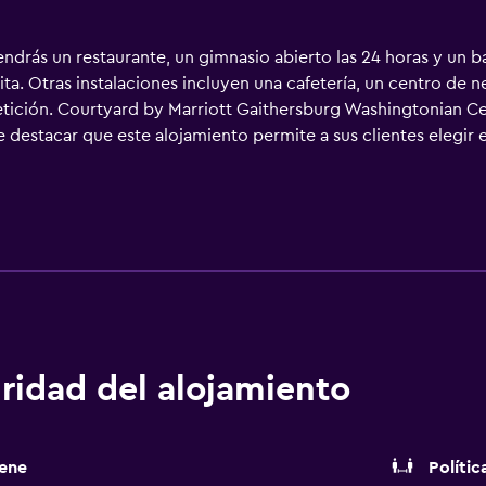
ndrás un restaurante, un gimnasio abierto las 24 horas y un b
ita. Otras instalaciones incluyen una cafetería, un centro de 
petición. Courtyard by Marriott Gaithersburg Washingtonian Ce
e destacar que este alojamiento permite a sus clientes elegir 
 cable de suscripción y películas de pago. Se ofrece frigorífi
inadas, artículos de higiene personal de diseño, artículos d
i en las habitaciones (velocidad: 25 Mbps o más) disponible c
rsonas en viaje de negocios se incluyen escritorio, sillas de 
ncha y cortinas opacas. Se ofrece servicio de limpieza todos l
pieza a petición. Los servicios de ocio y esparcimiento en est
ividades de ocio y esparcimiento que se indican más abajo en l
.
ridad del alojamiento
ene
Polític