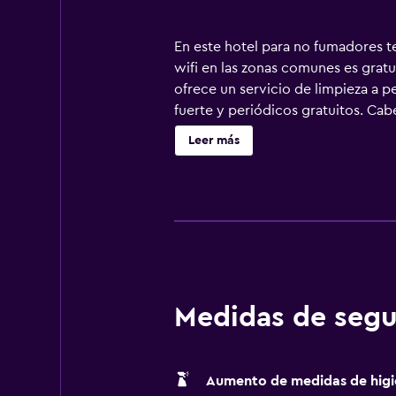
En este hotel para no fumadores te
wifi en las zonas comunes es gratu
ofrece un servicio de limpieza a 
fuerte y periódicos gratuitos. Cab
LCD de 27 pulgadas con canales por
Leer más
equipados con ducha y bañera comb
pelo. Hay conexión a Internet wif
especialmente pensadas para las pe
incluyen tabla de planchar con pla
sábanas. Se ofrece servicio de lim
horas. Se pueden practicar las act
posible que se aplique un recargo)
Medidas de segu
Aumento de medidas de higi