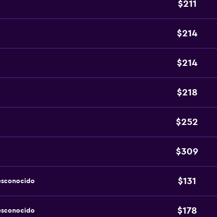
$211
$214
$214
$218
$252
$309
$131
esconocido
$178
esconocido