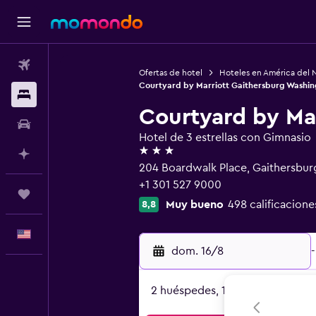
Vuelos
Ofertas de hotel
Hoteles en América del 
Courtyard by Marriott Gaithersburg Washin
Alojamientos
Courtyard by Ma
Autos
Hotel de 3 estrellas con Gimnasio
3 estrellas
Planifica con IA
204 Boardwalk Place, Gaithersbu
+1 301 527 9000
Trips
Muy bueno
498 calificacione
8,8
Español
dom. 16/8
-
2 huéspedes, 1 habitación