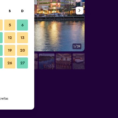
S
D
5
6
12
13
1/39
Balcón
19
20
26
27
rellas