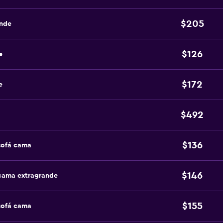
$205
ande
$126
e
$172
e
$492
$136
sofá cama
$146
 cama extragrande
$155
sofá cama