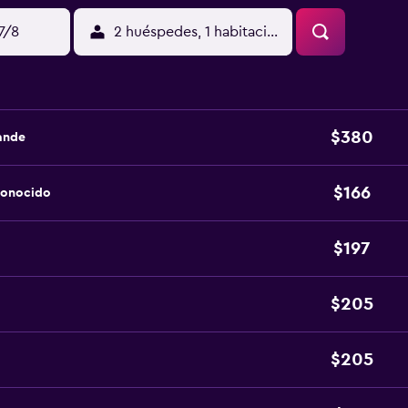
17/8
2 huéspedes, 1 habitación
$380
ande
$166
conocido
$197
$205
$205