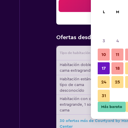
Bus
L
M
$126
Ofertas desde
/
Oferta m
3
4
Tipo de habitación
Proveedo
10
11
Habitación doble, 1
17
18
cama extragrande
Habitación estándar,
24
25
tipo de cama
desconocido
31
Habitación con cama
extragrande, 1 sofá
Más barato
cama
30 ofertas más de Courtyard by Mar
Center