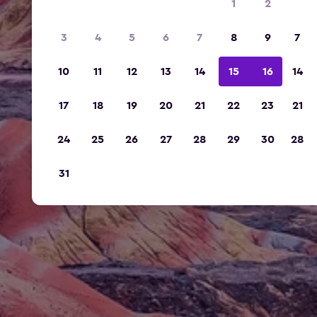
1
2
3
4
5
6
7
8
9
7
10
11
12
13
14
15
16
14
17
18
19
20
21
22
23
21
24
25
26
27
28
29
30
28
31