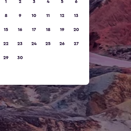
1
2
3
4
5
6
8
9
10
11
12
13
15
16
17
18
19
20
22
23
24
25
26
27
29
30