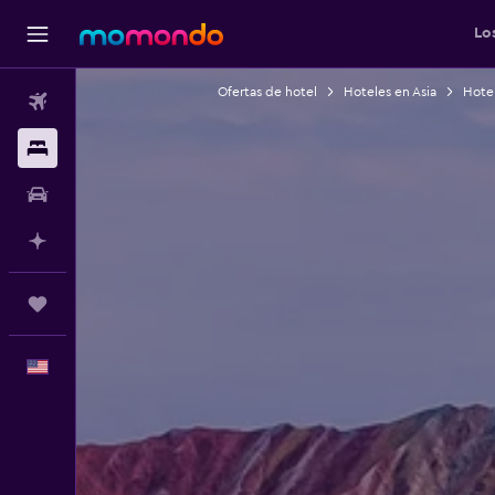
Lo
Ofertas de hotel
Hoteles en Asia
Hote
Vuelos
Alojamientos
Autos
Planifica con IA
Trips
Español