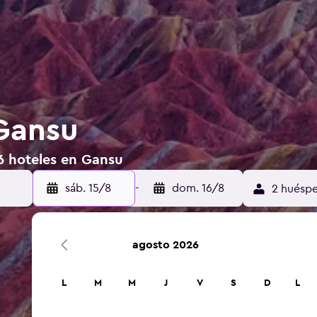
Gansu
6 hoteles en Gansu
sáb. 15/8
-
dom. 16/8
2 huéspe
agosto 2026
L
M
M
J
V
S
D
L