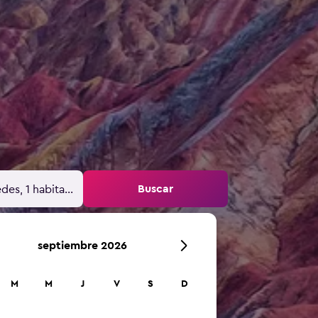
Buscar
des, 1 habitación
septiembre 2026
M
M
J
V
S
D