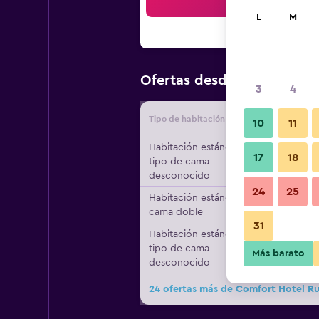
Bus
L
M
$59
Ofertas desde
/
Oferta má
3
4
Tipo de habitación
Proveedo
10
11
Habitación estándar,
17
18
tipo de cama
desconocido
24
25
Habitación estándar, 1
cama doble
31
Habitación estándar,
tipo de cama
Más barato
desconocido
24 ofertas más de Comfort Hotel 