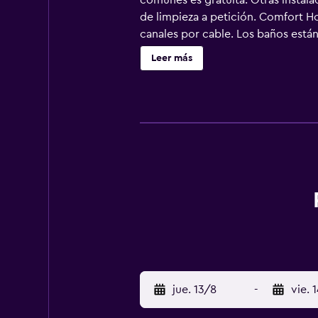
comunes es gratuita. Otras instala
de limpieza a petición. Comfort H
canales por cable. Los baños están
limpieza a petición. Los servicios
Leer más
ocio y esparcimiento que se indica
jue. 13/8
-
vie. 