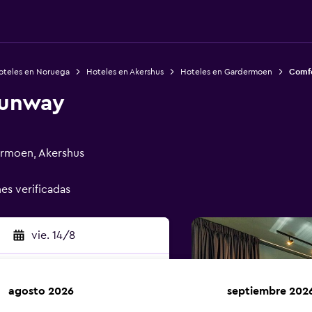
oteles en Noruega
Hoteles en Akershus
Hoteles en Gardermoen
Comfo
Runway
ermoen, Akershus
nes verificadas
vie. 14/8
agosto 2026
septiembre 202