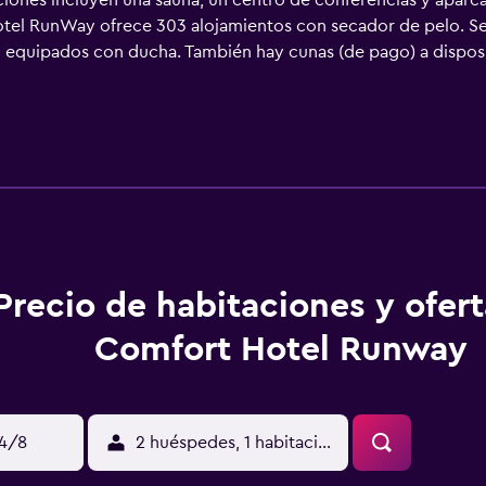
ciones incluyen una sauna, un centro de conferencias y aparca
otel RunWay ofrece 303 alojamientos con secador de pelo. Se 
 equipados con ducha. También hay cunas (de pago) a disposic
 de ocio y esparcimiento en este hotel incluyen sauna y gimnas
n más abajo en las instalaciones o cerca del alojamiento (es p
Precio de habitaciones y ofer
Comfort Hotel Runway
14/8
2 huéspedes, 1 habitación