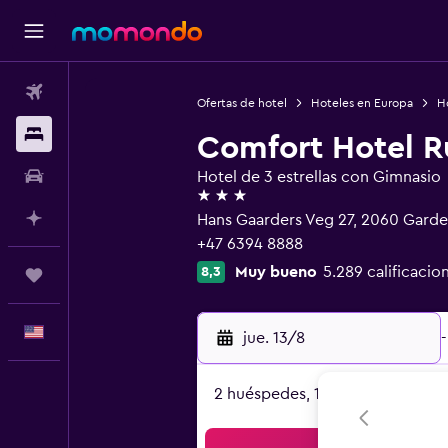
Vuelos
Ofertas de hotel
Hoteles en Europa
H
Alojamientos
Comfort Hotel 
Autos
Hotel de 3 estrellas con Gimnasio
3 estrellas
Planifica con IA
Hans Gaarders Veg 27, 2060 Gard
+47 6394 8888
Muy bueno
5.289 calificacio
8,3
Trips
Español
jue. 13/8
-
2 huéspedes, 1 habitación