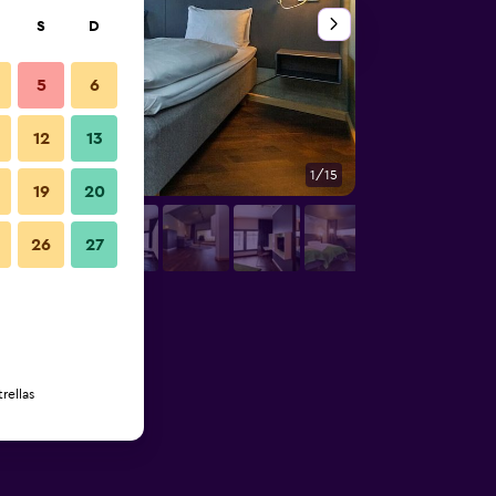
S
D
5
6
12
13
1/15
Gym
19
20
26
27
rellas