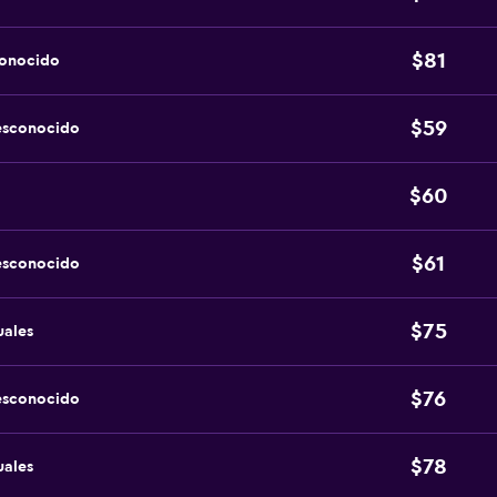
$81
conocido
$59
esconocido
$60
$61
esconocido
$75
uales
$76
esconocido
$78
uales