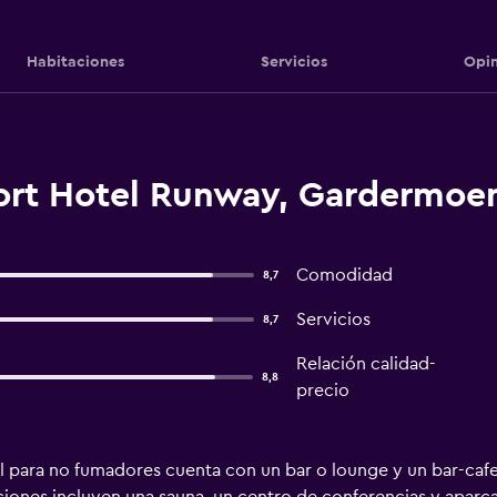
Habitaciones
Servicios
Opin
ort Hotel Runway, Gardermoe
Comodidad
8,7
Servicios
8,7
Relación calidad-
8,8
precio
 para no fumadores cuenta con un bar o lounge y un bar-cafete