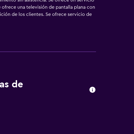
miento sin asistencia. Se ofrece un servicio
ofrece una televisión de pantalla plana con
ión de los clientes. Se ofrece servicio de
io. Se pueden practicar las actividades de
osible que se aplique un recargo).
tas de