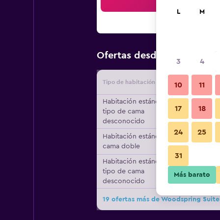
Bus
L
M
$61
Ofertas desde
/
Oferta más
3
4
Tipo de habitación
Proveedo
10
11
Habitación estándar,
17
18
tipo de cama
desconocido
24
25
Habitación estándar, 1
cama doble
31
Habitación estándar,
tipo de cama
Más barato
desconocido
19 ofertas más de Woodspring Suite