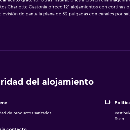
rcamiento gratuito. Otras instalaciones incluyen una máquina
tes Charlotte Gastonia ofrece 121 alojamientos con cortinas o
elevisión de pantalla plana de 32 pulgadas con canales por sat
 microondas. Los baños están equipados con ducha y bañera co
servicios para las personas de negocios incluyen escritorio y t
ones). Se ofrece servicio de limpieza de forma limitada y es po
ridad del alojamiento
ene
Polític
idad de productos sanitarios.
Vestíbu
físico
 sin contacto