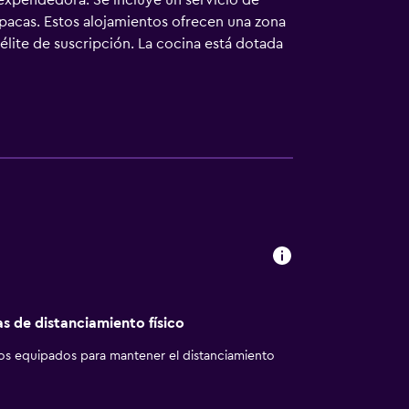
 expendedora. Se incluye un servicio de
pacas. Estos alojamientos ofrecen una zona
élite de suscripción. La cocina está dotada
mbinadas. Este hotel en Gastonia ofrece
eléfono; se ofrecen llamadas locales
sible solicitar tabla de planchar con plancha.
as de distanciamiento físico
los equipados para mantener el distanciamiento