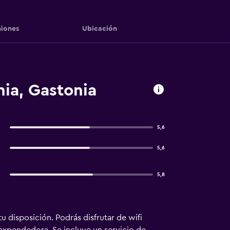
iones
Ubicación
ia, Gastonia
5,6
5,6
5,8
u disposición. Podrás disfrutar de wifi