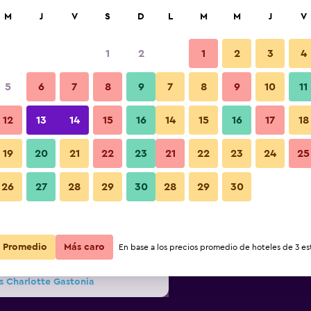
car
M
J
V
S
D
L
M
M
J
V
1
2
1
2
3
4
 barata de precio por noche
5
6
7
8
9
7
8
9
10
11
Habitación
r
Total noche
12
13
14
15
16
14
15
16
17
18
19
20
21
22
23
21
22
23
24
25
$61
Ver oferta
Fotos
26
27
28
29
30
28
29
30
$61
Ver oferta
$61
Ver oferta
Promedio
Más caro
En base a los precios promedio de hoteles de 3 est
s Charlotte Gastonia