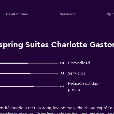
Habitaciones
Servicios
Opin
pring Suites Charlotte Gaston
Comodidad
5,8
Servicios
6,1
Relación calidad-
6,6
precio
drás servicio de tintorería, lavandería y check-out exprés a t