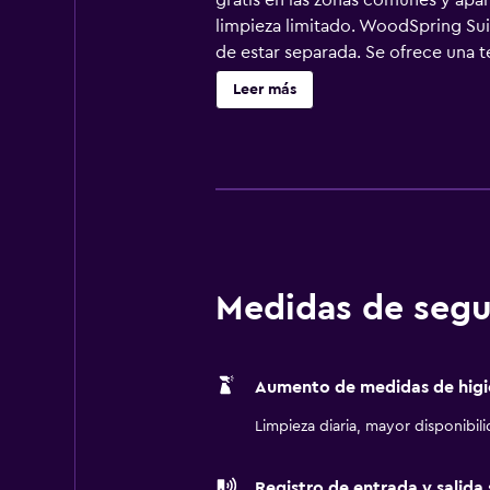
gratis en las zonas comunes y apa
limpieza limitado. WoodSpring Sui
de estar separada. Se ofrece una t
de frigorífico, placa de cocina y
Leer más
acceso a Internet wifi gratis. Los 
gratuitas (pueden existir restricci
Medidas de segu
Aumento de medidas de higi
Limpieza diaria, mayor disponibil
Registro de entrada y salida