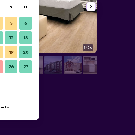
S
D
5
6
12
13
1/26
Habitación
19
20
26
27
rellas