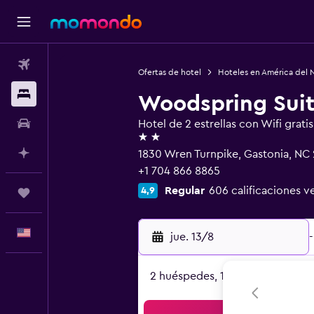
Vuelos
Ofertas de hotel
Hoteles en América del 
Alojamientos
Woodspring Suit
Autos
Hotel de 2 estrellas con Wifi gratis
2 estrellas
Planifica con IA
1830 Wren Turnpike, Gastonia, NC
+1 704 866 8865
Regular
606 calificaciones ve
4,9
Trips
Español
jue. 13/8
-
2 huéspedes, 1 habitación