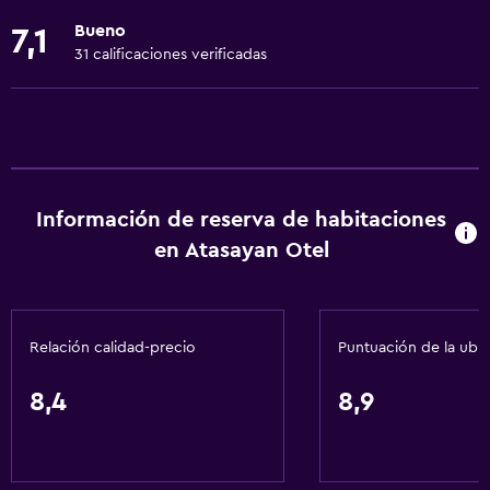
Gel de ducha
Bueno
7,1
Extinguidor
31 calificaciones verificadas
Aire acondicionado
Artículos de aseo gratis
Champú
Alarma de humo
Información de reserva de habitaciones
Calefacción
en Atasayan Otel
Papeleras
General
Relación calidad-precio
Puntuación de la ubi
Habitaciones familiares
Teléfono
8,4
8,9
Vista a la ciudad
Piso de parquet o madera noble