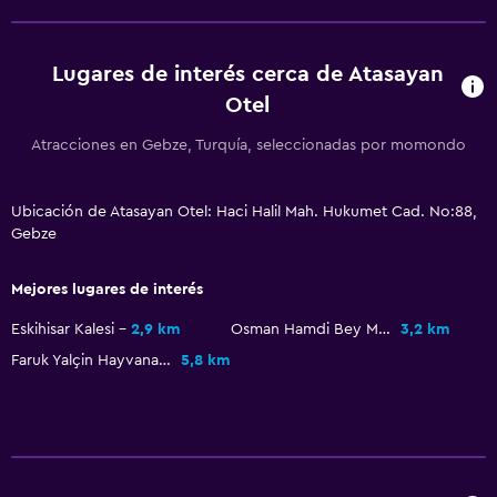
Zona de trabajo
Fax/fotocopiadora
Lugares de interés cerca de Atasayan
Escritorio
Otel
Atracciones en Gebze, Turquía, seleccionadas por momondo
Comedor
Minibar
Ubicación de Atasayan Otel: Haci Halil Mah. Hukumet Cad. No:88,
Nevera
Gebze
Salud y seguridad
Mejores lugares de interés
Mosquitera
Eskihisar Kalesi
2,9 km
Osman Hamdi Bey Museum
3,2 km
Cámaras CCTV en zonas comunes
Faruk Yalçin Hayvanat Bahçesi ve Botanik Parki
5,8 km
Lavandería
Servicio de planchado