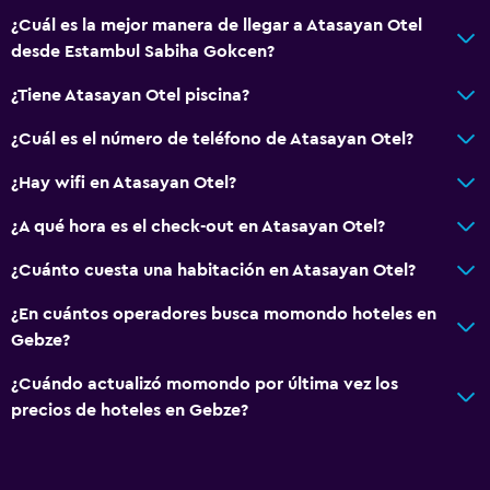
¿Cuál es la mejor manera de llegar a Atasayan Otel
Accesibilidad y adecuación
desde Estambul Sabiha Gokcen?
Para no fumadores
¿Tiene Atasayan Otel piscina?
Ascensor
¿Cuál es el número de teléfono de Atasayan Otel?
Áreas designadas para fumadores
¿Hay wifi en Atasayan Otel?
Habitación
¿A qué hora es el check-out en Atasayan Otel?
Perchero
¿Cuánto cuesta una habitación en Atasayan Otel?
Enchufe cerca de la cama
¿En cuántos operadores busca momondo hoteles en
Armario o clóset
Gebze?
Sistema de entretenimiento
¿Cuándo actualizó momondo por última vez los
precios de hoteles en Gebze?
TV por cable o vía satélite
TV