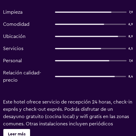
Limpieza
7,9
Comodidad
6,9
Ubicación
8,9
Servicios
6,5
Personal
7,6
Relación calidad-
8,4
precio
Este hotel ofrece servicio de recepción 24 horas, check-in
exprés y check-out exprés. Podrás disfrutar de un
desayuno gratuito (cocina local) y wifi gratis en las zonas
comunes. Otras instalaciones incluyen periódicos
gratuitos. Se ofrece un servicio de limpieza a petición.
Leer más