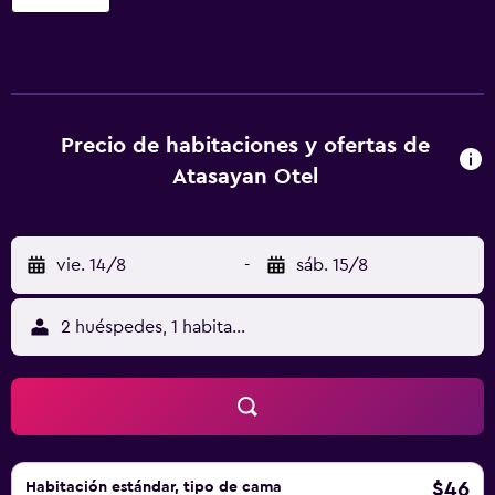
Atasayan Otel ofrece 21 alojamientos con zapatillas y
secador de pelo. Se ofrece una televisión LCD con canales
por cable. Los baños están equipados con ducha y
artículos de higiene personal gratuitos. Los huéspedes
pueden navegar por la web gracias a nuestro acceso a
Internet wifi gratis. Los servicios para las personas de
Precio de habitaciones y ofertas de
negocios incluyen escritorio y teléfono. Se ofrece servicio
Atasayan Otel
de limpieza a petición.
vie. 14/8
-
sáb. 15/8
2 huéspedes, 1 habitación
$46
Habitación estándar, tipo de cama