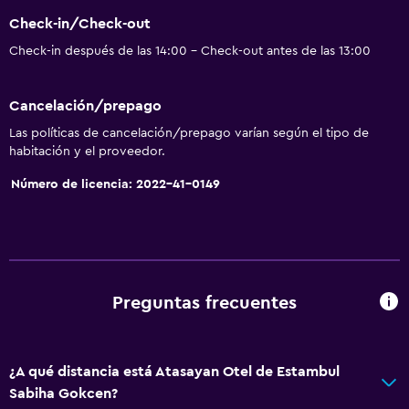
Pantuflas
Check-in/Check-out
Espacio de almacenamiento
Check-in después de las 14:00 - Check-out antes de las 13:00
Baño
Cancelación/prepago
Secador de pelo
Las políticas de cancelación/prepago varían según el tipo de
Aseo
habitación y el proveedor.
Papel higiénico
Número de licencia: 2022-41-0149
Ducha
Baño privado
Servicios y facilidades
Preguntas frecuentes
Servicio de despertador
Check-out exprés
Recepción 24 horas
¿A qué distancia está Atasayan Otel de Estambul
Sabiha Gokcen?
Acceso con llave