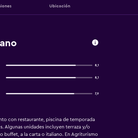
iones
Ubicación
zano
8,1
8,1
7,9
nto con restaurante, piscina de temporada
tis. Algunas unidades incluyen terraza y/o
buffet, a la carta o italiano. En Agriturismo