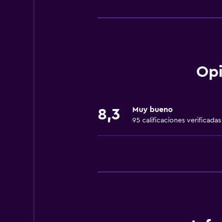
Comedor
Copas
Tetera eléctrica
Almuerzos para llevar
Menús para dietas especiales (bajo
Opi
Restaurante
Bar/lounge
Muy bueno
8,3
La comida se puede entregar en el
95 calificaciones verificadas
Minibar
Microondas
Bar de tapas
Desayuno en la habitación
Tetera/cafetera
Nevera