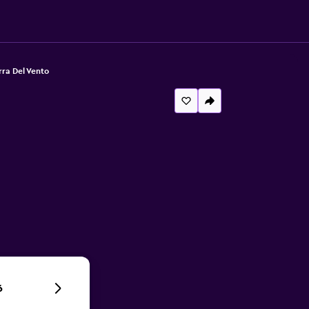
rra Del Vento
6