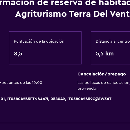
ormación de reserva de habita
Agriturismo Terra Del Ven
Servicios básicos
Wifi disponible en todas 
Puntuación de la ubicación
Distancia al centro
Internet
8,5
5,5 km
Extinguidor
Artículos de aseo gratis
Calefacción
Cancelación/prepago
out antes de las 10:00
Las políticas de cancelación
Aire acondicionado
proveedor.
Wifi gratis
001, IT058042B5FTNBA67I, 058042, IT058042B59QZ8W36T
Ropa de cama
Toallas
Champú
Gel de ducha