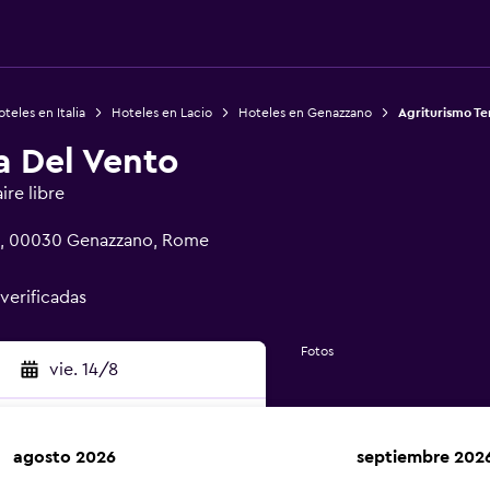
teles en Italia
Hoteles en Lacio
Hoteles en Genazzano
Agriturismo Te
a Del Vento
ire libre
na, 00030 Genazzano, Rome
 verificadas
Fotos
vie. 14/8
agosto 2026
septiembre 202