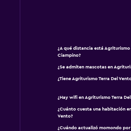
Papel higiénico
Ducha italiana
Ideal para familias
Cuidado de niños o guardería
¿A qué distancia está Agriturismo
Cuna/cama nido disponibles
Ciampino?
Libros, DVD, música para niños
¿Se admiten mascotas en Agrituri
Comidas para niños
¿Tiene Agriturismo Terra Del Vento
Buffet infantil
Carriolas
¿Hay wifi en Agriturismo Terra De
Zona cubierta de juegos
¿Cuánto cuesta una habitación en
Equipo infantil para zona de juegos 
Vento?
Parque infantil
¿Cuándo actualizó momondo por ú
Juguetes para piscina