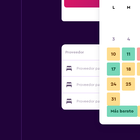
Bus
L
M
3
4
Proveedor
10
11
Proveedor para Agriturismo Terra De
17
18
24
25
Proveedor para Agriturismo Terra De
31
Proveedor para Agriturismo Terra De
Más barato