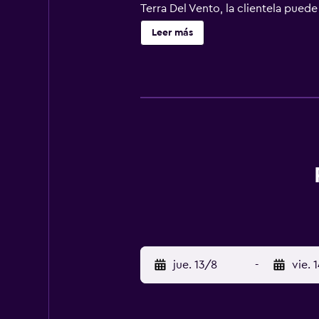
Terra Del Vento, la clientela puede
alojamiento o practicar senderism
Leer más
metro Ponte Lungo está a 47 km. 
jue. 13/8
-
vie. 