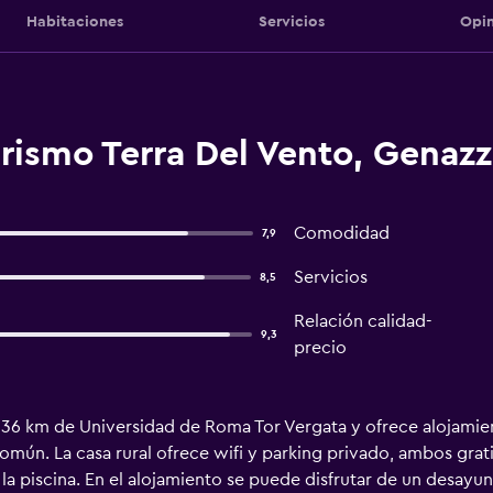
Habitaciones
Servicios
Opin
rismo Terra Del Vento, Genaz
Comodidad
7,9
Servicios
8,5
Relación calidad-
9,3
precio
a 36 km de Universidad de Roma Tor Vergata y ofrece alojamie
o común. La casa rural ofrece wifi y parking privado, ambos gra
la piscina. En el alojamiento se puede disfrutar de un desayuno 