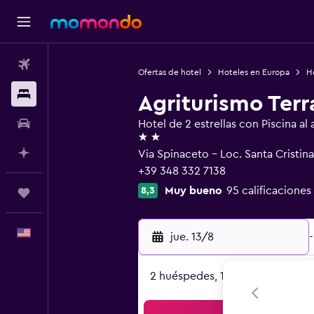
Vuelos
Ofertas de hotel
Hoteles en Europa
Ho
Alojamientos
Agriturismo Terr
Autos
Hotel de 2 estrellas con Piscina al a
2 estrellas
Planifica con IA
Via Spinaceto - Loc. Santa Cristi
+39 348 332 7138
Muy bueno
95 calificaciones
8,3
Trips
Español
jue. 13/8
-
2 huéspedes, 1 habitación