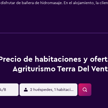
 disfrutar de bañera de hidromasaje. En el alojamiento, la cli
o o ciclismo en los alrededores. Estación de metro Anagnina e
El aeropuerto (Aeropuerto de Roma - Ciampino) está a 44 km.
Precio de habitaciones y ofer
Agriturismo Terra Del Ven
14/8
2 huéspedes, 1 habitación