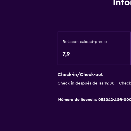
Inf
Cafetera
Comedor
Baño
Inodoro con cisterna alta
Relación calidad-precio
Secador de pelo
7,9
Bañera al aire libre
Baño público
Albornoz
Check-in/Check-out
Check-in después de las 14:00 - Check-
Baño privado
Inodoro adaptado
Número de licencia: 058042-AGR-00
Ducha
Tina de baño
Bidé
Aseo