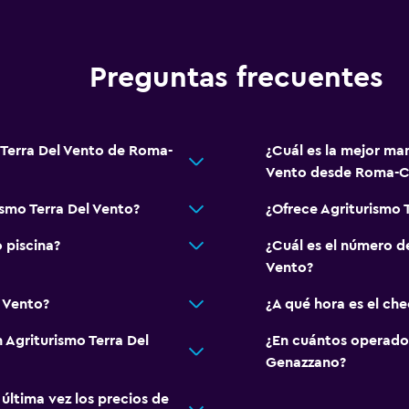
Papeleras
Preguntas frecuentes
Actividades
Bicicletas
 Terra Del Vento de Roma-
¿Cuál es la mejor man
Pesca
Vento desde Roma-C
Juegos de mesa/rompec
smo Terra Del Vento?
¿Ofrece Agriturismo 
Ciclismo
 piscina?
¿Cuál es el número de
Clases de cocina
Vento?
Paseos a caballo
l Vento?
¿A qué hora es el che
Ping pong
 Agriturismo Terra Del
¿En cuántos operado
al aire libre
Parque acuático
Genazzano?
Senderismo
ltima vez los precios de