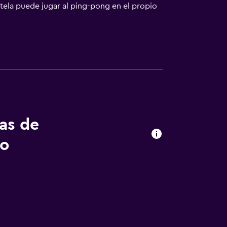
entela puede jugar al ping-pong en el propio
stá a 40 km del alojamiento, y Estación de
tas de
to