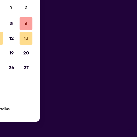
S
D
5
6
12
13
19
20
26
27
rellas