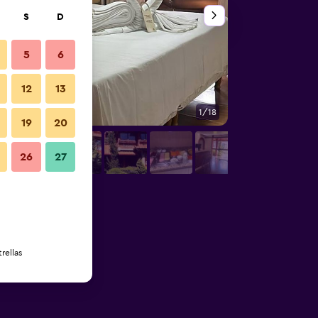
S
D
5
6
12
13
1/18
Edificio
19
20
26
27
rellas