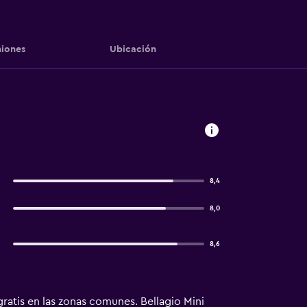
iones
Ubicación
8,4
8,0
8,6
ratis en las zonas comunes. Bellagio Mini