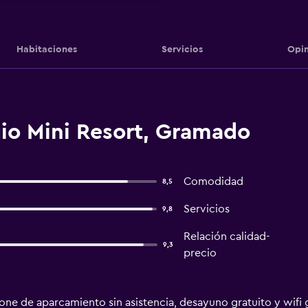
Habitaciones
Servicios
Opin
gio Mini Resort, Gramado
Comodidad
8,5
Servicios
9,8
Relación calidad-
9,3
precio
ne de aparcamiento sin asistencia, desayuno gratuito y wifi g