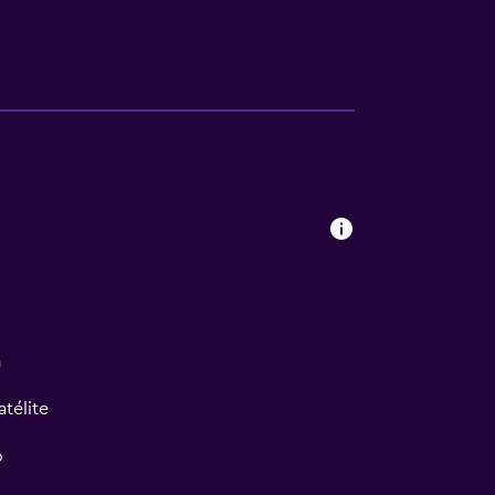
a
atélite
o