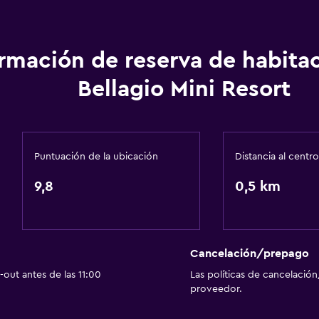
General
ormación de reserva de habita
Ventana
Bellagio Mini Resort
silla de ruedas
Habitaciones familiares
Zona de estar
Sofá
Puntuación de la ubicación
Distancia al centro
Habitaciones insonoriza
9,8
0,5 km
Espacio de almacenamie
escaleras
Sistema de entretenimi
Cancelación/prepago
out antes de las 11:00
Las políticas de cancelación
TV de pantalla plana
proveedor.
TV por cable o vía satéli