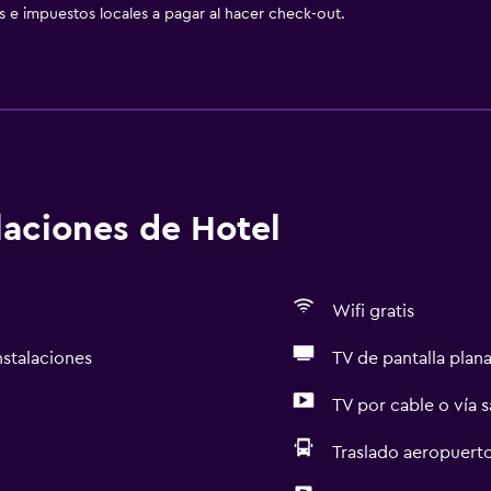
as e impuestos locales a pagar al hacer check-out.
alaciones de Hotel
Wifi gratis
nstalaciones
TV de pantalla plan
TV por cable o vía s
Traslado aeropuert