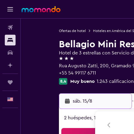
Vuelos
Ofertas de hotel
Hoteles en América del 
Alojamientos
Bellagio Mini Re
Autos
Hotel de 3 estrellas con Servicio 
3 estrellas
Planifica con IA
Rua Augusto Zatti, 200, Gramado
+55 54 99117 6711
Muy bueno
1.243 calificacion
8,4
Trips
Español
sáb. 15/8
-
2 huéspedes, 1 habitación