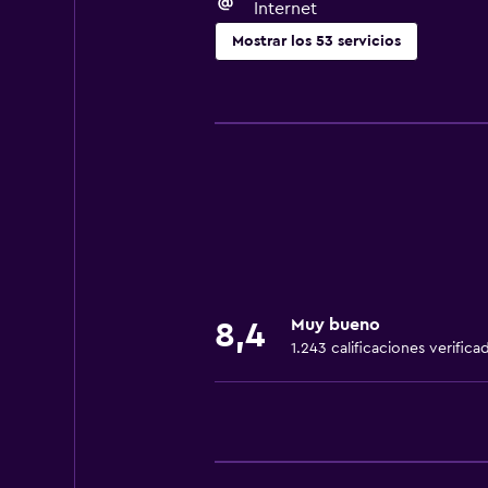
Internet
Mostrar los 53 servicios
Servicios básicos
Wifi gratis
Wifi disponible en todas las instal
Internet
Ropa de cama
Toallas
Ventilador
Muy bueno
8,4
Extinguidor
1.243 calificaciones verifica
Artículos de aseo gratis
Calefacción
Gel de ducha
Aire acondicionado