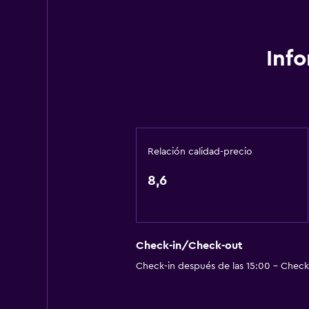
Papeleras
Accesibilidad y adecuación
Inf
Unidad ubicada en la planta baja
Unidad accesible para personas en 
Accesibilidad
Estacionamiento accesible
Relación calidad-precio
Para no fumadores
8,6
Almohada sin plumas
Plantas superiores accesibles por 
Estacionamiento y transporte
Check-in/Check-out
Check-in después de las 15:00 - Check-
Estacionamiento
Traslado aeropuerto