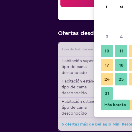
Bus
L
M
$56
Ofertas desde
/
Oferta má
3
4
Tipo de habitación
Proveedo
10
11
Habitación superior,
17
18
tipo de cama
desconocido
24
25
Habitación estándar,
tipo de cama
desconocido
31
Habitación estándar,
Más barato
tipo de cama
desconocido
6 ofertas más de Bellagio Mini Reso