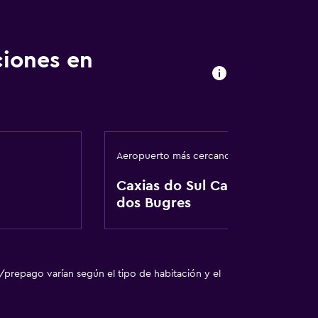
ciones en
Aeropuerto más cercano
das
Caxias do Sul Campo
nto
dos Bugres
ento
/prepago varían según el tipo de habitación y el
te