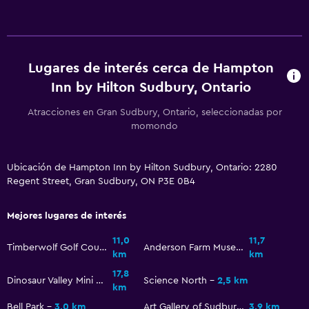
TV de pantalla plana
TV por cable o vía satélite
TV
Lugares de interés cerca de Hampton
Inn by Hilton Sudbury, Ontario
Baño
Ducha
Atracciones en Gran Sudbury, Ontario, seleccionadas por
momondo
Bañera de hidromasaje
Secador de pelo
Ubicación de Hampton Inn by Hilton Sudbury, Ontario: 2280
Regent Street, Gran Sudbury, ON P3E 0B4
Habitación
Almohada de plumas
Mejores lugares de interés
Despertador
11,0
11,7
Timberwolf Golf Course
Anderson Farm Museum
km
km
Sofá cama
17,8
Dinosaur Valley Mini Golf
Science North
2,5 km
km
Piscina y spa
Bell Park
3,0 km
Art Gallery of Sudbury
3,9 km