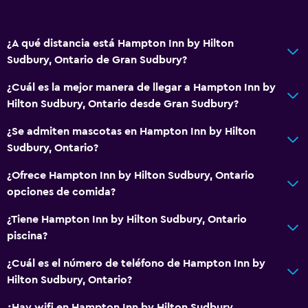
Alarma de humo
Calefacción
¿A qué distancia está Hampton Inn by Hilton
Aire acondicionado
Sudbury, Ontario de Gran Sudbury?
General
¿Cuál es la mejor manera de llegar a Hampton Inn by
Hilton Sudbury, Ontario desde Gran Sudbury?
Habitaciones familiares
Zona de estar
¿Se admiten mascotas en Hampton Inn by Hilton
Sudbury, Ontario?
Posibilidad de habitaciones conectadas
Teléfono
¿Ofrece Hampton Inn by Hilton Sudbury, Ontario
opciones de comida?
Cortina
Espacio de almacenamiento
¿Tiene Hampton Inn by Hilton Sudbury, Ontario
piscina?
Salud y seguridad
¿Cuál es el número de teléfono de Hampton Inn by
Limpieza diaria
Hilton Sudbury, Ontario?
Botiquín de primeros auxilios
¿Hay wifi en Hampton Inn by Hilton Sudbury,