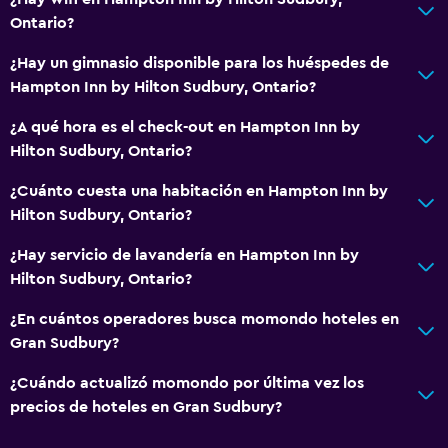
Cámaras CCTV en zonas comunes
Ontario?
Cámaras CCTV en el exterior
¿Hay un gimnasio disponible para los huéspedes de
Seguridad las 24 horas
Hampton Inn by Hilton Sudbury, Ontario?
Caja fuerte
¿A qué hora es el check-out en Hampton Inn by
Hilton Sudbury, Ontario?
Comedor
¿Cuánto cuesta una habitación en Hampton Inn by
Microondas
Hilton Sudbury, Ontario?
Tetera/cafetera
¿Hay servicio de lavandería en Hampton Inn by
Nevera
Hilton Sudbury, Ontario?
La comida se puede entregar en el alojamiento
¿En cuántos operadores busca momondo hoteles en
Cafetera
Gran Sudbury?
¿Cuándo actualizó momondo por última vez los
Sistema de entretenimiento
precios de hoteles en Gran Sudbury?
Radio