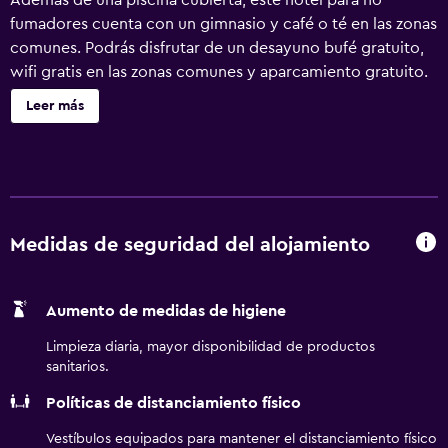
Además de una piscina cubierta, este hotel para no
fumadores cuenta con un gimnasio y café o té en las zonas
comunes. Podrás disfrutar de un desayuno bufé gratuito,
wifi gratis en las zonas comunes y aparcamiento gratuito.
Otras instalaciones incluyen una zona para conferencias,
Leer más
servicio de tintorería y servicio de recepción 24 horas.
Hampton Inn by Hilton Sudbury ofrece 121 alojamientos
con caja fuerte y cafetera y tetera. Se ofrece una
televisión LCD de 43 pulgadas con canales por cable. Los
baños están equipados con ducha y bañera combinadas
con cabezal de ducha con hidromasaje, artículos de
Medidas de seguridad del alojamiento
higiene personal gratuitos y secador de pelo. Se ofrece
servicio de limpieza todos los días. Los servicios de ocio y
Aumento de medidas de higiene
esparcimiento en este hotel incluyen una piscina cubierta
y gimnasio. Se pueden practicar las actividades de ocio y
Limpieza diaria, mayor disponibilidad de productos
esparcimiento que se indican más abajo en las
sanitarios.
instalaciones o cerca del alojamiento (es posible que se
Políticas de distanciamiento físico
aplique un recargo).
Vestíbulos equipados para mantener el distanciamiento físico