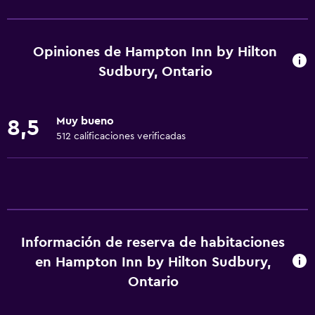
Salas de conferencia
Cajero automático/banco
Opiniones de Hampton Inn by Hilton
Centro de negocios
Sudbury, Ontario
Servicio de despertador
Caja fuerte
Muy bueno
8,5
Cambio de divisas
512 calificaciones verificadas
Instalaciones para reuniones
Minimercado en las instalaciones
Servicio de habitaciones
Check-out exprés
Información de reserva de habitaciones
Recepción 24 horas
en Hampton Inn by Hilton Sudbury,
Ontario
Accesibilidad y adecuación
Mascotas permitidas bajo consulta (pueden aplicar cargos