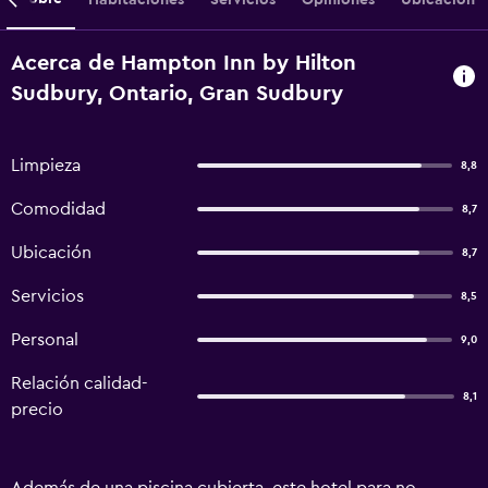
Acerca de Hampton Inn by Hilton
Sudbury, Ontario, Gran Sudbury
Limpieza
8,8
Comodidad
8,7
Ubicación
8,7
Servicios
8,5
Personal
9,0
Relación calidad-
8,1
precio