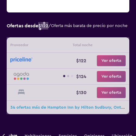
Ofertas desde
$122
/
Oferta más barata de precio por noche
Proveedor
Total noche
$122
Ver oferta
$124
Ver oferta
$130
Ver oferta
34 ofertas más de Hampton Inn by Hilton Sudbury, Ontario
Sobre
Habitaciones
Servicios
Opiniones
Ubicación