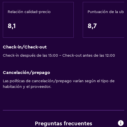
extra)
Relación calidad-precio
Puntuación de la ubi
Accesibilidad
Ducha adaptada para silla de ruedas
8,1
8,7
Ascensor
Estacionamiento accesible
Check-in/Check-out
Almohada hipoalergénica
Check-in después de las 15:00 - Check-out antes de las 12:00
Para no fumadores
Áreas designadas para fumadores
Cancelación/prepago
Las políticas de cancelación/prepago varían según el tipo de
Servicios básicos
habitación y el proveedor.
Wifi gratis
Wifi disponible en todas las instalaciones
Internet
Artículos de aseo gratis
Preguntas frecuentes