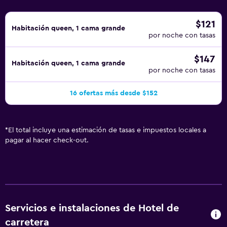
motel incluyen una bañera de hidromasaje. Se pueden
practicar las actividades de ocio y esparcimiento que se
$121
Habitación queen, 1 cama grande
indican más abajo en las instalaciones o cerca del
por noche con tasas
alojamiento (es posible que se aplique un recargo).
$147
Habitación queen, 1 cama grande
por noche con tasas
16 ofertas más desde $152
*
El total incluye una estimación de tasas e impuestos locales a
pagar al hacer check-out.
Servicios e instalaciones de Hotel de
carretera