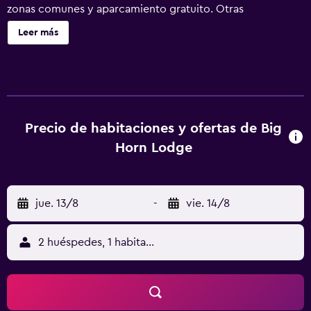
zonas comunes y aparcamiento gratuito. Otras
instalaciones incluyen una biblioteca, periódicos gratuitos
Leer más
y asistencia turística y para la compra de entradas. El
cuarto de baño privado es externo y se ofrece un servicio
de limpieza a petición. Big Horn Lodge ofrece 20
alojamientos con aire acondicionado, con acceso por
pasillos exteriores y cafetera y tetera y secador de pelo.
Se ofrece televisión por cable. Las habitaciones disponen
Precio de habitaciones y ofertas de Big
de baño privado independiente. Los baños están
Horn Lodge
equipados con ducha y bañera combinadas y artículos de
higiene personal gratuitos. Este motel en Grand Lake
ofrece acceso a Internet wifi gratis con una velocidad de
jue. 13/8
-
vie. 14/8
100 Mbps o más (para 1 o 2 personas, o hasta 6
dispositivos). Los servicios para las personas de negocios
incluyen escritorio y teléfono; se ofrecen llamadas locales
2 huéspedes, 1 habitación
gratuitas (pueden existir restricciones). Se ofrece servicio
de limpieza todos los días y es posible solicitar tabla de
planchar con plancha. Se ofrece servicio de limpieza a
petición. Los servicios de ocio y esparcimiento en este