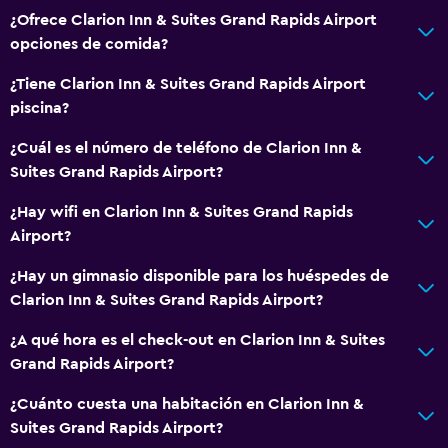
¿Ofrece Clarion Inn & Suites Grand Rapids Airport
Ascensor
opciones de comida?
Para no fumadores
¿Tiene Clarion Inn & Suites Grand Rapids Airport
Inodoro con barras de apoyo
piscina?
Áreas designadas para fumadores
¿Cuál es el número de teléfono de Clarion Inn &
Suites Grand Rapids Airport?
Sistema de entretenimiento
Radio
¿Hay wifi en Clarion Inn & Suites Grand Rapids
Airport?
TV de pantalla plana
Sala de estar/TV compartida
¿Hay un gimnasio disponible para los huéspedes de
Clarion Inn & Suites Grand Rapids Airport?
TV por cable o vía satélite
TV
¿A qué hora es el check-out en Clarion Inn & Suites
Grand Rapids Airport?
Comedor
¿Cuánto cuesta una habitación en Clarion Inn &
Minibar
Suites Grand Rapids Airport?