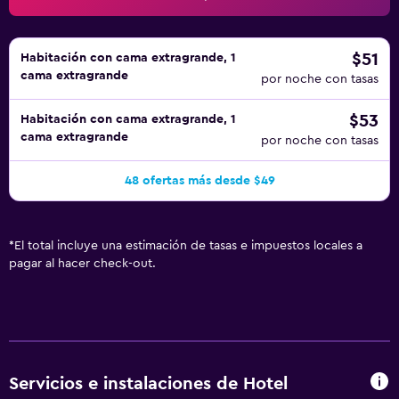
este hotel incluyen gimnasio y piscina al aire libre de
temporada. Se pueden practicar las actividades de ocio y
esparcimiento que se indican más abajo en las
$51
Habitación con cama extragrande, 1
cama extragrande
instalaciones o cerca del alojamiento (es posible que se
por noche con tasas
aplique un recargo).
$53
Habitación con cama extragrande, 1
cama extragrande
por noche con tasas
48 ofertas más desde $49
*
El total incluye una estimación de tasas e impuestos locales a
pagar al hacer check-out.
Servicios e instalaciones de Hotel