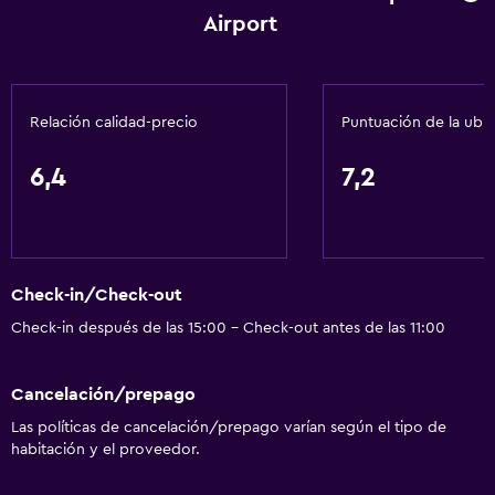
Airport
Internet
Extinguidor
Artículos de aseo gratis
Relación calidad-precio
Puntuación de la ubi
Alarma de humo
Calefacción
6,4
7,2
Aire acondicionado
General
Check-in/Check-out
Habitaciones familiares
Check-in después de las 15:00 - Check-out antes de las 11:00
Zona de estar
Pantuflas
Cancelación/prepago
Posibilidad de habitaciones conectadas
Las políticas de cancelación/prepago varían según el tipo de
Sofá
habitación y el proveedor.
Teléfono