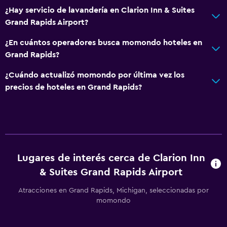
Bar de tapas
¿Hay servicio de lavandería en Clarion Inn & Suites
Restaurante
Grand Rapids Airport?
Máquina expendedora (bebidas)
¿En cuántos operadores busca momondo hoteles en
Máquina expendedora (botanas)
Grand Rapids?
¿Cuándo actualizó momondo por última vez los
Salud y seguridad
precios de hoteles en Grand Rapids?
Limpieza diaria
Botiquín de primeros auxilios
Cámaras CCTV en zonas comunes
Cámaras CCTV en el exterior
Lugares de interés cerca de Clarion Inn
Caja fuerte
& Suites Grand Rapids Airport
Atracciones en Grand Rapids, Michigan, seleccionadas por
Baño
momondo
Inodoro con cisterna alta
Tina de baño