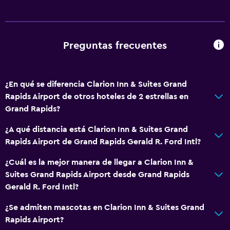
Espacio de almacenamiento
Servicios y facilidades
Preguntas frecuentes
Centro de negocios
Servicio de despertador
¿En qué se diferencia Clarion Inn & Suites Grand
Caja fuerte
Rapids Airport de otros hoteles de 2 estrellas en
Instalaciones para reuniones
Grand Rapids?
Check-out exprés
¿A qué distancia está Clarion Inn & Suites Grand
Check-in/check-out privado
Rapids Airport de Grand Rapids Gerald R. Ford Intl?
Recepción 24 horas
¿Cuál es la mejor manera de llegar a Clarion Inn &
Suites Grand Rapids Airport desde Grand Rapids
Accesibilidad y adecuación
Gerald R. Ford Intl?
Mascotas permitidas bajo consulta (pueden aplicar cargos
¿Se admiten mascotas en Clarion Inn & Suites Grand
extra)
Rapids Airport?
Accesibilidad