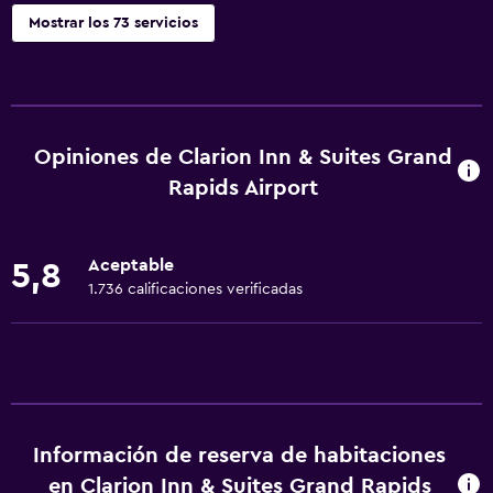
Mostrar los 73 servicios
Cocina
Lavavajillas
Microondas
Opiniones de Clarion Inn & Suites Grand
Utensilios de cocina
Rapids Airport
Tetera/cafetera
Nevera
Aceptable
5,8
Cafetera
1.736 calificaciones verificadas
Comedor
Cocina
Servicios básicos
Wifi gratis
Información de reserva de habitaciones
en Clarion Inn & Suites Grand Rapids
Wifi disponible en todas las instalaciones