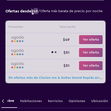
Ofertas desde
$49
/
Oferta más barata de precio por noche
Proveedor
Total noche
$49
Ver oferta
$51
Ver oferta
$51
Ver oferta
50 ofertas más de Clarion Inn & Suites Grand Rapids Airport
Sobre
Habitaciones
Servicios
Opiniones
Ubicación