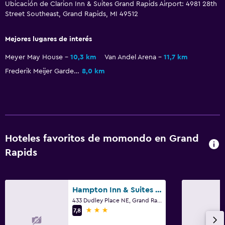
Ubicación de Clarion Inn & Suites Grand Rapids Airport: 4981 28th
Secador de pelo
Street Southeast, Grand Rapids, MI 49512
Papel higiénico
Mejores lugares de interés
Meyer May House
10,3 km
Van Andel Arena
11,7 km
Actividades
Frederik Meijer Gardens & Sculpture Park
8,0 km
Zoológico
Sala de juegos
Ping pong
Snowboard
Hoteles favoritos de momondo en Grand
Estacionamiento y transporte
Rapids
Traslado aeropuerto
Estacionamiento gratuito
Hampton Inn & Suites Grand Rapids/Downtown, MI
Estacionamiento privado
433 Dudley Place NE, Grand Rapids, MI
3 estrellas
7,8