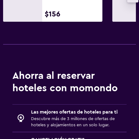
Lavandería
Lavandería
$156
Servicios de lavandería/tintorería
Plancha y tabla de planchar
Habitación
Despertador
Armario o clóset
Ahorra al reservar
Zona de trabajo
hoteles con momondo
Fax/fotocopiadora
Escritorio
Las mejores ofertas de hoteles para ti
Descubre más de 3 millones de ofertas de
Piscina
hoteles y alojamientos en un solo lugar.
Piscina climatizada