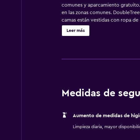
comunes y aparcamiento gratuito. O
en las zonas comunes. DoubleTree b
camas están vestidas con ropa de 
Los baños están equipados con duc
Leer más
las habitaciones (de pago). Los ser
ofrecen llamadas locales gratuitas
cortinas opacas. Se ofrece servici
cubierta y gimnasio abierto las 24 
de un adulto.
Medidas de segu
Aumento de medidas de higi
Limpieza diaria, mayor disponibil