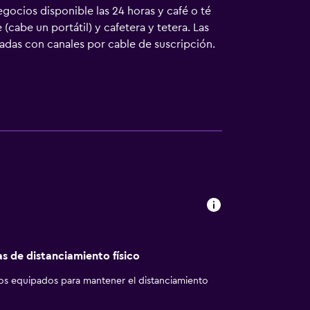
gocios disponible las 24 horas y café o té
cabe un portátil) y cafetera y tetera. Las
adas con canales por cable de suscripción.
itos. Dispone de acceso wifi a Internet en
as de oficina, además de teléfono; se
uyen periódicos gratuitos entre semana y
iento en este hotel incluyen una piscina
niños menores de 18 años sin la supervisión
as de distanciamiento físico
los equipados para mantener el distanciamiento