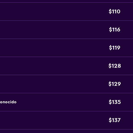
$110
$116
$119
$128
$129
$135
conocido
$137