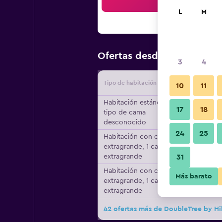
Bus
L
M
$68
Ofertas desde
/
Oferta má
3
4
Tipo de habitación
Proveedo
10
11
Habitación estándar,
17
18
tipo de cama
desconocido
24
25
Habitación con cama
extragrande, 1 cama
extragrande
31
Habitación con cama
Más barato
extragrande, 1 cama
extragrande
42 ofertas más de DoubleTree by Hi