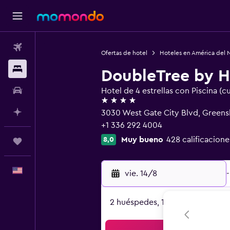
Vuelos
Ofertas de hotel
Hoteles en América del 
Alojamientos
DoubleTree by H
Autos
Hotel de 4 estrellas con Piscina (c
4 estrellas
Planifica con IA
3030 West Gate City Blvd, Green
+1 336 292 4004
Muy bueno
428 calificacione
8,0
Trips
Español
vie. 14/8
-
2 huéspedes, 1 habitación