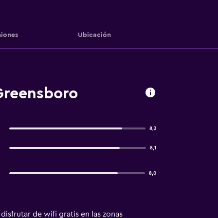
iones
Ubicación
Greensboro
8,3
8,1
8,0
isfrutar de wifi gratis en las zonas