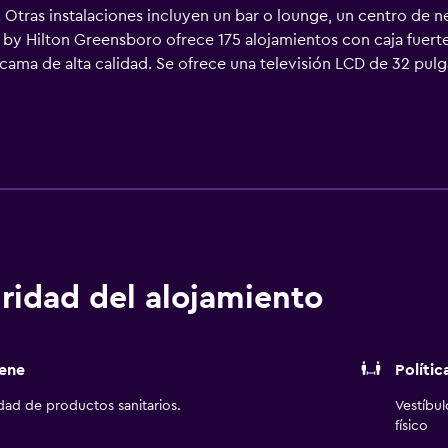
tras instalaciones incluyen un bar o lounge, un centro de ne
y Hilton Greensboro ofrece 175 alojamientos con caja fuerte (
cama de alta calidad. Se ofrece una televisión LCD de 32 pulg
ha y bañera combinadas y artículos de higiene personal gratu
vicios para las personas de negocios incluyen escritorio y sill
 (pueden existir restricciones). Las habitaciones también incl
o de limpieza todos los días. Los servicios de ocio y esparcim
horas. No se permite la entrada a la piscina y al gimnasio de 
ridad del alojamiento
ene
Polític
idad de productos sanitarios.
Vestíbu
físico