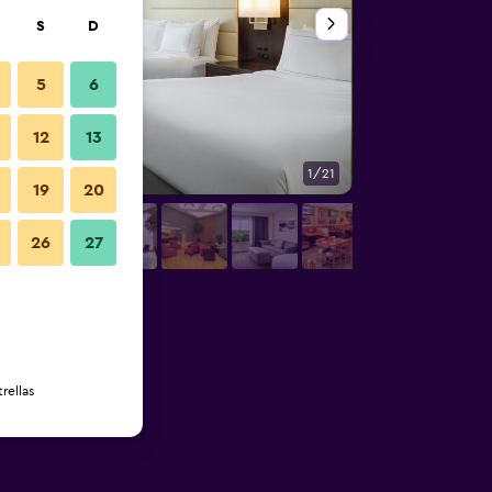
S
D
5
6
12
13
1/21
Habitación
19
20
26
27
rellas