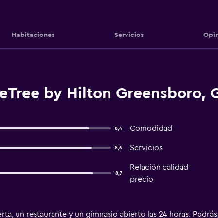
Habitaciones
Servicios
Opin
eTree by Hilton Greensboro, 
Comodidad
8,4
Servicios
8,6
Relación calidad-
8,7
precio
rta, un restaurante y un gimnasio abierto las 24 horas. Podrás d