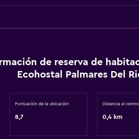
onal)
Accesibilidad y adecuac
Unidad ubicada en la pla
Mascotas permitidas bajo
Plantas superiores acces
ormación de reserva de habita
Áreas designadas para 
Ecohostal Palmares Del Ri
Entrada privada
Puntuación de la ubicación
Distancia al centro
8,7
Actividades
0,4 km
Senderismo
Juegos de mesa/rompec