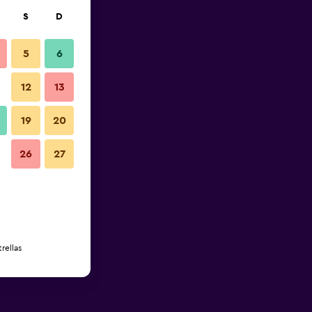
S
D
5
6
12
13
19
20
26
27
rellas