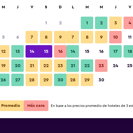
car
M
J
V
S
D
L
M
M
J
V
1
2
1
2
3
4
 barata de precio por noche
5
6
7
8
9
7
8
9
10
11
r
Total noche
12
13
14
15
16
14
15
16
17
18
19
20
21
22
23
21
22
23
24
25
$31
Ver oferta
26
27
28
29
30
28
29
30
Promedio
Más caro
En base a los precios promedio de hoteles de 3 est