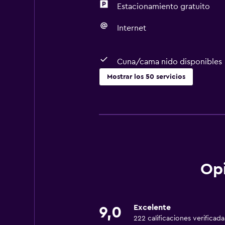
Estacionamiento gratuito
Internet
Cuna/cama nido disponibles
Mostrar los 50 servicios
Servicios básicos
Wifi gratis
Internet
Ropa de cama
Toallas
Opi
Ventilador
Gel de ducha
Excelente
9,0
Aire acondicionado
222 calificaciones verificada