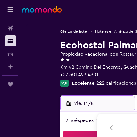
Vuelos
Ofertas de hotel
Hoteles en América del 
Alojamientos
Ecohostal Palmar
Autos
Propiedad vacacional con Restaur
2 estrellas
Planifica con IA
Km 42 Camino Del Encanto, Guac
+57 301 493 4901
Excelente
222 calificaciones
9,0
Trips
vie. 14/8
-
2 huéspedes, 1 habitación