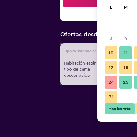
Bus
L
M
$31
Ofertas desde
/
Oferta más
3
4
Tipo de habitación
Proveedo
10
11
Habitación estándar,
17
18
tipo de cama
desconocido
24
25
31
Más barato