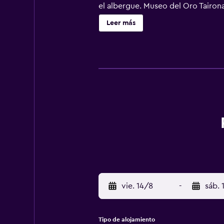
el albergue. Museo del Oro Tairon
Bolívar) está a 58 km, y el alojami
Leer más
vie. 14/8
-
sáb. 
Tipo de alojamiento