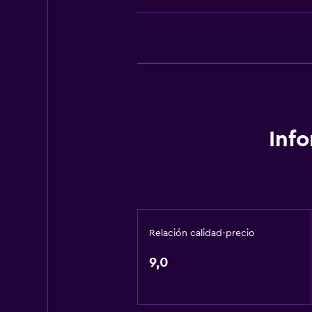
Toallas/ropa de cama (cargo adici
Papeleras
General
Vista al río
Habitaciones familiares
Vista al jardín
Inf
Vista al patio interior
Vista al lago
Vista a la montaña
Piso de mosaico/mármol
Relación calidad-precio
Aire libre
9,0
Terraza/patio
Terraza