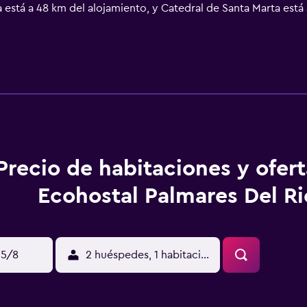
a está a 48 km del alojamiento, y Catedral de Santa Marta est
ento ofrece servicio de traslado de pago para ir o volver del 
Precio de habitaciones y ofer
Ecohostal Palmares Del Ri
15/8
2 huéspedes, 1 habitación