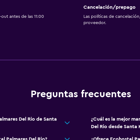
Paseos a caballo
Cancelación/prepago
out antes de las 11:00
Las políticas de cancelación
Mesa de billar
proveedor.
Comedor
s)
Restaurante
Bar/lounge
La comida se puede entr
Servicios y facilidades
Preguntas frecuentes
Instalaciones para reuni
Servicio de habitaciones
almares Del Rio de Santa
¿Cuál es la mejor ma
Sistema de entretenimi
Del Rio desde Santa 
Sala de estar/TV compar
al Palmares Del Rio?
¿Ofrece Ecohostal Pa