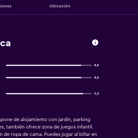
iones
Ubicación
aca
8,8
8,8
9,0
spone de alojamiento con jardín, parking
s, también ofrece zona de juegos infantil.
n de ropa de cama. Puedes jugar al billar en