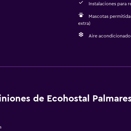
Instalaciones para 
Mascotas permitidas
extra)
Aire acondicionado
Baño
Baño compartido
Ducha
Tina de baño
Aseo
niones de Ecohostal Palmares
Papel higiénico
Baño público
Baño privado
s