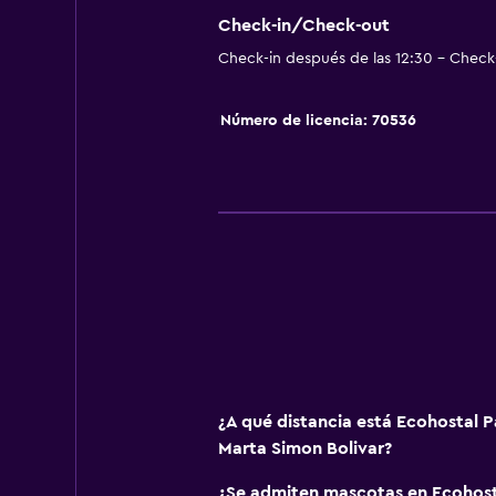
Área de picnic
Check-in/Check-out
Check-in después de las 12:30 - Check-
Jardín
Número de licencia: 70536
Estacionamiento y transporte
Traslado al aeropuerto (con cargo
Estacionamiento gratuito
Estacionamiento privado
Salud y seguridad
Botiquín de primeros auxilios
Mosquitera
¿A qué distancia está Ecohostal P
Ideal para familias
Marta Simon Bolivar?
Cuna/cama nido disponibles
¿Se admiten mascotas en Ecohost
Parque infantil