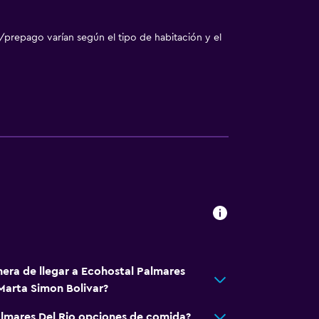
/prepago varían según el tipo de habitación y el
egar en el alojamiento
ones
nera de llegar a Ecohostal Palmares
ento
Marta Simon Bolivar?
tida
lmares Del Rio opciones de comida?