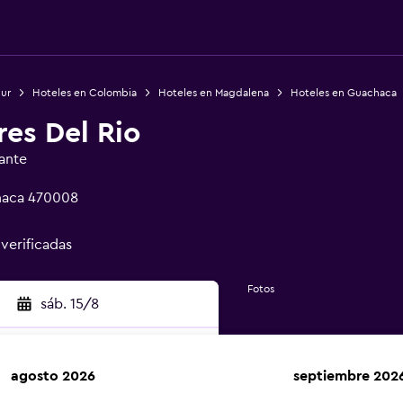
Sur
Hoteles en Colombia
Hoteles en Magdalena
Hoteles en Guachaca
es Del Rio
ante
haca 470008
 verificadas
Fotos
sáb. 15/8
agosto 2026
septiembre 202